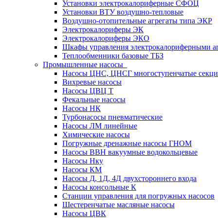
Установки электрокалориферные СФОЦ
Установки ВТУ воздушно-тепловые
Воздушно-отопительные агрегаты типа ЭКР
Электрокалориферы ЭК
Электрокалориферы ЭКО
Шкафы управления электрокалориферными 
Теплообменники базовые ТБЗ
Промышленные насосы
Насосы ЦНС, ЦНСГ многоступенчатые секц
Вихревые насосы
Насосы ЦВЦ Т
Фекальные насосы
Насосы НК
Турбонасосы пневматические
Насосы ЛМ линейные
Химические насосы
Погружные дренажные насосы ГНОМ
Насосы ВВН вакуумные водокольцевые
Насосы Нку
Насосы КМ
Насосы Д, 1Д, 4Д двухстороннего входа
Насосы консольные К
Станции управления для погружных насосов
Шестеренчатые масляные насосы
Насосы ЦВК