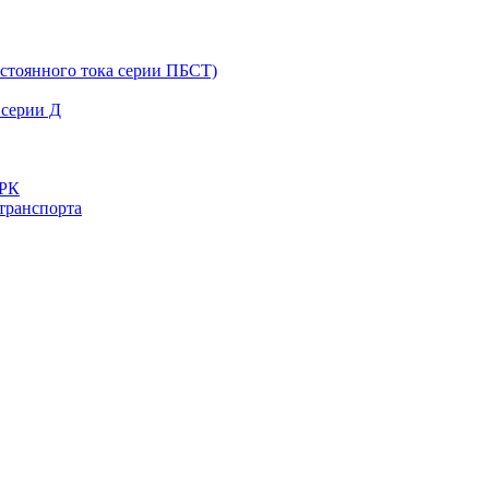
остоянного тока серии ПБСТ)
 серии Д
ДРК
транспорта