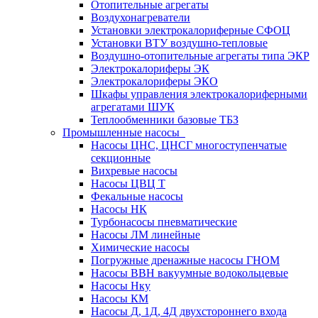
Отопительные агрегаты
Воздухонагреватели
Установки электрокалориферные СФОЦ
Установки ВТУ воздушно-тепловые
Воздушно-отопительные агрегаты типа ЭКР
Электрокалориферы ЭК
Электрокалориферы ЭКО
Шкафы управления электрокалориферными
агрегатами ШУК
Теплообменники базовые ТБЗ
Промышленные насосы
Насосы ЦНС, ЦНСГ многоступенчатые
секционные
Вихревые насосы
Насосы ЦВЦ Т
Фекальные насосы
Насосы НК
Турбонасосы пневматические
Насосы ЛМ линейные
Химические насосы
Погружные дренажные насосы ГНОМ
Насосы ВВН вакуумные водокольцевые
Насосы Нку
Насосы КМ
Насосы Д, 1Д, 4Д двухстороннего входа