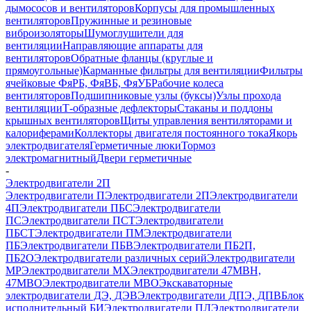
дымососов и вентиляторов
Корпусы для промышленных
вентиляторов
Пружинные и резиновые
виброизоляторы
Шумоглушители для
вентиляции
Направляющие аппараты для
вентиляторов
Обратные фланцы (круглые и
прямоугольные)
Карманные фильтры для вентиляции
Фильтры
ячейковые ФяРБ, ФяВБ, ФяУБ
Рабочие колеса
вентиляторов
Подшипниковые узлы (буксы)
Узлы прохода
вентиляции
Т-образные дефлекторы
Стаканы и поддоны
крышных вентиляторов
Щиты управления вентиляторами и
калориферами
Коллекторы двигателя постоянного тока
Якорь
электродвигателя
Герметичные люки
Тормоз
электромагнитный
Двери герметичные
-
Электродвигатели 2П
Электродвигатели П
Электродвигатели 2П
Электродвигатели
4П
Электродвигатели ПБС
Электродвигатели
ПС
Электродвигатели ПСТ
Электродвигатели
ПБСТ
Электродвигатели ПМ
Электродвигатели
ПБ
Электродвигатели ПБВ
Электродвигатели ПБ2П,
ПБ2О
Электродвигатели различных серий
Электродвигатели
МР
Электродвигатели MX
Электродвигатели 47MBH,
47МВО
Электродвигатели MBO
Экскаваторные
электродвигатели ДЭ, ДЭВ
Электродвигатели ДПЭ, ДПВ
Блок
исполнительный БИ
Электродвигатели ПЛ
Электродвигатели