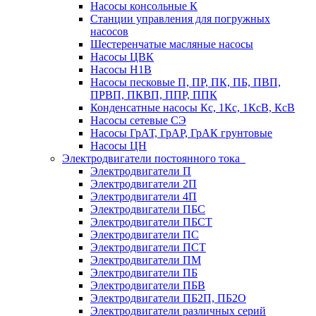
Насосы консольные К
Станции управления для погружных
насосов
Шестеренчатые масляные насосы
Насосы ЦВК
Насосы Н1В
Насосы песковые П, ПР, ПК, ПБ, ПВП,
ПРВП, ПКВП, ППР, ППК
Конденсатные насосы Кс, 1Кс, 1КсВ, КсВ
Насосы сетевые СЭ
Насосы ГрАТ, ГрАР, ГрАК грунтовые
Насосы ЦН
Электродвигатели постоянного тока
Электродвигатели П
Электродвигатели 2П
Электродвигатели 4П
Электродвигатели ПБС
Электродвигатели ПБСТ
Электродвигатели ПС
Электродвигатели ПСТ
Электродвигатели ПМ
Электродвигатели ПБ
Электродвигатели ПБВ
Электродвигатели ПБ2П, ПБ2О
Электродвигатели различных серий