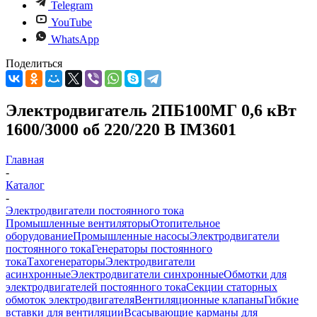
Telegram
YouTube
WhatsApp
Поделиться
Электродвигатель 2ПБ100МГ 0,6 кВт
1600/3000 об 220/220 В IM3601
Главная
-
Каталог
-
Электродвигатели постоянного тока
Промышленные вентиляторы
Отопительное
оборудование
Промышленные насосы
Электродвигатели
постоянного тока
Генераторы постоянного
тока
Тахогенераторы
Электродвигатели
асинхронные
Электродвигатели синхронные
Обмотки для
электродвигателей постоянного тока
Секции статорных
обмоток электродвигателя
Вентиляционные клапаны
Гибкие
вставки для вентиляции
Всасывающие карманы для