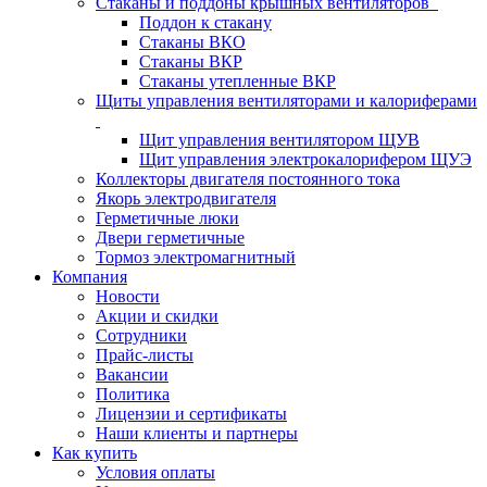
Стаканы и поддоны крышных вентиляторов
Поддон к стакану
Стаканы ВКО
Стаканы ВКР
Стаканы утепленные ВКР
Щиты управления вентиляторами и калориферами
Щит управления вентилятором ЩУВ
Щит управления электрокалорифером ЩУЭ
Коллекторы двигателя постоянного тока
Якорь электродвигателя
Герметичные люки
Двери герметичные
Тормоз электромагнитный
Компания
Новости
Акции и скидки
Сотрудники
Прайс-листы
Вакансии
Политика
Лицензии и сертификаты
Наши клиенты и партнеры
Как купить
Условия оплаты