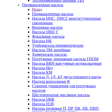
Теплообменники базовые ТБЗ
Промышленные насосы
Назад
Промышленные насосы
Насосы ЦНС, ЦНСГ многоступенчатые
секционные
Вихревые насосы
Насосы ЦВЦ Т
Фекальные насосы
Насосы НК
Турбонасосы пневматические
Насосы ЛМ линейные
Химические насосы
Погружные дренажные насосы ГНОМ
Насосы ВВН вакуумные водокольцевые
Насосы Нку
Насосы КМ
Насосы Д, 1Д, 4Д двухстороннего входа
Насосы консольные К
Станции управления для погружных
насосов
Шестеренчатые масляные насосы
Насосы ЦВК
Насосы Н1В
Насосы песковые П, ПР, ПК, ПБ, ПВП,