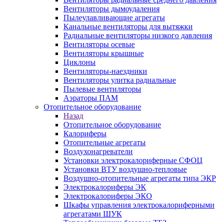
Вентиляторы дымоудаления
Пылеулавливающие агрегаты
Канальные вентиляторы для вытяжки
Радиальные вентиляторы низкого давления
Вентиляторы осевые
Вентиляторы крышные
Циклоны
Вентиляторы-наездники
Вентиляторы улитка радиальные
Пылевые вентиляторы
Аэраторы ПАМ
Отопительное оборудование
Назад
Отопительное оборудование
Калориферы
Отопительные агрегаты
Воздухонагреватели
Установки электрокалориферные СФОЦ
Установки ВТУ воздушно-тепловые
Воздушно-отопительные агрегаты типа ЭКР
Электрокалориферы ЭК
Электрокалориферы ЭКО
Шкафы управления электрокалориферными
агрегатами ШУК