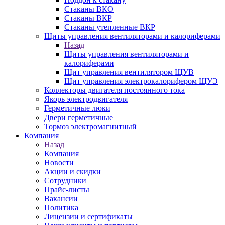
Стаканы ВКО
Стаканы ВКР
Стаканы утепленные ВКР
Щиты управления вентиляторами и калориферами
Назад
Щиты управления вентиляторами и
калориферами
Щит управления вентилятором ЩУВ
Щит управления электрокалорифером ЩУЭ
Коллекторы двигателя постоянного тока
Якорь электродвигателя
Герметичные люки
Двери герметичные
Тормоз электромагнитный
Компания
Назад
Компания
Новости
Акции и скидки
Сотрудники
Прайс-листы
Вакансии
Политика
Лицензии и сертификаты