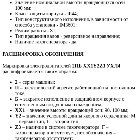
Значение номинальной высоты вращающихся осей -
100 мм;
Класс защиты корпуса - IP44;
Тип конструктивного исполнения, в зависимости от
способа установки - IM3601;
Режим работы - S1;
Тип вращения валов - реверсивное направление;
Наличие тахогенератора - да.
РАСШИФРОВКА ОБОЗНАЧЕНИЯ
Маркировка электродвигателей
2ПБ
ХХ1Y2Z3 УХЛ4
расшифровывается таким образом:
2
– серия машины;
П
– электрический агрегат, работающий на постоянном
токе;
Б
– закрытое исполнение в защищённом корпусе с
естественным воздушным охлаждением;
ХХ1
– значение высоты вращающей оси: 90, 100 мм;
Y2
– значение условной длины якорного сердечника: М
– первый тип, L – второй тип;
Z3
– наличие в системе тахогенератора: Г –
тахогенератор присутствует, нет обозначения –
тахогенератор отсутствует;