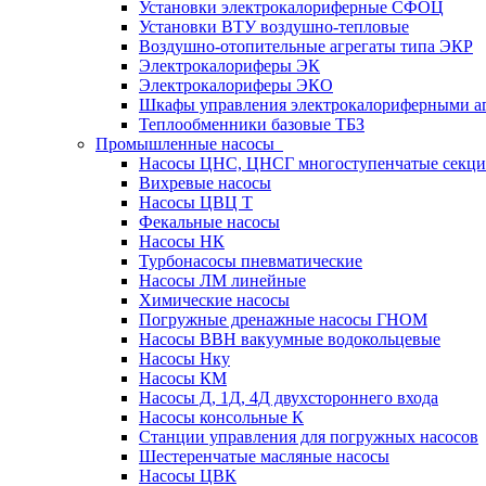
Установки электрокалориферные СФОЦ
Установки ВТУ воздушно-тепловые
Воздушно-отопительные агрегаты типа ЭКР
Электрокалориферы ЭК
Электрокалориферы ЭКО
Шкафы управления электрокалориферными 
Теплообменники базовые ТБЗ
Промышленные насосы
Насосы ЦНС, ЦНСГ многоступенчатые секц
Вихревые насосы
Насосы ЦВЦ Т
Фекальные насосы
Насосы НК
Турбонасосы пневматические
Насосы ЛМ линейные
Химические насосы
Погружные дренажные насосы ГНОМ
Насосы ВВН вакуумные водокольцевые
Насосы Нку
Насосы КМ
Насосы Д, 1Д, 4Д двухстороннего входа
Насосы консольные К
Станции управления для погружных насосов
Шестеренчатые масляные насосы
Насосы ЦВК