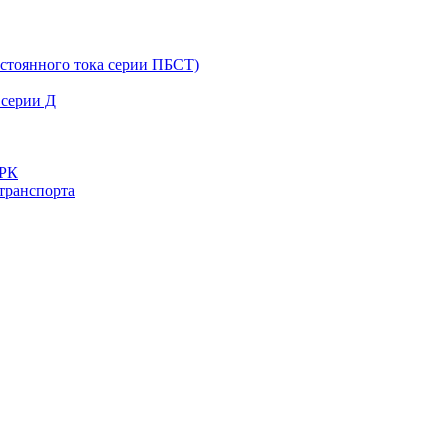
остоянного тока серии ПБСТ)
 серии Д
ДРК
транспорта