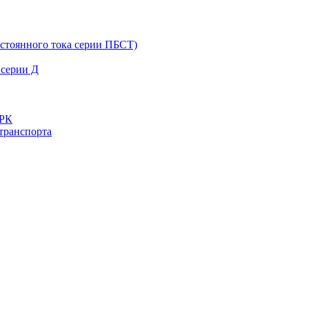
остоянного тока серии ПБСТ)
 серии Д
ДРК
транспорта