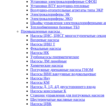
Установки электрокалориферные СФОЦ
Установки ВТУ воздушно-тепловые
Воздушно-отопительные агрегаты типа ЭКР
Электрокалориферы ЭК
Электрокалориферы ЭКО
Шкафы управления электрокалориферными 
Теплообменники базовые ТБЗ
Промышленные насосы
Насосы ЦНС, ЦНСГ многоступенчатые секц
Вихревые насосы
Насосы ЦВЦ Т
Фекальные насосы
Насосы НК
Турбонасосы пневматические
Насосы ЛМ линейные
Химические насосы
Погружные дренажные насосы ГНОМ
Насосы ВВН вакуумные водокольцевые
Насосы Нку
Насосы КМ
Насосы Д, 1Д, 4Д двухстороннего входа
Насосы консольные К
Станции управления для погружных насосов
Шестеренчатые масляные насосы
Насосы ЦВК