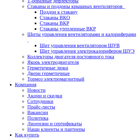
Т-образные дефлекторы
Стаканы и поддоны крышных вентиляторов
Поддон к стакану
Стаканы ВКО
Стаканы ВКР
Стаканы утепленные ВКР
Щиты управления вентиляторами и калориферами
Щит управления вентилятором ЩУВ
Щит управления электрокалорифером ЩУЭ
Коллекторы двигателя постоянного тока
Якорь электродвигателя
Герметичные люки
Двери герметичные
Тормоз электромагнитный
Компания
Новости
Акции и скидки
Сотрудники
Прайс-листы
Вакансии
Политика
Лицензии и сертификаты
Наши клиенты и партнеры
Как купить