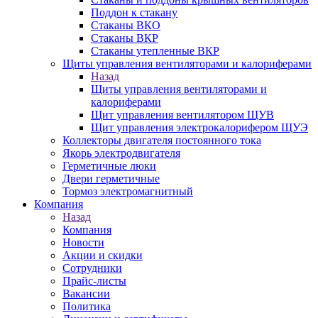
Поддон к стакану
Стаканы ВКО
Стаканы ВКР
Стаканы утепленные ВКР
Щиты управления вентиляторами и калориферами
Назад
Щиты управления вентиляторами и
калориферами
Щит управления вентилятором ЩУВ
Щит управления электрокалорифером ЩУЭ
Коллекторы двигателя постоянного тока
Якорь электродвигателя
Герметичные люки
Двери герметичные
Тормоз электромагнитный
Компания
Назад
Компания
Новости
Акции и скидки
Сотрудники
Прайс-листы
Вакансии
Политика