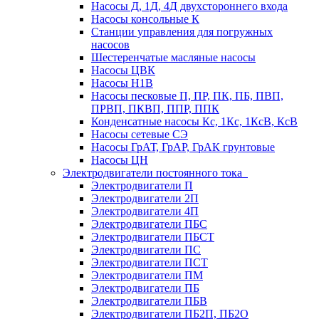
Насосы Д, 1Д, 4Д двухстороннего входа
Насосы консольные К
Станции управления для погружных
насосов
Шестеренчатые масляные насосы
Насосы ЦВК
Насосы Н1В
Насосы песковые П, ПР, ПК, ПБ, ПВП,
ПРВП, ПКВП, ППР, ППК
Конденсатные насосы Кс, 1Кс, 1КсВ, КсВ
Насосы сетевые СЭ
Насосы ГрАТ, ГрАР, ГрАК грунтовые
Насосы ЦН
Электродвигатели постоянного тока
Электродвигатели П
Электродвигатели 2П
Электродвигатели 4П
Электродвигатели ПБС
Электродвигатели ПБСТ
Электродвигатели ПС
Электродвигатели ПСТ
Электродвигатели ПМ
Электродвигатели ПБ
Электродвигатели ПБВ
Электродвигатели ПБ2П, ПБ2О