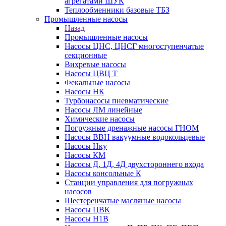
агрегатами ШУК
Теплообменники базовые ТБЗ
Промышленные насосы
Назад
Промышленные насосы
Насосы ЦНС, ЦНСГ многоступенчатые
секционные
Вихревые насосы
Насосы ЦВЦ Т
Фекальные насосы
Насосы НК
Турбонасосы пневматические
Насосы ЛМ линейные
Химические насосы
Погружные дренажные насосы ГНОМ
Насосы ВВН вакуумные водокольцевые
Насосы Нку
Насосы КМ
Насосы Д, 1Д, 4Д двухстороннего входа
Насосы консольные К
Станции управления для погружных
насосов
Шестеренчатые масляные насосы
Насосы ЦВК
Насосы Н1В