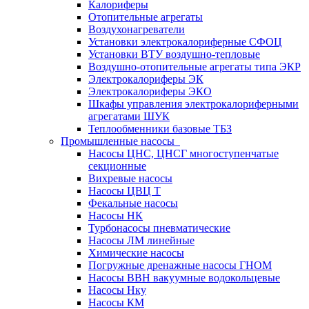
Калориферы
Отопительные агрегаты
Воздухонагреватели
Установки электрокалориферные СФОЦ
Установки ВТУ воздушно-тепловые
Воздушно-отопительные агрегаты типа ЭКР
Электрокалориферы ЭК
Электрокалориферы ЭКО
Шкафы управления электрокалориферными
агрегатами ШУК
Теплообменники базовые ТБЗ
Промышленные насосы
Насосы ЦНС, ЦНСГ многоступенчатые
секционные
Вихревые насосы
Насосы ЦВЦ Т
Фекальные насосы
Насосы НК
Турбонасосы пневматические
Насосы ЛМ линейные
Химические насосы
Погружные дренажные насосы ГНОМ
Насосы ВВН вакуумные водокольцевые
Насосы Нку
Насосы КМ