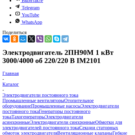
Вконтакте
Telegram
YouTube
WhatsApp
Поделиться
Электродвигатель 2ПН90М 1 кВт
3000/4000 об 220/220 В IM2101
Главная
-
Каталог
-
Электродвигатели постоянного тока
Промышленные вентиляторы
Отопительное
оборудование
Промышленные насосы
Электродвигатели
постоянного тока
Генераторы постоянного
тока
Тахогенераторы
Электродвигатели
асинхронные
Электродвигатели синхронные
Обмотки для
электродвигателей постоянного тока
Секции статорных
обмоток электродвигателя
Вентиляционные клапаны
Гибкие