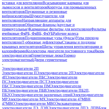
вставки для вентиляции
Всасывающие карманы для
дымососов и вентиляторов
Корпусы для промышленных
вентиляторов
Пружинные и резиновые
виброизоляторы
Шумоглушители для
вентиляции
Направляющие аппараты для
вентиляторов
Обратные фланцы (круглые и
прямоугольные)
Карманные фильтры для вентиляции
Фильтры
ячейковые ФяРБ, ФяВБ, ФяУБ
Рабочие колеса
вентиляторов
Подшипниковые узлы (буксы)
Узлы прохода
вентиляции
Т-образные дефлекторы
Стаканы и поддоны
крышных вентиляторов
Щиты управления вентиляторами и
калориферами
Коллекторы двигателя постоянного тока
Якорь
электродвигателя
Герметичные люки
Тормоз
электромагнитный
Двери герметичные
-
Электродвигатели 2П
Электродвигатели П
Электродвигатели 2П
Электродвигатели
4П
Электродвигатели ПБС
Электродвигатели
ПС
Электродвигатели ПСТ
Электродвигатели
ПБСТ
Электродвигатели ПМ
Электродвигатели
ПБ
Электродвигатели ПБВ
Электродвигатели ПБ2П,
ПБ2О
Электродвигатели различных серий
Электродвигатели
МР
Электродвигатели MX
Электродвигатели 47MBH,
47МВО
Электродвигатели MBO
Экскаваторные
электродвигатели ДЭ, ДЭВ
Электродвигатели ДПЭ, ДПВ
Блок