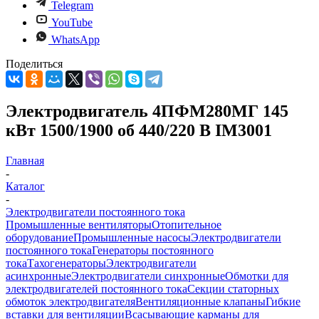
Telegram
YouTube
WhatsApp
Поделиться
Электродвигатель 4ПФМ280МГ 145
кВт 1500/1900 об 440/220 В IM3001
Главная
-
Каталог
-
Электродвигатели постоянного тока
Промышленные вентиляторы
Отопительное
оборудование
Промышленные насосы
Электродвигатели
постоянного тока
Генераторы постоянного
тока
Тахогенераторы
Электродвигатели
асинхронные
Электродвигатели синхронные
Обмотки для
электродвигателей постоянного тока
Секции статорных
обмоток электродвигателя
Вентиляционные клапаны
Гибкие
вставки для вентиляции
Всасывающие карманы для