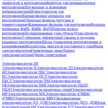
дымососов и вентиляторов
Корпусы для промышленных
вентиляторов
Пружинные и резиновые
виброизоляторы
Шумоглушители для
вентиляции
Направляющие аппараты для
вентиляторов
Обратные фланцы (круглые и
прямоугольные)
Карманные фильтры для вентиляции
Фильтры
ячейковые ФяРБ, ФяВБ, ФяУБ
Рабочие колеса
вентиляторов
Подшипниковые узлы (буксы)
Узлы прохода
вентиляции
Т-образные дефлекторы
Стаканы и поддоны
крышных вентиляторов
Щиты управления вентиляторами и
калориферами
Коллекторы двигателя постоянного тока
Якорь
электродвигателя
Герметичные люки
Тормоз
электромагнитный
Двери герметичные
-
Электродвигатели 4П
Электродвигатели П
Электродвигатели 2П
Электродвигатели
4П
Электродвигатели ПБС
Электродвигатели
ПС
Электродвигатели ПСТ
Электродвигатели
ПБСТ
Электродвигатели ПМ
Электродвигатели
ПБ
Электродвигатели ПБВ
Электродвигатели ПБ2П,
ПБ2О
Электродвигатели различных серий
Электродвигатели
МР
Электродвигатели MX
Электродвигатели 47MBH,
47МВО
Электродвигатели MBO
Экскаваторные
электродвигатели ДЭ, ДЭВ
Электродвигатели ДПЭ, ДПВ
Блок
исполнительный БИ
Электродвигатели ПЛ
Электродвигатели