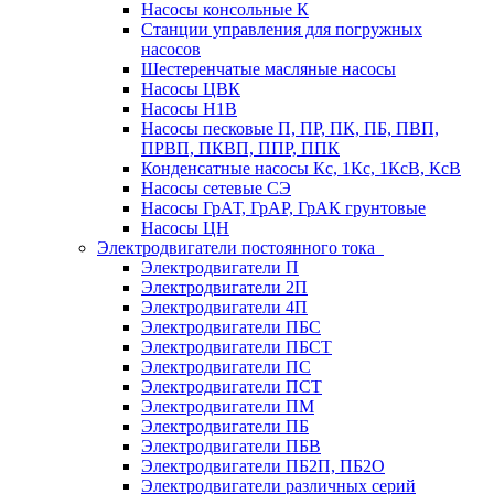
Насосы консольные К
Станции управления для погружных
насосов
Шестеренчатые масляные насосы
Насосы ЦВК
Насосы Н1В
Насосы песковые П, ПР, ПК, ПБ, ПВП,
ПРВП, ПКВП, ППР, ППК
Конденсатные насосы Кс, 1Кс, 1КсВ, КсВ
Насосы сетевые СЭ
Насосы ГрАТ, ГрАР, ГрАК грунтовые
Насосы ЦН
Электродвигатели постоянного тока
Электродвигатели П
Электродвигатели 2П
Электродвигатели 4П
Электродвигатели ПБС
Электродвигатели ПБСТ
Электродвигатели ПС
Электродвигатели ПСТ
Электродвигатели ПМ
Электродвигатели ПБ
Электродвигатели ПБВ
Электродвигатели ПБ2П, ПБ2О
Электродвигатели различных серий