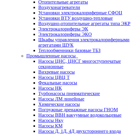
Отопительные агрегаты
Воздухонагреватели
Установки электрокалориферные СФОЦ
Установки ВТУ воздушно-тепловые
Воздушно-отопительные агрегаты типа ЭКР
Электрокалориферы ЭК
Электрокалориферы ЭКО
Шкафы управления электрокалориферными
агрегатами ШУК
Теплообменники базовые ТБЗ
Промышленные насосы
Насосы ЦНС, ЦНСГ многоступенчатые
секционные
Вихревые насосы
Насосы ЦВЦ Т
Фекальные насосы
Насосы НК
Турбонасосы пневматические
Насосы ЛМ линейные
Химические насосы
Погружные дренажные насосы ГНОМ
Насосы ВВН вакуумные водокольцевые
Насосы Нку
Насосы КМ
Насосы Д, 1Д, 4Д двухстороннего входа