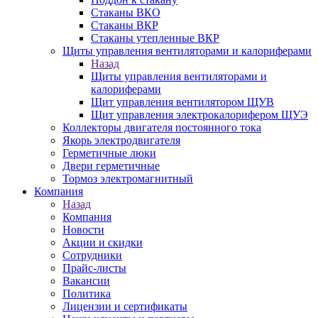
Стаканы ВКО
Стаканы ВКР
Стаканы утепленные ВКР
Щиты управления вентиляторами и калориферами
Назад
Щиты управления вентиляторами и
калориферами
Щит управления вентилятором ЩУВ
Щит управления электрокалорифером ЩУЭ
Коллекторы двигателя постоянного тока
Якорь электродвигателя
Герметичные люки
Двери герметичные
Тормоз электромагнитный
Компания
Назад
Компания
Новости
Акции и скидки
Сотрудники
Прайс-листы
Вакансии
Политика
Лицензии и сертификаты