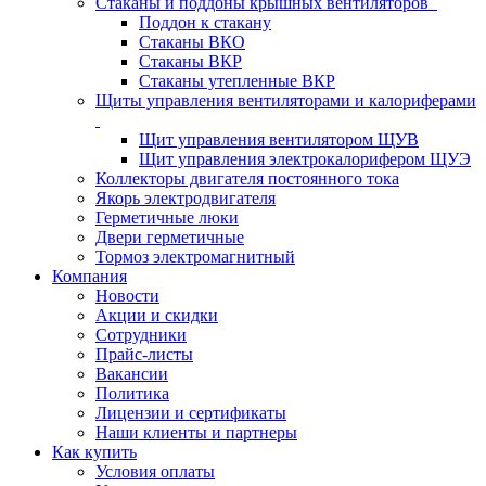
Стаканы и поддоны крышных вентиляторов
Поддон к стакану
Стаканы ВКО
Стаканы ВКР
Стаканы утепленные ВКР
Щиты управления вентиляторами и калориферами
Щит управления вентилятором ЩУВ
Щит управления электрокалорифером ЩУЭ
Коллекторы двигателя постоянного тока
Якорь электродвигателя
Герметичные люки
Двери герметичные
Тормоз электромагнитный
Компания
Новости
Акции и скидки
Сотрудники
Прайс-листы
Вакансии
Политика
Лицензии и сертификаты
Наши клиенты и партнеры
Как купить
Условия оплаты