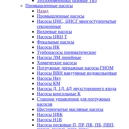
Теплообменники базовые ТБЗ
Промышленные насосы
Назад
Промышленные насосы
Насосы ЦНС, ЦНСГ многоступенчатые
секционные
Вихревые насосы
Насосы ЦВЦ Т
Фекальные насосы
Насосы НК
Турбонасосы пневматические
Насосы ЛМ линейные
Химические насосы
Погружные дренажные насосы ГНОМ
Насосы ВВН вакуумные водокольцевые
Насосы Нку
Насосы КМ
Насосы Д, 1Д, 4Д двухстороннего входа
Насосы консольные К
Станции управления для погружных
насосов
Шестеренчатые масляные насосы
Насосы ЦВК
Насосы Н1В
Насосы песковые П, ПР, ПК, ПБ, ПВП,