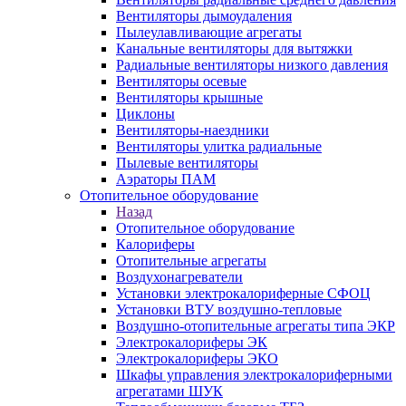
Вентиляторы дымоудаления
Пылеулавливающие агрегаты
Канальные вентиляторы для вытяжки
Радиальные вентиляторы низкого давления
Вентиляторы осевые
Вентиляторы крышные
Циклоны
Вентиляторы-наездники
Вентиляторы улитка радиальные
Пылевые вентиляторы
Аэраторы ПАМ
Отопительное оборудование
Назад
Отопительное оборудование
Калориферы
Отопительные агрегаты
Воздухонагреватели
Установки электрокалориферные СФОЦ
Установки ВТУ воздушно-тепловые
Воздушно-отопительные агрегаты типа ЭКР
Электрокалориферы ЭК
Электрокалориферы ЭКО
Шкафы управления электрокалориферными
агрегатами ШУК