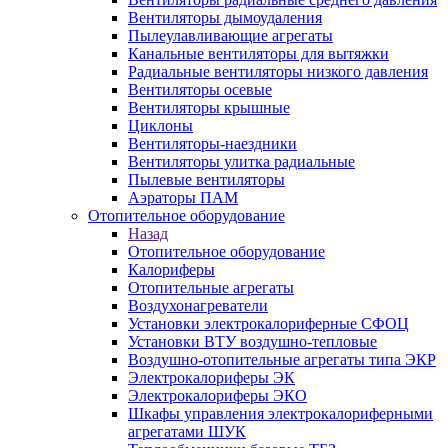
Вентиляторы дымоудаления
Пылеулавливающие агрегаты
Канальные вентиляторы для вытяжки
Радиальные вентиляторы низкого давления
Вентиляторы осевые
Вентиляторы крышные
Циклоны
Вентиляторы-наездники
Вентиляторы улитка радиальные
Пылевые вентиляторы
Аэраторы ПАМ
Отопительное оборудование
Назад
Отопительное оборудование
Калориферы
Отопительные агрегаты
Воздухонагреватели
Установки электрокалориферные СФОЦ
Установки ВТУ воздушно-тепловые
Воздушно-отопительные агрегаты типа ЭКР
Электрокалориферы ЭК
Электрокалориферы ЭКО
Шкафы управления электрокалориферными
агрегатами ШУК