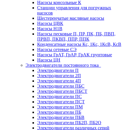
Насосы консольные К
Станции управления для погружных
насосов
Шестеренчатые масляные насосы
Насосы ЦВК
Насосы Н1В
Насосы песковые П, ПР, ПК, ПБ, ПВП,
ПРВП, ПКВП, ППР, ППК
Конденсатные насосы Кс, 1Кс, 1КсВ, КсВ
Насосы сетевые СЭ
Насосы ГрАТ, ГрАР, ГрАК грунтовые
Насосы ЦН
Электродвигатели постоянного тока
Электродвигатели П
Электродвигатели 2П
Электродвигатели 4П
Электродвигатели ПБС
Электродвигатели ПБСТ
Электродвигатели ПС
Электродвигатели ПСТ
Электродвигатели ПМ
Электродвигатели ПБ
Электродвигатели ПБВ
Электродвигатели ПБ2П, ПБ2О
Электродвигатели различных серий