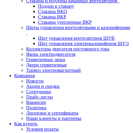
Стаканы и поддоны крышных вентиляторов
Поддон к стакану
Стаканы ВКО
Стаканы ВКР
Стаканы утепленные ВКР
Щиты управления вентиляторами и калориферами
Щит управления вентилятором ЩУВ
Щит управления электрокалорифером ЩУЭ
Коллекторы двигателя постоянного тока
Якорь электродвигателя
Герметичные люки
Двери герметичные
Тормоз электромагнитный
Компания
Новости
Акции и скидки
Сотрудники
Прайс-листы
Вакансии
Политика
Лицензии и сертификаты
Наши клиенты и партнеры
Как купить
Условия оплаты