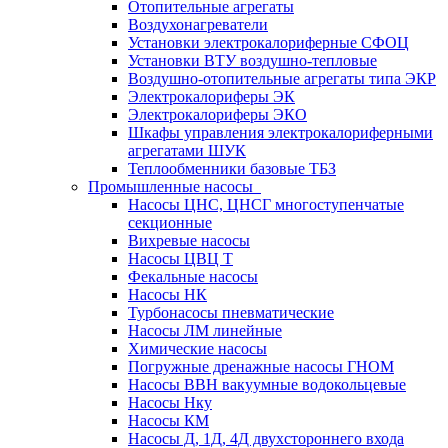
Отопительные агрегаты
Воздухонагреватели
Установки электрокалориферные СФОЦ
Установки ВТУ воздушно-тепловые
Воздушно-отопительные агрегаты типа ЭКР
Электрокалориферы ЭК
Электрокалориферы ЭКО
Шкафы управления электрокалориферными
агрегатами ШУК
Теплообменники базовые ТБЗ
Промышленные насосы
Насосы ЦНС, ЦНСГ многоступенчатые
секционные
Вихревые насосы
Насосы ЦВЦ Т
Фекальные насосы
Насосы НК
Турбонасосы пневматические
Насосы ЛМ линейные
Химические насосы
Погружные дренажные насосы ГНОМ
Насосы ВВН вакуумные водокольцевые
Насосы Нку
Насосы КМ
Насосы Д, 1Д, 4Д двухстороннего входа