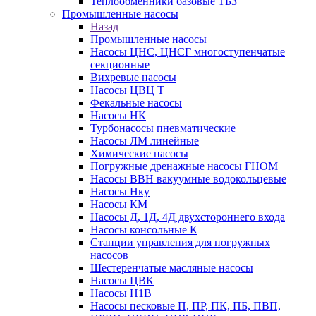
Теплообменники базовые ТБЗ
Промышленные насосы
Назад
Промышленные насосы
Насосы ЦНС, ЦНСГ многоступенчатые
секционные
Вихревые насосы
Насосы ЦВЦ Т
Фекальные насосы
Насосы НК
Турбонасосы пневматические
Насосы ЛМ линейные
Химические насосы
Погружные дренажные насосы ГНОМ
Насосы ВВН вакуумные водокольцевые
Насосы Нку
Насосы КМ
Насосы Д, 1Д, 4Д двухстороннего входа
Насосы консольные К
Станции управления для погружных
насосов
Шестеренчатые масляные насосы
Насосы ЦВК
Насосы Н1В
Насосы песковые П, ПР, ПК, ПБ, ПВП,