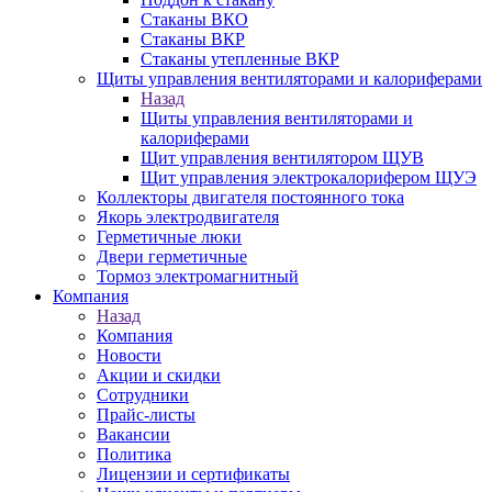
Стаканы ВКО
Стаканы ВКР
Стаканы утепленные ВКР
Щиты управления вентиляторами и калориферами
Назад
Щиты управления вентиляторами и
калориферами
Щит управления вентилятором ЩУВ
Щит управления электрокалорифером ЩУЭ
Коллекторы двигателя постоянного тока
Якорь электродвигателя
Герметичные люки
Двери герметичные
Тормоз электромагнитный
Компания
Назад
Компания
Новости
Акции и скидки
Сотрудники
Прайс-листы
Вакансии
Политика
Лицензии и сертификаты