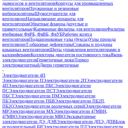
дымососов и вентиляторов
Корпусы для промышленных
вентиляторов
Пружинные и резиновые
виброизоляторы
Шумоглушители для
вентиляции
Направляющие аппараты для
вентиляторов
Обратные фланцы (круглые и
прямоугольные)
Карманные фильтры для вентиляции
Фильтры
ячейковые ФяРБ, ФяВБ, ФяУБ
Рабочие колеса
вентиляторов
Подшипниковые узлы (буксы)
Узлы прохода
вентиляции
Т-образные дефлекторы
Стаканы и поддоны
крышных вентиляторов
Щиты управления вентиляторами и
калориферами
Коллекторы двигателя постоянного тока
Якорь
электродвигателя
Герметичные люки
Тормоз
электромагнитный
Двери герметичные
-
Электродвигатели 4П
Электродвигатели П
Электродвигатели 2П
Электродвигатели
4П
Электродвигатели ПБС
Электродвигатели
ПС
Электродвигатели ПСТ
Электродвигатели
ПБСТ
Электродвигатели ПМ
Электродвигатели
ПБ
Электродвигатели ПБВ
Электродвигатели ПБ2П,
ПБ2О
Электродвигатели различных серий
Электродвигатели
МР
Электродвигатели MX
Электродвигатели 47MBH,
47МВО
Электродвигатели MBO
Экскаваторные
электродвигатели ДЭ, ДЭВ
Электродвигатели ДПЭ, ДПВ
Блок
исполнительный БИ
Электродвигатели ПЛ
Электродвигатели