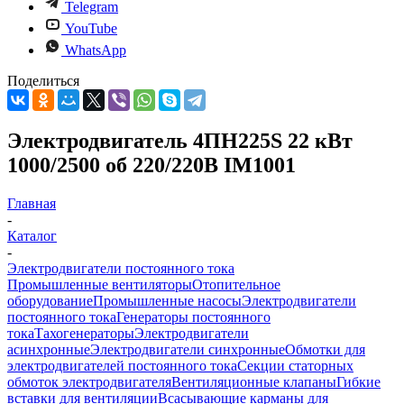
Telegram
YouTube
WhatsApp
Поделиться
Электродвигатель 4ПН225S 22 кВт
1000/2500 об 220/220В IM1001
Главная
-
Каталог
-
Электродвигатели постоянного тока
Промышленные вентиляторы
Отопительное
оборудование
Промышленные насосы
Электродвигатели
постоянного тока
Генераторы постоянного
тока
Тахогенераторы
Электродвигатели
асинхронные
Электродвигатели синхронные
Обмотки для
электродвигателей постоянного тока
Секции статорных
обмоток электродвигателя
Вентиляционные клапаны
Гибкие
вставки для вентиляции
Всасывающие карманы для