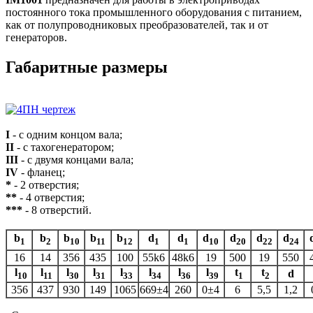
постоянного тока промышленного оборудования с питанием,
как от полупроводниковых преобразователей, так и от
генераторов.
Габаритные размеры
I
- с одним концом вала;
II
- с тахогенератором;
III
- с двумя концами вала;
IV
- фланец;
*
- 2 отверстия;
**
- 4 отверстия;
***
- 8 отверстий.
b
b
b
b
b
d
d
d
d
d
d
1
2
10
11
12
1
1
10
20
22
24
16
14
356
435
100
55k6
48k6
19
500
19
550
l
l
l
l
l
l
l
l
t
t
d
10
11
30
31
33
34
36
39
1
2
356
437
930
149
1065
669±4
260
0±4
6
5,5
1,2