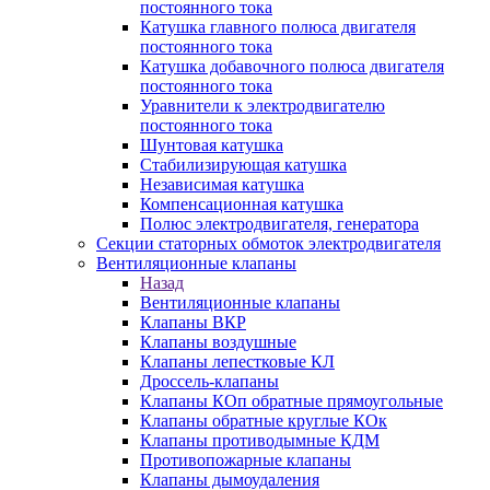
постоянного тока
Катушка главного полюса двигателя
постоянного тока
Катушка добавочного полюса двигателя
постоянного тока
Уравнители к электродвигателю
постоянного тока
Шунтовая катушка
Стабилизирующая катушка
Независимая катушка
Компенсационная катушка
Полюс электродвигателя, генератора
Секции статорных обмоток электродвигателя
Вентиляционные клапаны
Назад
Вентиляционные клапаны
Клапаны ВКР
Клапаны воздушные
Клапаны лепестковые КЛ
Дроссель-клапаны
Клапаны КОп обратные прямоугольные
Клапаны обратные круглые КОк
Клапаны противодымные КДМ
Противопожарные клапаны
Клапаны дымоудаления