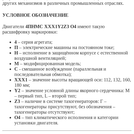
других механизмов в различных промышленных отраслях.
УСЛОВНОЕ ОБОЗНАЧЕНИЕ
Двигатели
4ПНМС ХХХ1Y2Z3 О4
имеют такую
расшифровку маркировки:
4
– серия агрегата;
П
– электрические машины на постоянном токе;
Н
– исполнение в защищённом корпусе с естественной
воздушной вентиляцией;
М
– модифицированная модель;
С
- смешанное возбуждение (параллельная и
последовательная обмотка);
ХXХ1
– значение высоты вращающей оси: 112, 132, 160,
180 мм;
Y2
– значение условной длины якорного сердечника: М
– первый тип, L – второй тип;
Z3
– наличие в системе тахогенераторов: Г –
тахогенераторы присутствуют, без обозначения –
тахогенераторы отсутствуют;
О4
– тип климатического исполнения и категории
установки двигателя.