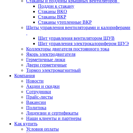
Стаканы и поддоны крышных вентиляторов
Поддон к стакану
Стаканы ВКО
Стаканы ВКР
Стаканы утепленные ВКР
Щиты управления вентиляторами и калориферами
Щит управления вентилятором ЩУВ
Щит управления электрокалорифером ЩУЭ
Коллекторы двигателя постоянного тока
Якорь электродвигателя
Герметичные люки
Двери герметичные
Тормоз электромагнитный
Компания
Новости
Акции и скидки
Сотрудники
Прайс-листы
Вакансии
Политика
Лицензии и сертификаты
Наши клиенты и партнеры
Как купить
Условия оплаты