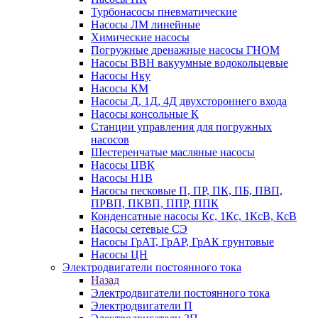
Турбонасосы пневматические
Насосы ЛМ линейные
Химические насосы
Погружные дренажные насосы ГНОМ
Насосы ВВН вакуумные водокольцевые
Насосы Нку
Насосы КМ
Насосы Д, 1Д, 4Д двухстороннего входа
Насосы консольные К
Станции управления для погружных
насосов
Шестеренчатые масляные насосы
Насосы ЦВК
Насосы Н1В
Насосы песковые П, ПР, ПК, ПБ, ПВП,
ПРВП, ПКВП, ППР, ППК
Конденсатные насосы Кс, 1Кс, 1КсВ, КсВ
Насосы сетевые СЭ
Насосы ГрАТ, ГрАР, ГрАК грунтовые
Насосы ЦН
Электродвигатели постоянного тока
Назад
Электродвигатели постоянного тока
Электродвигатели П