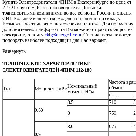
Купить Электродвигатели 4ПНМ в Екатеринбурге по цене от
219 215 руб с НДС от производителя. Доставка
транспортными компаниями во все регионы России и страны
СНГ. Большое количество моделей в наличии на складе.
Возможна частичная/полная отсрочка платежа. Для получения
дополнительной информации Вы можете отправить запрос на
электронную почту
ekb@energo1.com
. Специалисты помогут
подобрать наиболее подходящий для Вас вариант!
Развернуть
ТЕХНИЧЕСКИЕ ХАРАКТЕРИСТИКИ
ЭЛЕКТРОДВИГАТЕЛЕЙ 4ПНМ 112-180
Частота вра
Номинальный
об/мин
Тип
Мощность, кВт
момент, Н*м
n
n
nom
8,5
710
3
0,63
8
750
2
8,9
975
4
0,9