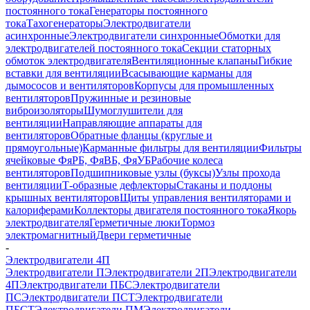
постоянного тока
Генераторы постоянного
тока
Тахогенераторы
Электродвигатели
асинхронные
Электродвигатели синхронные
Обмотки для
электродвигателей постоянного тока
Секции статорных
обмоток электродвигателя
Вентиляционные клапаны
Гибкие
вставки для вентиляции
Всасывающие карманы для
дымососов и вентиляторов
Корпусы для промышленных
вентиляторов
Пружинные и резиновые
виброизоляторы
Шумоглушители для
вентиляции
Направляющие аппараты для
вентиляторов
Обратные фланцы (круглые и
прямоугольные)
Карманные фильтры для вентиляции
Фильтры
ячейковые ФяРБ, ФяВБ, ФяУБ
Рабочие колеса
вентиляторов
Подшипниковые узлы (буксы)
Узлы прохода
вентиляции
Т-образные дефлекторы
Стаканы и поддоны
крышных вентиляторов
Щиты управления вентиляторами и
калориферами
Коллекторы двигателя постоянного тока
Якорь
электродвигателя
Герметичные люки
Тормоз
электромагнитный
Двери герметичные
-
Электродвигатели 4П
Электродвигатели П
Электродвигатели 2П
Электродвигатели
4П
Электродвигатели ПБС
Электродвигатели
ПС
Электродвигатели ПСТ
Электродвигатели
ПБСТ
Электродвигатели ПМ
Электродвигатели