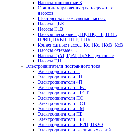
Насосы консольные К
Станции управления для погружных
насосов
Шестеренчатые масляные насосы
Насосы ЦВК
Насосы Н1В
Насосы песковые П, ПР, ПК, ПБ, ПВП,
ПРВП, ПКВП, ППР, ППК
Конденсатные насосы Кс, 1Кс, 1КсВ, КсВ
Насосы сетевые СЭ
Насосы ГрАТ, ГрАР, ГрАК грунтовые
Насосы ЦН
Электродвигатели постоянного тока
Электродвигатели П
Электродвигатели 2П
Электродвигатели 4П
Электродвигатели ПБС
Электродвигатели ПБСТ
Электродвигатели ПС
Электродвигатели ПСТ
Электродвигатели ПМ
Электродвигатели ПБ
Электродвигатели ПБВ
Электродвигатели ПБ2П, ПБ2О
Электродвигатели различных серий