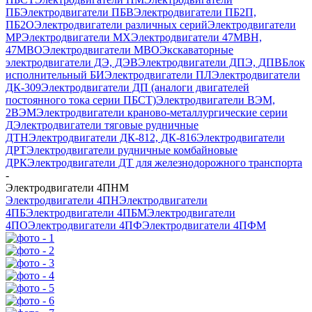
ПБ
Электродвигатели ПБВ
Электродвигатели ПБ2П,
ПБ2О
Электродвигатели различных серий
Электродвигатели
МР
Электродвигатели MX
Электродвигатели 47MBH,
47МВО
Электродвигатели MBO
Экскаваторные
электродвигатели ДЭ, ДЭВ
Электродвигатели ДПЭ, ДПВ
Блок
исполнительный БИ
Электродвигатели ПЛ
Электродвигатели
ДК-309
Электродвигатели ДП (аналоги двигателей
постоянного тока серии ПБСТ)
Электродвигатели ВЭМ,
2ВЭМ
Электродвигатели краново-металлургические серии
Д
Электродвигатели тяговые рудничные
ДТН
Электродвигатели ДК-812, ДК-816
Электродвигатели
ДРТ
Электродвигатели рудничные комбайновые
ДРК
Электродвигатели ДТ для железнодорожного транспорта
-
Электродвигатели 4ПНМ
Электродвигатели 4ПН
Электродвигатели
4ПБ
Электродвигатели 4ПБМ
Электродвигатели
4ПО
Электродвигатели 4ПФ
Электродвигатели 4ПФМ