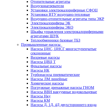
Отопительные агрегаты
Воздухонагреватели
Установки электрокалориферные СФОЦ
Установки ВТУ воздушно-тепловые
Воздушно-отопительные агрегаты типа ЭКР
Электрокалориферы ЭК
Электрокалориферы ЭКО
Шкафы управления электрокалориферными
агрегатами ШУК
Теплообменники базовые ТБЗ
Промышленные насосы
Насосы ЦНС, ЦНСГ многоступенчатые
секционные
Вихревые насосы
Насосы ЦВЦ Т
Фекальные насосы
Насосы НК
Турбонасосы пневматические
Насосы ЛМ линейные
Химические насосы
Погружные дренажные насосы ГНОМ
Насосы ВВН вакуумные водокольцевые
Насосы Нку
Насосы КМ
Насосы Д, 1Д, 4Д двухстороннего входа