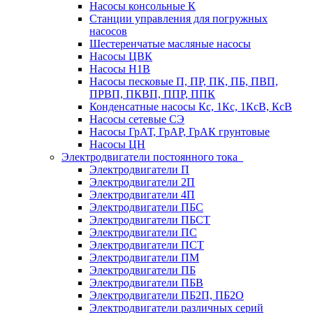
Насосы консольные К
Станции управления для погружных
насосов
Шестеренчатые масляные насосы
Насосы ЦВК
Насосы Н1В
Насосы песковые П, ПР, ПК, ПБ, ПВП,
ПРВП, ПКВП, ППР, ППК
Конденсатные насосы Кс, 1Кс, 1КсВ, КсВ
Насосы сетевые СЭ
Насосы ГрАТ, ГрАР, ГрАК грунтовые
Насосы ЦН
Электродвигатели постоянного тока
Электродвигатели П
Электродвигатели 2П
Электродвигатели 4П
Электродвигатели ПБС
Электродвигатели ПБСТ
Электродвигатели ПС
Электродвигатели ПСТ
Электродвигатели ПМ
Электродвигатели ПБ
Электродвигатели ПБВ
Электродвигатели ПБ2П, ПБ2О
Электродвигатели различных серий