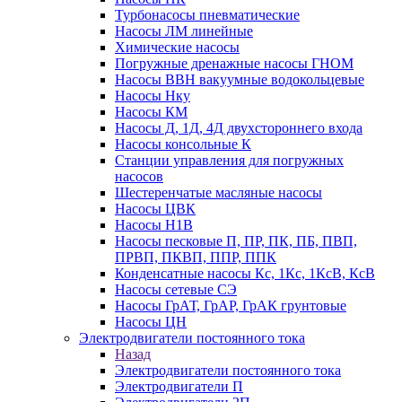
Турбонасосы пневматические
Насосы ЛМ линейные
Химические насосы
Погружные дренажные насосы ГНОМ
Насосы ВВН вакуумные водокольцевые
Насосы Нку
Насосы КМ
Насосы Д, 1Д, 4Д двухстороннего входа
Насосы консольные К
Станции управления для погружных
насосов
Шестеренчатые масляные насосы
Насосы ЦВК
Насосы Н1В
Насосы песковые П, ПР, ПК, ПБ, ПВП,
ПРВП, ПКВП, ППР, ППК
Конденсатные насосы Кс, 1Кс, 1КсВ, КсВ
Насосы сетевые СЭ
Насосы ГрАТ, ГрАР, ГрАК грунтовые
Насосы ЦН
Электродвигатели постоянного тока
Назад
Электродвигатели постоянного тока
Электродвигатели П