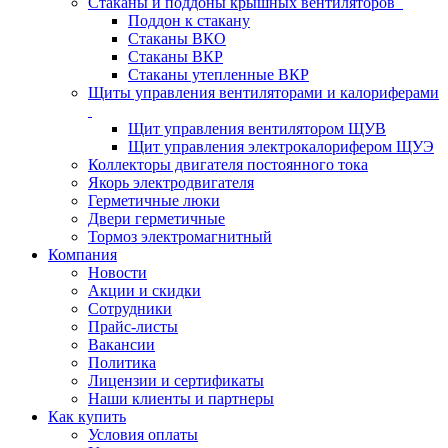
Стаканы и поддоны крышных вентиляторов
Поддон к стакану
Стаканы ВКО
Стаканы ВКР
Стаканы утепленные ВКР
Щиты управления вентиляторами и калориферами
Щит управления вентилятором ЩУВ
Щит управления электрокалорифером ЩУЭ
Коллекторы двигателя постоянного тока
Якорь электродвигателя
Герметичные люки
Двери герметичные
Тормоз электромагнитный
Компания
Новости
Акции и скидки
Сотрудники
Прайс-листы
Вакансии
Политика
Лицензии и сертификаты
Наши клиенты и партнеры
Как купить
Условия оплаты