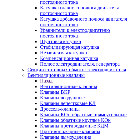
постоянного тока
Катушка главного полюса двигателя
постоянного тока
Катушка добавочного полюса двигателя
постоянного тока
Уравнители к электродвигателю
постоянного тока
Шунтовая катушка
Стабилизирующая катушка
Независимая катушка
Компенсационная катушка
Полюс электродвигателя, генератора
Секции статорных обмоток электродвигателя
Вентиляционные клапаны
Назад
Вентиляционные клапаны
Клапаны ВКР
Клапаны воздушные
Клапаны лепестковые КЛ
Дроссель-клапаны
Клапаны КОп обратные прямоугольные
Клапаны обратные круглые КОк
Клапаны противодымные КДМ
Противопожарные клапаны
Клапаны дымоудаления