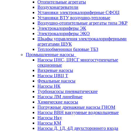
Отопительные агрегаты
Воздухонагреватели
Установки электрокалориферные СФОЦ
Установки ВТУ воздушно-тепловые
Воздушно-отопительные агрегаты типа ЭКР
Электрокалориферы ЭК
Электрокалориферы ЭКО
Шкафы управления электрокалориферными
агрегатами ШУК
Теплообменники базовые ТБЗ
Промышленные насосы
Насосы ЦНС, ЦНСГ многоступенчатые
секционные
Вихревые насосы
Насосы ЦВЦ Т
Фекальные насосы
Насосы НК
Турбонасосы пневматические
Насосы ЛМ линейные
Химические насосы
Погружные дренажные насосы ГНОМ
Насосы ВВН вакуумные водокольцевые
Насосы Нку
Насосы КМ
Насосы Д, 1Д, 4Д двухстороннего входа