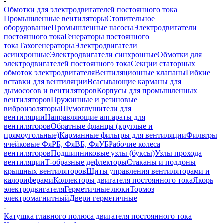
-
Обмотки для электродвигателей постоянного тока
Промышленные вентиляторы
Отопительное
оборудование
Промышленные насосы
Электродвигатели
постоянного тока
Генераторы постоянного
тока
Тахогенераторы
Электродвигатели
асинхронные
Электродвигатели синхронные
Обмотки для
электродвигателей постоянного тока
Секции статорных
обмоток электродвигателя
Вентиляционные клапаны
Гибкие
вставки для вентиляции
Всасывающие карманы для
дымососов и вентиляторов
Корпусы для промышленных
вентиляторов
Пружинные и резиновые
виброизоляторы
Шумоглушители для
вентиляции
Направляющие аппараты для
вентиляторов
Обратные фланцы (круглые и
прямоугольные)
Карманные фильтры для вентиляции
Фильтры
ячейковые ФяРБ, ФяВБ, ФяУБ
Рабочие колеса
вентиляторов
Подшипниковые узлы (буксы)
Узлы прохода
вентиляции
Т-образные дефлекторы
Стаканы и поддоны
крышных вентиляторов
Щиты управления вентиляторами и
калориферами
Коллекторы двигателя постоянного тока
Якорь
электродвигателя
Герметичные люки
Тормоз
электромагнитный
Двери герметичные
-
Катушка главного полюса двигателя постоянного тока