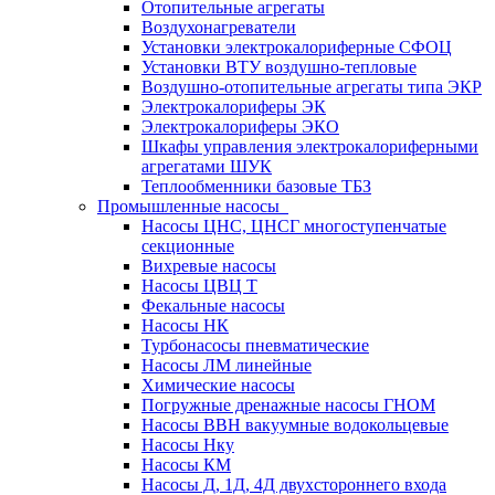
Отопительные агрегаты
Воздухонагреватели
Установки электрокалориферные СФОЦ
Установки ВТУ воздушно-тепловые
Воздушно-отопительные агрегаты типа ЭКР
Электрокалориферы ЭК
Электрокалориферы ЭКО
Шкафы управления электрокалориферными
агрегатами ШУК
Теплообменники базовые ТБЗ
Промышленные насосы
Насосы ЦНС, ЦНСГ многоступенчатые
секционные
Вихревые насосы
Насосы ЦВЦ Т
Фекальные насосы
Насосы НК
Турбонасосы пневматические
Насосы ЛМ линейные
Химические насосы
Погружные дренажные насосы ГНОМ
Насосы ВВН вакуумные водокольцевые
Насосы Нку
Насосы КМ
Насосы Д, 1Д, 4Д двухстороннего входа