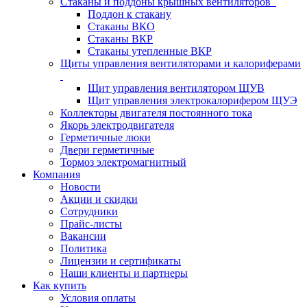
Стаканы и поддоны крышных вентиляторов
Поддон к стакану
Стаканы ВКО
Стаканы ВКР
Стаканы утепленные ВКР
Щиты управления вентиляторами и калориферами
Щит управления вентилятором ЩУВ
Щит управления электрокалорифером ЩУЭ
Коллекторы двигателя постоянного тока
Якорь электродвигателя
Герметичные люки
Двери герметичные
Тормоз электромагнитный
Компания
Новости
Акции и скидки
Сотрудники
Прайс-листы
Вакансии
Политика
Лицензии и сертификаты
Наши клиенты и партнеры
Как купить
Условия оплаты