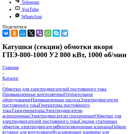
Telegram
YouTube
WhatsApp
Поделиться
Катушки (секции) обмотки якоря
ГПЭ-800-1000 У2 800 кВт, 1000 об/мин
Главная
-
Каталог
-
Обмотки для электродвигателей постоянного тока
Промышленные вентиляторы
Отопительное
оборудование
Промышленные насосы
Электродвигатели
постоянного тока
Генераторы постоянного
тока
Тахогенераторы
Электродвигатели
асинхронные
Электродвигатели синхронные
Обмотки для
электродвигателей постоянного тока
Секции статорных
обмоток электродвигателя
Вентиляционные клапаны
Гибкие
вставки для вентиляции
Всасывающие карманы для