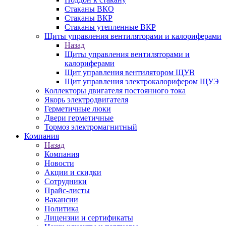
Стаканы ВКО
Стаканы ВКР
Стаканы утепленные ВКР
Щиты управления вентиляторами и калориферами
Назад
Щиты управления вентиляторами и
калориферами
Щит управления вентилятором ЩУВ
Щит управления электрокалорифером ЩУЭ
Коллекторы двигателя постоянного тока
Якорь электродвигателя
Герметичные люки
Двери герметичные
Тормоз электромагнитный
Компания
Назад
Компания
Новости
Акции и скидки
Сотрудники
Прайс-листы
Вакансии
Политика
Лицензии и сертификаты