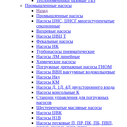
Теплообменники базовые ТБЗ
Промышленные насосы
Назад
Промышленные насосы
Насосы ЦНС, ЦНСГ многоступенчатые
секционные
Вихревые насосы
Насосы ЦВЦ Т
Фекальные насосы
Насосы НК
Турбонасосы пневматические
Насосы ЛМ линейные
Химические насосы
Погружные дренажные насосы ГНОМ
Насосы ВВН вакуумные водокольцевые
Насосы Нку
Насосы КМ
Насосы Д, 1Д, 4Д двухстороннего входа
Насосы консольные К
Станции управления для погружных
насосов
Шестеренчатые масляные насосы
Насосы ЦВК
Насосы Н1В
Насосы песковые П, ПР, ПК, ПБ, ПВП,