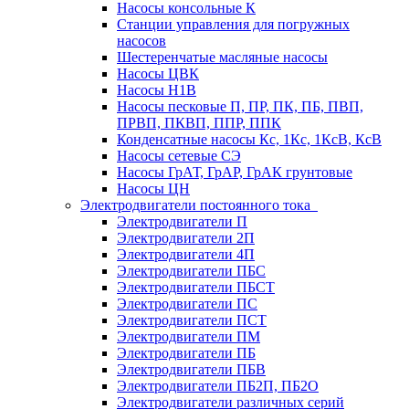
Насосы консольные К
Станции управления для погружных
насосов
Шестеренчатые масляные насосы
Насосы ЦВК
Насосы Н1В
Насосы песковые П, ПР, ПК, ПБ, ПВП,
ПРВП, ПКВП, ППР, ППК
Конденсатные насосы Кс, 1Кс, 1КсВ, КсВ
Насосы сетевые СЭ
Насосы ГрАТ, ГрАР, ГрАК грунтовые
Насосы ЦН
Электродвигатели постоянного тока
Электродвигатели П
Электродвигатели 2П
Электродвигатели 4П
Электродвигатели ПБС
Электродвигатели ПБСТ
Электродвигатели ПС
Электродвигатели ПСТ
Электродвигатели ПМ
Электродвигатели ПБ
Электродвигатели ПБВ
Электродвигатели ПБ2П, ПБ2О
Электродвигатели различных серий