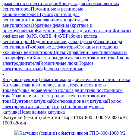
дымососов и вентиляторов
Корпусы для промышленных
вентиляторов
Пружинные и резиновые
виброизоляторы
Шумоглушители для
вентиляции
Направляющие аппараты для
вентиляторов
Обратные фланцы (круглые и
прямоугольные)
Карманные фильтры для вентиляции
Фильтры
ячейковые ФяРБ, ФяВБ, ФяУБ
Рабочие колеса
вентиляторов
Подшипниковые узлы (буксы)
Узлы прохода
вентиляции
Т-образные дефлекторы
Стаканы и поддоны
крышных вентиляторов
Щиты управления вентиляторами и
калориферами
Коллекторы двигателя постоянного тока
Якорь
электродвигателя
Герметичные люки
Тормоз
электромагнитный
Двери герметичные
-
Катушки (секции) обмоток якоря двигателя постоянного тока
Катушка главного полюса двигателя постоянного
тока
Катушка добавочного полюса двигателя постоянного
тока
Уравнители к электродвигателю постоянного
тока
Шунтовая катушка
Компенсационная катушка
Полюс
электродвигателя, генератора
Стабилизирующая
катушка
Независимая катушка
-
Катушки (секции) обмотки якоря ГПЭ-800-1000 У2 800 кВт,
1000 об/мин