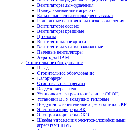
Вентиляторы дымоудаления
Пылеулавливающие агрегаты
Канальные вентиляторы для вытяжки
Радиальные вентиляторы низкого давления
Вентиляторы осевые
Вентиляторы крышные
Циклоны
Вентиляторы-наездники
Вентиляторы улитка радиальные
Пылевые вентиляторы
Аэраторы ПАМ
Отопительное оборудование
Назад
Отопительное оборудование
Калориферы
Отопительные агрегаты
Воздухонагреватели
Установки электрокалориферные СФОЦ
Установки ВТУ воздушно-тепловые
Воздушно-отопительные агрегаты типа ЭКР
Электрокалориферы ЭК
Электрокалориферы ЭКО
Шкафы управления электрокалориферными
агрегатами ШУК