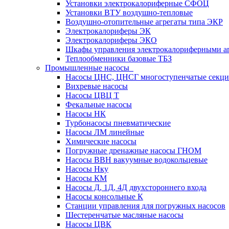
Установки электрокалориферные СФОЦ
Установки ВТУ воздушно-тепловые
Воздушно-отопительные агрегаты типа ЭКР
Электрокалориферы ЭК
Электрокалориферы ЭКО
Шкафы управления электрокалориферными 
Теплообменники базовые ТБЗ
Промышленные насосы
Насосы ЦНС, ЦНСГ многоступенчатые секц
Вихревые насосы
Насосы ЦВЦ Т
Фекальные насосы
Насосы НК
Турбонасосы пневматические
Насосы ЛМ линейные
Химические насосы
Погружные дренажные насосы ГНОМ
Насосы ВВН вакуумные водокольцевые
Насосы Нку
Насосы КМ
Насосы Д, 1Д, 4Д двухстороннего входа
Насосы консольные К
Станции управления для погружных насосов
Шестеренчатые масляные насосы
Насосы ЦВК