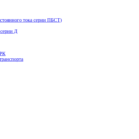
остоянного тока серии ПБСТ)
 серии Д
ДРК
транспорта