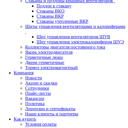
Стаканы и поддоны крышных вентиляторов
Поддон к стакану
Стаканы ВКО
Стаканы ВКР
Стаканы утепленные ВКР
Щиты управления вентиляторами и калориферами
Щит управления вентилятором ЩУВ
Щит управления электрокалорифером ЩУЭ
Коллекторы двигателя постоянного тока
Якорь электродвигателя
Герметичные люки
Двери герметичные
Тормоз электромагнитный
Компания
Новости
Акции и скидки
Сотрудники
Прайс-листы
Вакансии
Политика
Лицензии и сертификаты
Наши клиенты и партнеры
Как купить
Условия оплаты