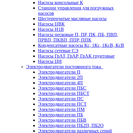
Насосы консольные К
Станции управления для погружных
насосов
Шестеренчатые масляные насосы
Насосы ЦВК
Насосы Н1В
Насосы песковые П, ПР, ПК, ПБ, ПВП,
ПРВП, ПКВП, ППР, ППК
Конденсатные насосы Кс, 1Кс, 1КсВ, КсВ
Насосы сетевые СЭ
Насосы ГрАТ, ГрАР, ГрАК грунтовые
Насосы ЦН
Электродвигатели постоянного тока
Электродвигатели П
Электродвигатели 2П
Электродвигатели 4П
Электродвигатели ПБС
Электродвигатели ПБСТ
Электродвигатели ПС
Электродвигатели ПСТ
Электродвигатели ПМ
Электродвигатели ПБ
Электродвигатели ПБВ
Электродвигатели ПБ2П, ПБ2О
Электродвигатели различных серий