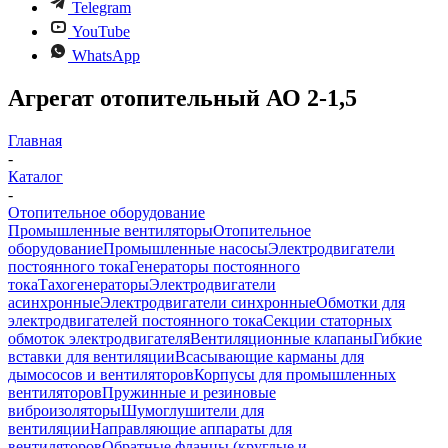
Telegram
YouTube
WhatsApp
Агрегат отопительный АО 2-1,5
Главная
-
Каталог
-
Отопительное оборудование
Промышленные вентиляторы
Отопительное
оборудование
Промышленные насосы
Электродвигатели
постоянного тока
Генераторы постоянного
тока
Тахогенераторы
Электродвигатели
асинхронные
Электродвигатели синхронные
Обмотки для
электродвигателей постоянного тока
Секции статорных
обмоток электродвигателя
Вентиляционные клапаны
Гибкие
вставки для вентиляции
Всасывающие карманы для
дымососов и вентиляторов
Корпусы для промышленных
вентиляторов
Пружинные и резиновые
виброизоляторы
Шумоглушители для
вентиляции
Направляющие аппараты для
вентиляторов
Обратные фланцы (круглые и