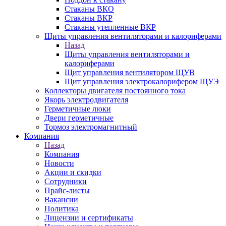
Стаканы ВКО
Стаканы ВКР
Стаканы утепленные ВКР
Щиты управления вентиляторами и калориферами
Назад
Щиты управления вентиляторами и
калориферами
Щит управления вентилятором ЩУВ
Щит управления электрокалорифером ЩУЭ
Коллекторы двигателя постоянного тока
Якорь электродвигателя
Герметичные люки
Двери герметичные
Тормоз электромагнитный
Компания
Назад
Компания
Новости
Акции и скидки
Сотрудники
Прайс-листы
Вакансии
Политика
Лицензии и сертификаты