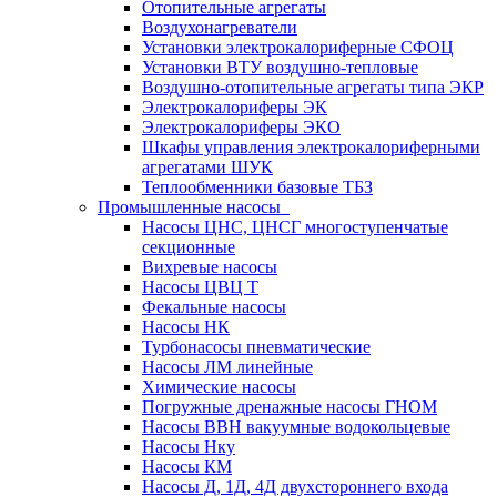
Отопительные агрегаты
Воздухонагреватели
Установки электрокалориферные СФОЦ
Установки ВТУ воздушно-тепловые
Воздушно-отопительные агрегаты типа ЭКР
Электрокалориферы ЭК
Электрокалориферы ЭКО
Шкафы управления электрокалориферными
агрегатами ШУК
Теплообменники базовые ТБЗ
Промышленные насосы
Насосы ЦНС, ЦНСГ многоступенчатые
секционные
Вихревые насосы
Насосы ЦВЦ Т
Фекальные насосы
Насосы НК
Турбонасосы пневматические
Насосы ЛМ линейные
Химические насосы
Погружные дренажные насосы ГНОМ
Насосы ВВН вакуумные водокольцевые
Насосы Нку
Насосы КМ
Насосы Д, 1Д, 4Д двухстороннего входа