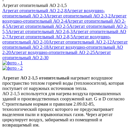
-
Агрегат отопительный АО 2-1,5
Агрегат отопительный АО 2-2,8
Агрегат воздушно-
отопительный АО 2-3
Агрегат отопительный АО 2-3,2
Агрегат
воздушно-отопительный АО 2-4
Агрегат отопительный АО 2-
4,5
Агрегат отопительный АО 2-5
Агрегат отопительный АО 2-
5,5
Агрегат отопительный АО 2-6,3
Агрегат отопительный АО
2-7
Агрегат отопительный АО 2-8,5
Агрегат воздушно-
отопительный АО 2-10
Агрегат отопительный АО 2-12
Агрегат
отопительный АО 2-18
Агрегат воздушно-отопительный АО
2-20
Агрегат воздушно-отопительный АО 2-25
Агрегат
отопительный АО 2-30
Агрегат АО 2-1,5 отопительный
нагревает воздушное
пространство теплом горячей воды (теплоносителя), которая
поступает от наружных источников тепла.
АО 2-1,5 используется для нагрева воздуха промышленных
зданий и производственных сооружений кат. G и D согласно
Строительным нормам и правилам 2.09.02-85,
технологический процесс которого не предусматривает
выделения пыли и взрывоопасных газов. Через агрегат
циркулирует воздух, забираемый из помещений и
возвращаемый им.