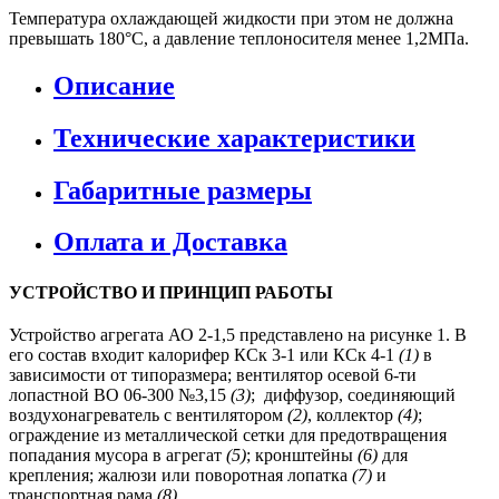
Температура охлаждающей жидкости при этом не должна
превышать 180°С, а давление теплоносителя менее 1,2МПа.
Описание
Технические характеристики
Габаритные размеры
Оплата и Доставка
УСТРОЙСТВО И ПРИНЦИП РАБОТЫ
Устройство агрегата АО 2-1,5 представлено на рисунке 1. В
его состав входит калорифер КСк 3-1 или КСк 4-1
(1)
в
зависимости от типоразмера; вентилятор осевой 6-ти
лопастной ВО 06-300 №3,15
(3)
; диффузор, соединяющий
воздухонагреватель с вентилятором
(2)
, коллектор
(4)
;
ограждение из металлической сетки для предотвращения
попадания мусора в агрегат
(5)
; кронштейны
(6)
для
крепления; жалюзи или поворотная лопатка
(7)
и
транспортная рама
(8)
.