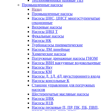
Теплообменники базовые ТБЗ
Промышленные насосы
Назад
Промышленные насосы
Насосы ЦНС, ЦНСГ многоступенчатые
секционные
Вихревые насосы
Насосы ЦВЦ Т
Фекальные насосы
Насосы НК
Турбонасосы пневматические
Насосы ЛМ линейные
Химические насосы
Погружные дренажные насосы ГНОМ
Насосы ВВН вакуумные водокольцевые
Насосы Нку
Насосы КМ
Насосы Д, 1Д, 4Д двухстороннего входа
Насосы консольные К
Станции управления для погружных
насосов
Шестеренчатые масляные насосы
Насосы ЦВК
Насосы Н1В
Насосы песковые П, ПР, ПК, ПБ, ПВП,