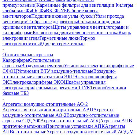
прямоугольные)
Карманные фильтры для вентиляции
Фильтры
ячейковые ФяРБ, ФяВБ, ФяУБ
Рабочие колеса
вентиляторов
Подшипниковые узлы (буксы)
Узлы прохода
вентиляции
Т-образные дефлекторы
Стаканы и поддоны
крышных вентиляторов
Щиты управления вентиляторами и
калориферами
Коллекторы двигателя постоянного тока
Якорь
электродвигателя
Герметичные люки
Тормоз
электромагнитный
Двери герметичные
-
Отопительные агрегаты
Калориферы
Отопительные
агрегаты
Воздухонагреватели
Установки электрокалориферные
СФОЦ
Установки ВТУ воздушно-тепловые
Воздушно-
отопительные агрегаты типа ЭКР
Электрокалориферы
ЭК
Электрокалориферы ЭКО
Шкафы управления
электрокалориферными агрегатами ШУК
Теплообменники
базовые ТБЗ
-
Агрегаты воздушно-отопительные АО-2
Агрегаты вентиляционно-приточные АВП
Агрегаты
воздушно-отопительные АО-2
Воздушно-отопительные
агрегаты СТД 300
Агрегат отопительный АОД
Агрегаты АПВ
приточно-вытяжные
Приточные установки АПК
Агрегаты
АПВс отопительные
Агрегат воздушно-отопительный АОД-М