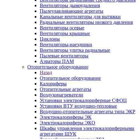
Вентиляторы дымоудаления
Пылеулавливающие агрегаты
Канальные вентиляторы для вытяжки
Радиальные вентиляторы низкого давления
Вентиляторы осевые
Вентиляторы крышные
Циклоны
Вентиляторы-наездники
Вентиляторы улитка радиальные
Пылевые вентиляторы
Аэраторы ПАМ
Отопительное оборудование
Назад
Отопительное оборудование
Калориферы
Отопительные агрегаты
Воздухонагреватели
Установки электрокалориферные СФОЦ
Установки ВТУ воздушно-тепловые
Воздушно-отопительные агрегаты типа ЭКР
Электрокалориферы ЭК
Электрокалориферы ЭКО
Шкафы управления электрокалориферными
агрегатами ШУК