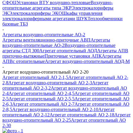
СФОЦ
Установки ВТУ воздушно-тепловые
Воздушно-
отопительные агрегаты типа ЭКР
Электрокалориферы
ЭК
Электрокалориферы ЭКО
Шкафы управления
электрокалориферными агрегатами ШУК
Теплообменники
базовые ТБЗ
-
Агрегаты воздушно-отопительные АО-2
Агрегаты вентиляционно-приточные АВП
Агрегаты
воздушно-отопительные АО-2
Воздушно-отопительные
агрегаты СТД 300
Агрегат отопительный АОД
Агрегаты АПВ
приточно-вытяжные
Приточные установки АПК
Агрегаты
АПВс отопительные
Агрегат воздушно-отопительный АОД-М
-
Агрегат воздушно-отопительный АО 2-20
Агрегат отопительный АО 2-1,5
Агрегат отопительный АО 2-
2,8
Агрегат воздушно-отопительный АО 2-3
Агрегат
отопительный АО 2-3,2
Агрегат воздушно-отопительный АО
2-4
Агрегат отопительный АО 2-4,5
Агрегат отопительный АО
2-5
Агрегат отопительный АО 2-5,5
Агрегат отопительный АО
2-6,3
Агрегат отопительный АО 2-7
Агрегат отопительный АО
2-8,5
Агрегат воздушно-отопительный АО 2-10
Агрегат
отопительный АО 2-12
Агрегат отопительный АО 2-18
Агрегат
воздушно-отопительный АО 2-25
Агрегат отопительный АО
2-30