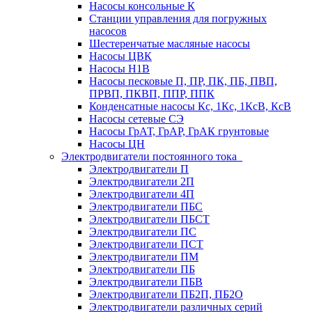
Насосы консольные К
Станции управления для погружных
насосов
Шестеренчатые масляные насосы
Насосы ЦВК
Насосы Н1В
Насосы песковые П, ПР, ПК, ПБ, ПВП,
ПРВП, ПКВП, ППР, ППК
Конденсатные насосы Кс, 1Кс, 1КсВ, КсВ
Насосы сетевые СЭ
Насосы ГрАТ, ГрАР, ГрАК грунтовые
Насосы ЦН
Электродвигатели постоянного тока
Электродвигатели П
Электродвигатели 2П
Электродвигатели 4П
Электродвигатели ПБС
Электродвигатели ПБСТ
Электродвигатели ПС
Электродвигатели ПСТ
Электродвигатели ПМ
Электродвигатели ПБ
Электродвигатели ПБВ
Электродвигатели ПБ2П, ПБ2О
Электродвигатели различных серий