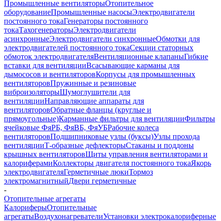
Промышленные вентиляторы
Отопительное
оборудование
Промышленные насосы
Электродвигатели
постоянного тока
Генераторы постоянного
тока
Тахогенераторы
Электродвигатели
асинхронные
Электродвигатели синхронные
Обмотки для
электродвигателей постоянного тока
Секции статорных
обмоток электродвигателя
Вентиляционные клапаны
Гибкие
вставки для вентиляции
Всасывающие карманы для
дымососов и вентиляторов
Корпусы для промышленных
вентиляторов
Пружинные и резиновые
виброизоляторы
Шумоглушители для
вентиляции
Направляющие аппараты для
вентиляторов
Обратные фланцы (круглые и
прямоугольные)
Карманные фильтры для вентиляции
Фильтры
ячейковые ФяРБ, ФяВБ, ФяУБ
Рабочие колеса
вентиляторов
Подшипниковые узлы (буксы)
Узлы прохода
вентиляции
Т-образные дефлекторы
Стаканы и поддоны
крышных вентиляторов
Щиты управления вентиляторами и
калориферами
Коллекторы двигателя постоянного тока
Якорь
электродвигателя
Герметичные люки
Тормоз
электромагнитный
Двери герметичные
-
Отопительные агрегаты
Калориферы
Отопительные
агрегаты
Воздухонагреватели
Установки электрокалориферные