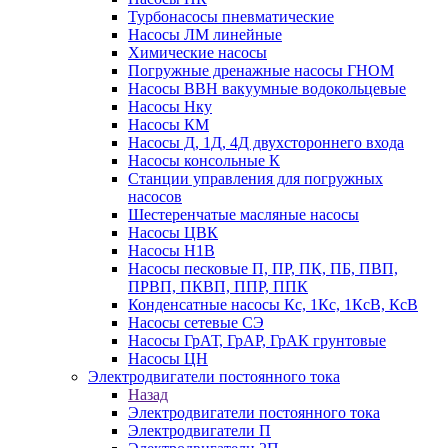
Турбонасосы пневматические
Насосы ЛМ линейные
Химические насосы
Погружные дренажные насосы ГНОМ
Насосы ВВН вакуумные водокольцевые
Насосы Нку
Насосы КМ
Насосы Д, 1Д, 4Д двухстороннего входа
Насосы консольные К
Станции управления для погружных
насосов
Шестеренчатые масляные насосы
Насосы ЦВК
Насосы Н1В
Насосы песковые П, ПР, ПК, ПБ, ПВП,
ПРВП, ПКВП, ППР, ППК
Конденсатные насосы Кс, 1Кс, 1КсВ, КсВ
Насосы сетевые СЭ
Насосы ГрАТ, ГрАР, ГрАК грунтовые
Насосы ЦН
Электродвигатели постоянного тока
Назад
Электродвигатели постоянного тока
Электродвигатели П