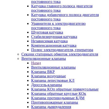
постоянного тока
Катушка главного полюса двигателя
постоянного тока
Катушка добавочного полюса двигателя
постоянного тока
Уравнители к электродвигателю
постоянного тока
Шунтовая катушка
Стабилизирующая катушка
Независимая катушка
Компенсационная катушка
Полюс электродвигателя, генератора
Секции статорных обмоток электродвигателя
Вентиляционные клапаны
Назад
Вентиляционные клапаны
Клапаны ВКР
Клапаны воздушные
Клапаны лепестковые КЛ
Дроссель-клапаны
Клапаны КОп обратные прямоугольные
Клапаны обратные круглые КОк
Клапаны противодымные КДМ
Противопожарные клапаны
Клапаны дымоудаления