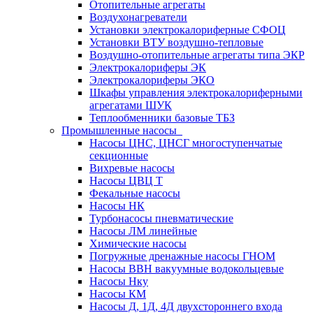
Отопительные агрегаты
Воздухонагреватели
Установки электрокалориферные СФОЦ
Установки ВТУ воздушно-тепловые
Воздушно-отопительные агрегаты типа ЭКР
Электрокалориферы ЭК
Электрокалориферы ЭКО
Шкафы управления электрокалориферными
агрегатами ШУК
Теплообменники базовые ТБЗ
Промышленные насосы
Насосы ЦНС, ЦНСГ многоступенчатые
секционные
Вихревые насосы
Насосы ЦВЦ Т
Фекальные насосы
Насосы НК
Турбонасосы пневматические
Насосы ЛМ линейные
Химические насосы
Погружные дренажные насосы ГНОМ
Насосы ВВН вакуумные водокольцевые
Насосы Нку
Насосы КМ
Насосы Д, 1Д, 4Д двухстороннего входа