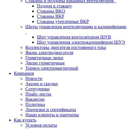
Стаканы и поддоны крышных вентиляторов
Поддон к стакану
Стаканы ВКО
Стаканы ВКР
Стаканы утепленные ВКР
Щиты управления вентиляторами и калориферами
Щит управления вентилятором ЩУВ
Щит управления электрокалорифером ЩУЭ
Коллекторы двигателя постоянного тока
Якорь электродвигателя
Герметичные люки
Двери герметичные
Тормоз электромагнитный
Компания
Новости
Акции и скидки
Сотрудники
Прайс-листы
Вакансии
Политика
Лицензии и сертификаты
Наши клиенты и партнеры
Как купить
Условия оплаты