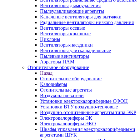
Вентиляторы дымоудаления
Пылеулавливающие агрегаты
Канальные вентиляторы для вытяжки
Радиальные вентиляторы низкого давления
Вентиляторы осевые
Вентиляторы крышные
Циклоны
Вентиляторы-наездники
Вентиляторы улитка радиальные
Пылевые вентиляторы
Аэраторы ПАМ
Отопительное оборудование
Назад
Отопительное оборудование
Калориферы
Отопительные агрегаты
Воздухонагреватели
Установки электрокалориферные СФОЦ
Установки ВТУ воздушно-тепловые
Воздушно-отопительные агрегаты типа ЭКР
Электрокалориферы ЭК
Электрокалориферы ЭКО
Шкафы управления электрокалориферными
агрегатами ШУК