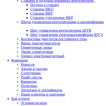
Стаканы и поддоны крышных вентиляторов
Поддон к стакану
Стаканы ВКО
Стаканы ВКР
Стаканы утепленные ВКР
Щиты управления вентиляторами и калориферами
Щит управления вентилятором ЩУВ
Щит управления электрокалорифером ЩУЭ
Коллекторы двигателя постоянного тока
Якорь электродвигателя
Герметичные люки
Двери герметичные
Тормоз электромагнитный
Компания
Новости
Акции и скидки
Сотрудники
Прайс-листы
Вакансии
Политика
Лицензии и сертификаты
Наши клиенты и партнеры
Как купить
Условия оплаты