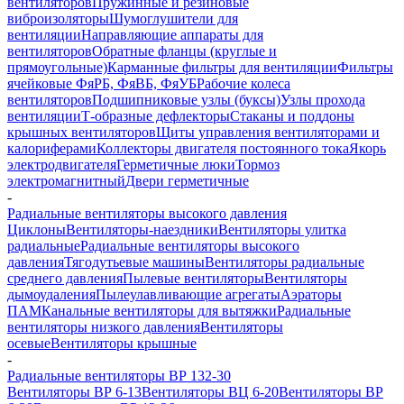
вентиляторов
Пружинные и резиновые
виброизоляторы
Шумоглушители для
вентиляции
Направляющие аппараты для
вентиляторов
Обратные фланцы (круглые и
прямоугольные)
Карманные фильтры для вентиляции
Фильтры
ячейковые ФяРБ, ФяВБ, ФяУБ
Рабочие колеса
вентиляторов
Подшипниковые узлы (буксы)
Узлы прохода
вентиляции
Т-образные дефлекторы
Стаканы и поддоны
крышных вентиляторов
Щиты управления вентиляторами и
калориферами
Коллекторы двигателя постоянного тока
Якорь
электродвигателя
Герметичные люки
Тормоз
электромагнитный
Двери герметичные
-
Радиальные вентиляторы высокого давления
Циклоны
Вентиляторы-наездники
Вентиляторы улитка
радиальные
Радиальные вентиляторы высокого
давления
Тягодутьевые машины
Вентиляторы радиальные
среднего давления
Пылевые вентиляторы
Вентиляторы
дымоудаления
Пылеулавливающие агрегаты
Аэраторы
ПАМ
Канальные вентиляторы для вытяжки
Радиальные
вентиляторы низкого давления
Вентиляторы
осевые
Вентиляторы крышные
-
Радиальные вентиляторы ВР 132-30
Вентиляторы ВР 6-13
Вентиляторы ВЦ 6-20
Вентиляторы ВР