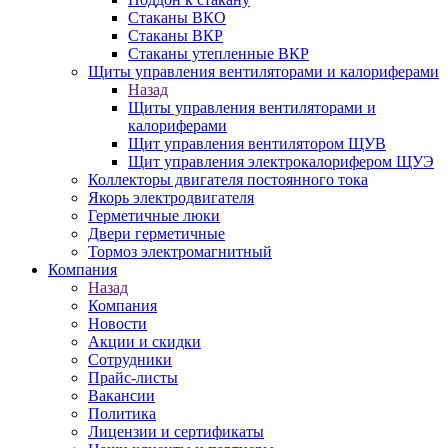
Стаканы ВКО
Стаканы ВКР
Стаканы утепленные ВКР
Щиты управления вентиляторами и калориферами
Назад
Щиты управления вентиляторами и
калориферами
Щит управления вентилятором ЩУВ
Щит управления электрокалорифером ЩУЭ
Коллекторы двигателя постоянного тока
Якорь электродвигателя
Герметичные люки
Двери герметичные
Тормоз электромагнитный
Компания
Назад
Компания
Новости
Акции и скидки
Сотрудники
Прайс-листы
Вакансии
Политика
Лицензии и сертификаты