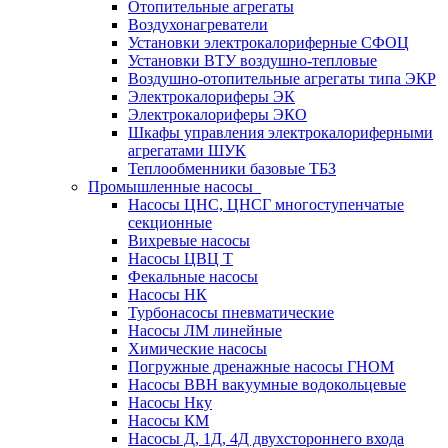
Отопительные агрегаты
Воздухонагреватели
Установки электрокалориферные СФОЦ
Установки ВТУ воздушно-тепловые
Воздушно-отопительные агрегаты типа ЭКР
Электрокалориферы ЭК
Электрокалориферы ЭКО
Шкафы управления электрокалориферными
агрегатами ШУК
Теплообменники базовые ТБЗ
Промышленные насосы
Насосы ЦНС, ЦНСГ многоступенчатые
секционные
Вихревые насосы
Насосы ЦВЦ Т
Фекальные насосы
Насосы НК
Турбонасосы пневматические
Насосы ЛМ линейные
Химические насосы
Погружные дренажные насосы ГНОМ
Насосы ВВН вакуумные водокольцевые
Насосы Нку
Насосы КМ
Насосы Д, 1Д, 4Д двухстороннего входа