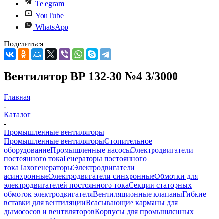
Telegram
YouTube
WhatsApp
Поделиться
Вентилятор ВР 132-30 №4 3/3000
Главная
-
Каталог
-
Промышленные вентиляторы
Промышленные вентиляторы
Отопительное
оборудование
Промышленные насосы
Электродвигатели
постоянного тока
Генераторы постоянного
тока
Тахогенераторы
Электродвигатели
асинхронные
Электродвигатели синхронные
Обмотки для
электродвигателей постоянного тока
Секции статорных
обмоток электродвигателя
Вентиляционные клапаны
Гибкие
вставки для вентиляции
Всасывающие карманы для
дымососов и вентиляторов
Корпусы для промышленных