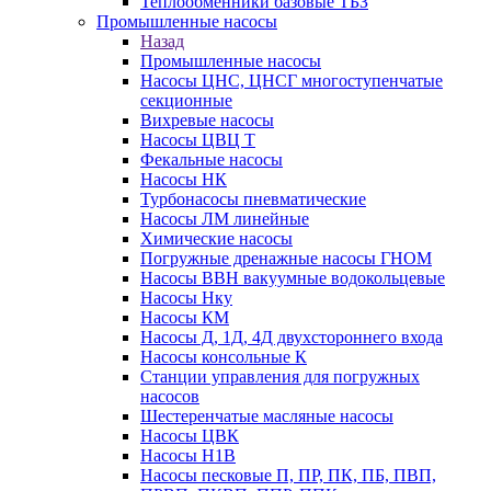
Теплообменники базовые ТБЗ
Промышленные насосы
Назад
Промышленные насосы
Насосы ЦНС, ЦНСГ многоступенчатые
секционные
Вихревые насосы
Насосы ЦВЦ Т
Фекальные насосы
Насосы НК
Турбонасосы пневматические
Насосы ЛМ линейные
Химические насосы
Погружные дренажные насосы ГНОМ
Насосы ВВН вакуумные водокольцевые
Насосы Нку
Насосы КМ
Насосы Д, 1Д, 4Д двухстороннего входа
Насосы консольные К
Станции управления для погружных
насосов
Шестеренчатые масляные насосы
Насосы ЦВК
Насосы Н1В
Насосы песковые П, ПР, ПК, ПБ, ПВП,