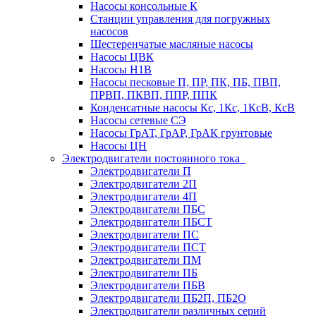
Насосы консольные К
Станции управления для погружных
насосов
Шестеренчатые масляные насосы
Насосы ЦВК
Насосы Н1В
Насосы песковые П, ПР, ПК, ПБ, ПВП,
ПРВП, ПКВП, ППР, ППК
Конденсатные насосы Кс, 1Кс, 1КсВ, КсВ
Насосы сетевые СЭ
Насосы ГрАТ, ГрАР, ГрАК грунтовые
Насосы ЦН
Электродвигатели постоянного тока
Электродвигатели П
Электродвигатели 2П
Электродвигатели 4П
Электродвигатели ПБС
Электродвигатели ПБСТ
Электродвигатели ПС
Электродвигатели ПСТ
Электродвигатели ПМ
Электродвигатели ПБ
Электродвигатели ПБВ
Электродвигатели ПБ2П, ПБ2О
Электродвигатели различных серий