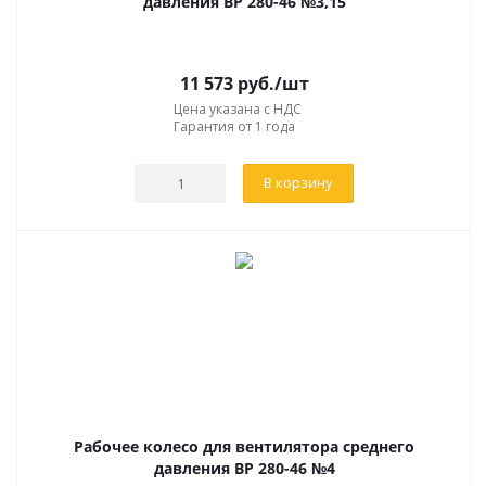
давления ВР 280-46 №3,15
КИТ
Деловые линии
Первая экспедиционная компания (ПЭК)
11 573
руб.
/шт
Экспресс-Авто
Цена указана с НДС
Гарантия от 1 года
РАТЭК
В корзину
Также осуществляем
авиаперевозки:
Авиапартнер
VST logistic
СРОК ДОСТАВКИ
Срок доставки товара зависит от региона получения,
доставка занимает разное время. Сроки доставки
уточняйте у менеджера. После отправки товара
Рабочее колесо для вентилятора среднего
менеджер скинет вам номер транспортной накладной,
давления ВР 280-46 №4
по которому можно отслеживать статус вашего