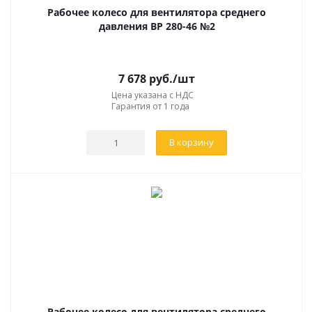
отделении банка, где у вас открыт расчётный счёт;
Рабочее колесо для вентилятора среднего
давления ВР 280-46 №2
5.
После того как счет оплачен, Вы можете либо скинуть
копию платежного поручения для ускорения отгрузки,
либо дождаться сообщения от менеджера, что ваша
7 678
руб.
/шт
оплата зачислена на наш расчётный счёт;
Цена указана с НДС
Гарантия от 1 года
6.
После поступления денежных средств менеджер
отдаст ваш заказ на производство (если продукция под
В корзину
изготовление) или будет готовить ваш заказ к отправке
(если продукции имеется в наличии на складе).
УСЛОВИЯ ДОСТАВКИ ПРОДУКЦИИ
Наша компания предлагает несколько вариантов
доставки:
транспортная компания
самовывоз со склада в г. Нижний Тагил или г.
Рабочее колесо для вентилятора среднего