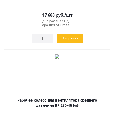
отправления через личный кабинет на сайте
транспортной компании.
17 688
руб.
/шт
Цена указана с НДС
Гарантия от 1 года
ГЕОГРАФИЯ ПОСТАВОК
В корзину
Россия
Казахстан
Белоруссия
Украина
Рабочее колесо для вентилятора среднего
давления ВР 280-46 №5