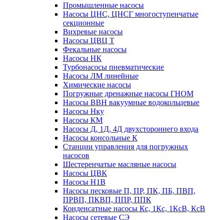
Промышленные насосы
Насосы ЦНС, ЦНСГ многоступенчатые
секционные
Вихревые насосы
Насосы ЦВЦ Т
Фекальные насосы
Насосы НК
Турбонасосы пневматические
Насосы ЛМ линейные
Химические насосы
Погружные дренажные насосы ГНОМ
Насосы ВВН вакуумные водокольцевые
Насосы Нку
Насосы КМ
Насосы Д, 1Д, 4Д двухстороннего входа
Насосы консольные К
Станции управления для погружных
насосов
Шестеренчатые масляные насосы
Насосы ЦВК
Насосы Н1В
Насосы песковые П, ПР, ПК, ПБ, ПВП,
ПРВП, ПКВП, ППР, ППК
Конденсатные насосы Кс, 1Кс, 1КсВ, КсВ
Насосы сетевые СЭ