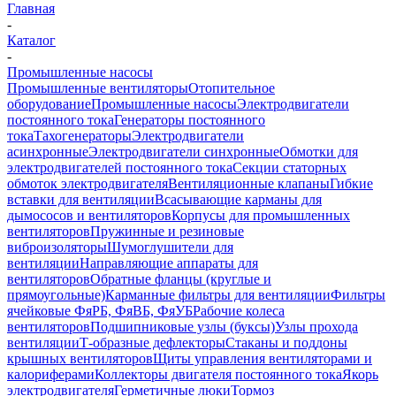
Главная
-
Каталог
-
Промышленные насосы
Промышленные вентиляторы
Отопительное
оборудование
Промышленные насосы
Электродвигатели
постоянного тока
Генераторы постоянного
тока
Тахогенераторы
Электродвигатели
асинхронные
Электродвигатели синхронные
Обмотки для
электродвигателей постоянного тока
Секции статорных
обмоток электродвигателя
Вентиляционные клапаны
Гибкие
вставки для вентиляции
Всасывающие карманы для
дымососов и вентиляторов
Корпусы для промышленных
вентиляторов
Пружинные и резиновые
виброизоляторы
Шумоглушители для
вентиляции
Направляющие аппараты для
вентиляторов
Обратные фланцы (круглые и
прямоугольные)
Карманные фильтры для вентиляции
Фильтры
ячейковые ФяРБ, ФяВБ, ФяУБ
Рабочие колеса
вентиляторов
Подшипниковые узлы (буксы)
Узлы прохода
вентиляции
Т-образные дефлекторы
Стаканы и поддоны
крышных вентиляторов
Щиты управления вентиляторами и
калориферами
Коллекторы двигателя постоянного тока
Якорь
электродвигателя
Герметичные люки
Тормоз