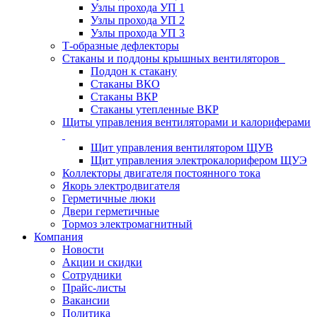
Узлы прохода УП 1
Узлы прохода УП 2
Узлы прохода УП 3
Т-образные дефлекторы
Стаканы и поддоны крышных вентиляторов
Поддон к стакану
Стаканы ВКО
Стаканы ВКР
Стаканы утепленные ВКР
Щиты управления вентиляторами и калориферами
Щит управления вентилятором ЩУВ
Щит управления электрокалорифером ЩУЭ
Коллекторы двигателя постоянного тока
Якорь электродвигателя
Герметичные люки
Двери герметичные
Тормоз электромагнитный
Компания
Новости
Акции и скидки
Сотрудники
Прайс-листы
Вакансии
Политика