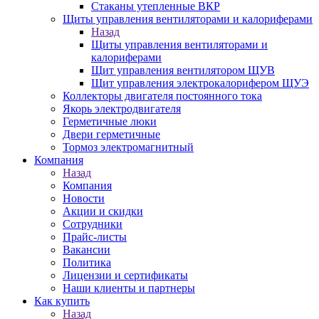
Стаканы утепленные ВКР
Щиты управления вентиляторами и калориферами
Назад
Щиты управления вентиляторами и
калориферами
Щит управления вентилятором ЩУВ
Щит управления электрокалорифером ЩУЭ
Коллекторы двигателя постоянного тока
Якорь электродвигателя
Герметичные люки
Двери герметичные
Тормоз электромагнитный
Компания
Назад
Компания
Новости
Акции и скидки
Сотрудники
Прайс-листы
Вакансии
Политика
Лицензии и сертификаты
Наши клиенты и партнеры
Как купить
Назад