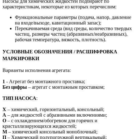
Насосы для химических жидкостей подбирают по
характеристикам, некоторые из которых перечислим:
Функциональные параметры (подача, напор, давление
на входе/выходе, кавитационный запас);
Перекачиваемая среда (вид среды, количество твердых
частиц, размеры частиц (абразивных/неабразивных),
рабочая температура, вязкость, плотность).
УСЛОВНЫЕ ОБОЗНАЧЕНИЯ / РАСШИФРОВКА
МАРКИРОВКИ
Варианты исполнения агрегата:
1
- Агрегат без монтажного проставка;
Без цифры
– агрегат с монтажным проставком;
ТИП НАСОСА
:
Х
– химический, горизонтальный, консольный;
А
– для жидкостей с абразивными включениями;
О
– с охлаждением/обогревом для горячих и
кристаллизирующихся жидкостей;
М
– химический консольный моноблочный;
П
– Химический полупогружной вертикальный;