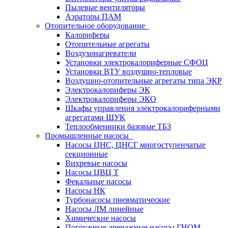
Пылевые вентиляторы
Аэраторы ПАМ
Отопительное оборудование
Калориферы
Отопительные агрегаты
Воздухонагреватели
Установки электрокалориферные СФОЦ
Установки ВТУ воздушно-тепловые
Воздушно-отопительные агрегаты типа ЭКР
Электрокалориферы ЭК
Электрокалориферы ЭКО
Шкафы управления электрокалориферными
агрегатами ШУК
Теплообменники базовые ТБЗ
Промышленные насосы
Насосы ЦНС, ЦНСГ многоступенчатые
секционные
Вихревые насосы
Насосы ЦВЦ Т
Фекальные насосы
Насосы НК
Турбонасосы пневматические
Насосы ЛМ линейные
Химические насосы
Погружные дренажные насосы ГНОМ