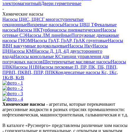
электромагнитный
Двери герметичные
-
Химические насосы
Насосы ЦНС, ЦНСГ многоступенчатые
секционные
Вихревые насосы
Насосы ЦВЦ Т
Фекальные
насосы
Насосы НК
Турбонасосы пневматические
Насосы
сетевые СЭ
Насосы ЛМ линейные
Погружные дренажные
насосы ГНОМ
Насосы ГрАТ, ГрАР, ГрАК грунтовые
Насосы
ВВН вакуумные водокольцевые
Насосы Нку
Насосы
ЦН
Насосы КМ
Насосы Д, 1Д, 4Д двухстороннего
входа
Насосы консольные К
Станции управления для
погружных насосов
Шестеренчатые масляные насосы
Насосы
ЦВК
Насосы Н1В
Насосы песковые П, ПР, ПК, ПБ, ПВП,
ПРВП, ПКВП, ППР, ППК
Конденсатные насосы Кс, 1Кс,
1КсВ, КсВ
Химические насосы
- агрегаты, которые перекачивают
агрессивные жидкости
в разных отраслях промышленности:
нефтехимическая, машиностроительная, гальваническая и т.д.
В каталоге «Русэнерго» представлены различные хим насосы
- горизонтальные и вертикальные, с открытым и закрытым