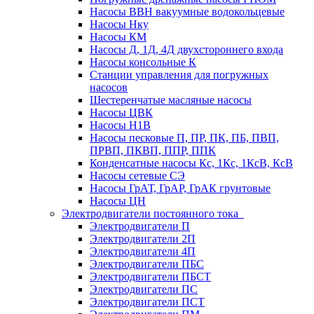
Насосы ВВН вакуумные водокольцевые
Насосы Нку
Насосы КМ
Насосы Д, 1Д, 4Д двухстороннего входа
Насосы консольные К
Станции управления для погружных
насосов
Шестеренчатые масляные насосы
Насосы ЦВК
Насосы Н1В
Насосы песковые П, ПР, ПК, ПБ, ПВП,
ПРВП, ПКВП, ППР, ППК
Конденсатные насосы Кс, 1Кс, 1КсВ, КсВ
Насосы сетевые СЭ
Насосы ГрАТ, ГрАР, ГрАК грунтовые
Насосы ЦН
Электродвигатели постоянного тока
Электродвигатели П
Электродвигатели 2П
Электродвигатели 4П
Электродвигатели ПБС
Электродвигатели ПБСТ
Электродвигатели ПС
Электродвигатели ПСТ