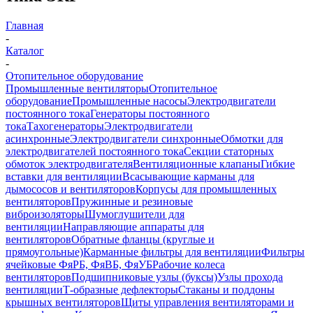
Главная
-
Каталог
-
Отопительное оборудование
Промышленные вентиляторы
Отопительное
оборудование
Промышленные насосы
Электродвигатели
постоянного тока
Генераторы постоянного
тока
Тахогенераторы
Электродвигатели
асинхронные
Электродвигатели синхронные
Обмотки для
электродвигателей постоянного тока
Секции статорных
обмоток электродвигателя
Вентиляционные клапаны
Гибкие
вставки для вентиляции
Всасывающие карманы для
дымососов и вентиляторов
Корпусы для промышленных
вентиляторов
Пружинные и резиновые
виброизоляторы
Шумоглушители для
вентиляции
Направляющие аппараты для
вентиляторов
Обратные фланцы (круглые и
прямоугольные)
Карманные фильтры для вентиляции
Фильтры
ячейковые ФяРБ, ФяВБ, ФяУБ
Рабочие колеса
вентиляторов
Подшипниковые узлы (буксы)
Узлы прохода
вентиляции
Т-образные дефлекторы
Стаканы и поддоны
крышных вентиляторов
Щиты управления вентиляторами и