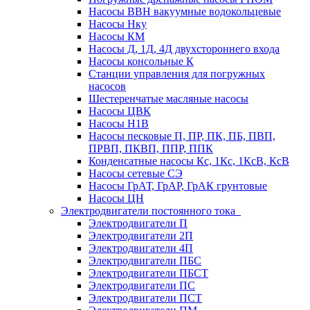
Насосы ВВН вакуумные водокольцевые
Насосы Нку
Насосы КМ
Насосы Д, 1Д, 4Д двухстороннего входа
Насосы консольные К
Станции управления для погружных
насосов
Шестеренчатые масляные насосы
Насосы ЦВК
Насосы Н1В
Насосы песковые П, ПР, ПК, ПБ, ПВП,
ПРВП, ПКВП, ППР, ППК
Конденсатные насосы Кс, 1Кс, 1КсВ, КсВ
Насосы сетевые СЭ
Насосы ГрАТ, ГрАР, ГрАК грунтовые
Насосы ЦН
Электродвигатели постоянного тока
Электродвигатели П
Электродвигатели 2П
Электродвигатели 4П
Электродвигатели ПБС
Электродвигатели ПБСТ
Электродвигатели ПС
Электродвигатели ПСТ