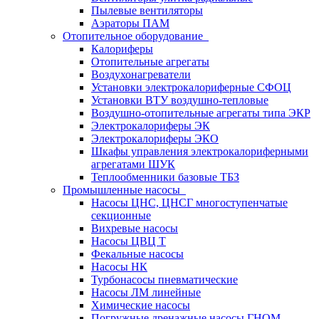
Пылевые вентиляторы
Аэраторы ПАМ
Отопительное оборудование
Калориферы
Отопительные агрегаты
Воздухонагреватели
Установки электрокалориферные СФОЦ
Установки ВТУ воздушно-тепловые
Воздушно-отопительные агрегаты типа ЭКР
Электрокалориферы ЭК
Электрокалориферы ЭКО
Шкафы управления электрокалориферными
агрегатами ШУК
Теплообменники базовые ТБЗ
Промышленные насосы
Насосы ЦНС, ЦНСГ многоступенчатые
секционные
Вихревые насосы
Насосы ЦВЦ Т
Фекальные насосы
Насосы НК
Турбонасосы пневматические
Насосы ЛМ линейные
Химические насосы
Погружные дренажные насосы ГНОМ