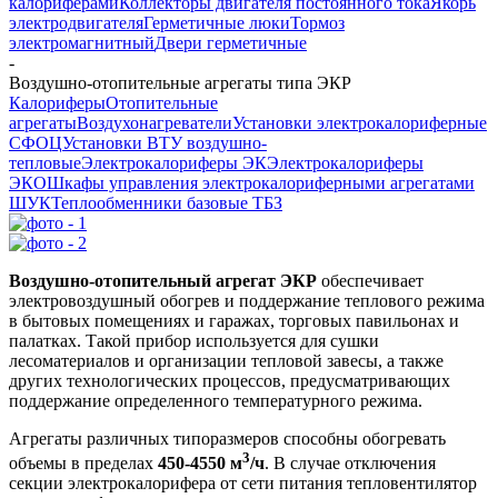
калориферами
Коллекторы двигателя постоянного тока
Якорь
электродвигателя
Герметичные люки
Тормоз
электромагнитный
Двери герметичные
-
Воздушно-отопительные агрегаты типа ЭКР
Калориферы
Отопительные
агрегаты
Воздухонагреватели
Установки электрокалориферные
СФОЦ
Установки ВТУ воздушно-
тепловые
Электрокалориферы ЭК
Электрокалориферы
ЭКО
Шкафы управления электрокалориферными агрегатами
ШУК
Теплообменники базовые ТБЗ
Воздушно-отопительный агрегат ЭКР
обеспечивает
электровоздушный обогрев и поддержание теплового режима
в бытовых помещениях и гаражах, торговых павильонах и
палатках. Такой прибор используется для сушки
лесоматериалов и организации тепловой завесы, а также
других технологических процессов, предусматривающих
поддержание определенного температурного режима.
Агрегаты различных типоразмеров способны обогревать
3
объемы в пределах
450-4550 м
/ч
. В случае отключения
секции электрокалорифера от сети питания тепловентилятор