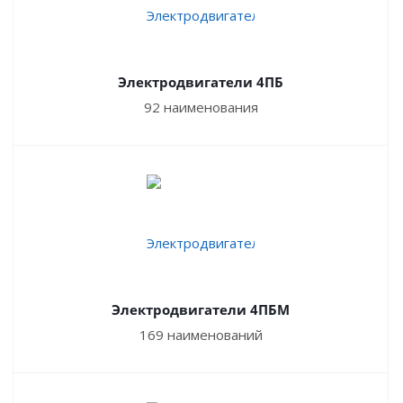
4ПБМ
— закрытого исполнения, степень защиты IP44S
по ГОСТ 17494-87, способ охлаждения IС0041 по ГОСТ
20459-87.
Электродвигатели 4ПБ
Применена изоляция класса нагревостойкости Н по
ГОСТ 8865 — 87.
92 наименования
4ПНМ, 4ПБМ
— изготавливаются с датчиком тепловой
защиты, возможна установка тахогенератора.
КОНСТРУКТИВНОЕ ИСПОЛНЕНИЕ ПО СПОСОБУ
МОНТАЖА
4ПНМ
– IM1041, IM2041, IM3041 по ГОСТ 2479-79 – на
лапах, на лапах с фланцем, без лап с фланцем, с одним
Электродвигатели 4ПБМ
цилиндрическим концом вала, горизонтального и
169 наименований
вертикального положения вала;
4ПБМ
– IM1081, IM2081, IM3081 по ГОСТ 2479-79 – на
лапах, на лапах с фланцем, без лап с фланцем, с одним