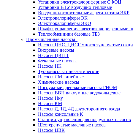
Установки электрокалориферные СФОЦ
Установки ВТУ воздушно-тепловые
Воздушно-отопительные агрегаты типа ЭКР
Электрокалориферы ЭК
Электрокалориферы ЭКО
Шкафы управления электрокалориферными 
Теплообменники базовые ТБЗ
Промышленные насосы
Насосы ЦНС, ЦНСГ многоступенчатые секц
Вихревые насосы
Насосы ЦВЦ Т
Фекальные насосы
Насосы НК
Турбонасосы пневматические
Насосы ЛМ линейные
Химические насосы
Погружные дренажные насосы ГНОМ
Насосы ВВН вакуумные водокольцевые
Насосы Нку
Насосы КМ
Насосы Д, 1Д, 4Д двухстороннего входа
Насосы консольные К
Станции управления для погружных насосов
Шестеренчатые масляные насосы
Насосы ЦВК