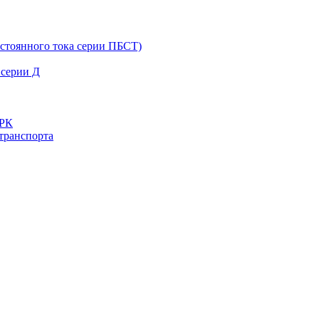
остоянного тока серии ПБСТ)
 серии Д
ДРК
транспорта