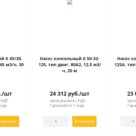
одернизация;
тробежный насос;
ие обточки рабочего колеса;
ный диаметр рабочего колеса,
ый диаметр,
"м"
- увеличенный.
й К 45/30,
Насос консольный К 50-32-
Насос к
45 м3/ч, 30
125, тип двиг. 80А2, 12,5 м3/
125А, тип
ч, 20 м
.
/шт
24 312
руб.
/шт
23 
с НДС
Цена указана с НДС
Цена
года
Гарантия от 1 года
Гара
 корзину
В корзину