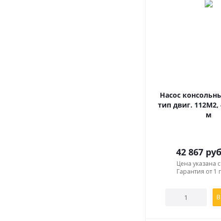
Без цифры, 1, 2
- м
К
- консольный, цен
3
8
- подача, м
/ч;
18
- напор, м;
а, б, в, м
- обозначен
без буквы
- номиналь
"а, б, в"
- уменьшенн
Насос консольны
тип двиг. 112М2, 
м
42 867
руб
Цена указана 
Гарантия от 1 
В