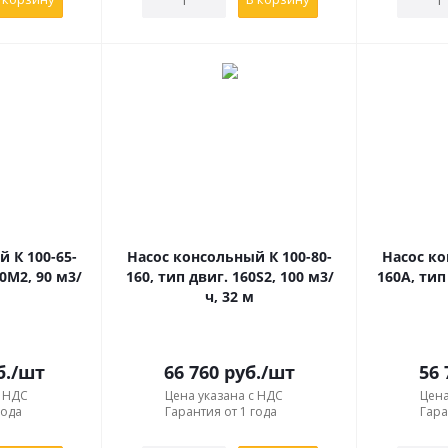
 К 100-65-
Насос консольный К 100-80-
Насос ко
00М2, 90 м3/
160, тип двиг. 160S2, 100 м3/
160A, тип
ч, 32 м
б.
/шт
66 760
руб.
/шт
56 
с НДС
Цена указана с НДС
Цена
года
Гарантия от 1 года
Гара