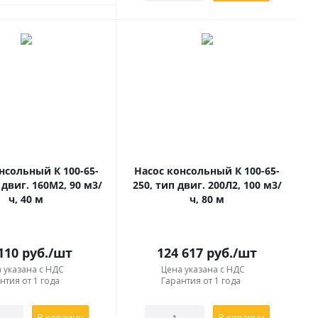
нсольный К 100-65-
Насос консольный К 100-65-
 двиг. 160М2, 90 м3/
250, тип двиг. 200Л2, 100 м3/
ч, 40 м
ч, 80 м
110
руб.
/шт
124 617
руб.
/шт
 указана с НДС
Цена указана с НДС
нтия от 1 года
Гарантия от 1 года
В корзину
В корзину