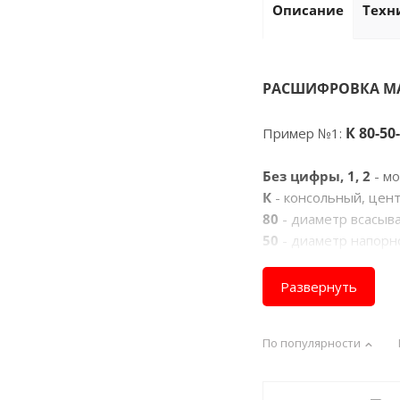
Описание
Техн
РАСШИФРОВКА М
К 80-50
Пример №1:
Без цифры, 1, 2
- м
К
- консольный, цен
80
- диаметр всасыва
50
- диаметр напорно
200
- номинальный д
а, б, в, м
- обозначен
Развернуть
без буквы
- номиналь
"а, б, в"
- уменьшенн
По популярности
УХЛ4
- климатическо
1К 8-18
Пример №2: