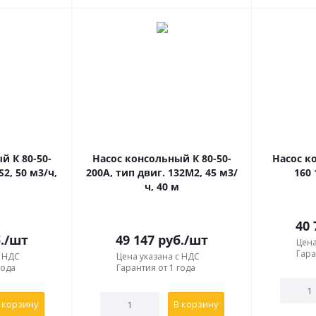
й К 80-50-
Насос консольный К 80-50-
Насос к
S2, 50 м3/ч,
200A, тип двиг. 132М2, 45 м3/
160 
ч, 40 м
40 
.
/шт
49 147
руб.
/шт
Цена
Гара
с НДС
Цена указана с НДС
года
Гарантия от 1 года
 корзину
В корзину