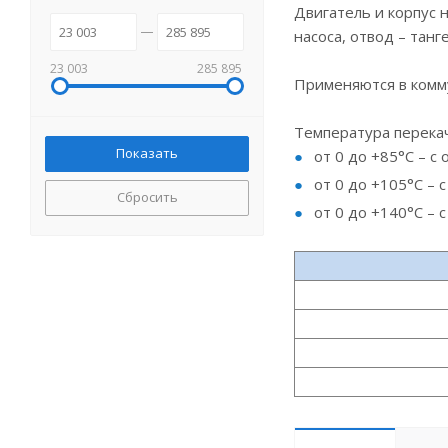
Двигатель и корпус 
насоса, отвод – танг
23 003
285 895
Применяются в комм
Температура перекач
от 0 до +85°С – с
от 0 до +105°С – 
Сбросить
от 0 до +140°С – 