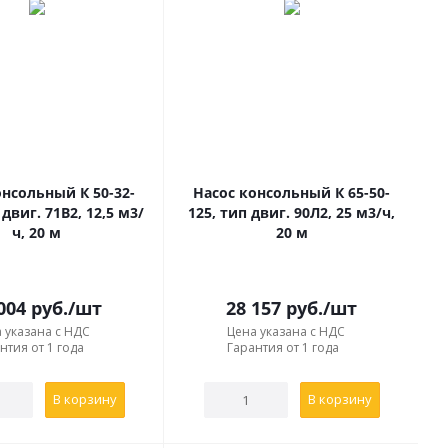
онсольный К 50-32-
Насос консольный К 65-50-
 двиг. 71В2, 12,5 м3/
125, тип двиг. 90Л2, 25 м3/ч,
ч, 20 м
20 м
004
руб.
/шт
28 157
руб.
/шт
 указана с НДС
Цена указана с НДС
нтия от 1 года
Гарантия от 1 года
В корзину
В корзину