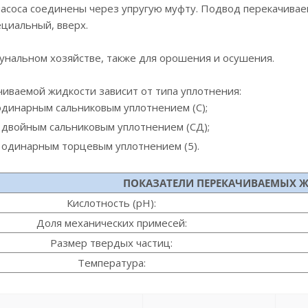
насоса соединены через упругую муфту. Подвод перекачива
ециальный, вверх.
унальном хозяйстве, также для орошения и осушения.
иваемой жидкости зависит от типа уплотнения:
 одинарным сальниковым уплотнением (С);
с двойным сальниковым уплотнением (СД);
с одинарным торцевым уплотнением (5).
ПОКАЗАТЕЛИ ПЕРЕКАЧИВАЕМЫХ 
Кислотность (pH):
Доля механических примесей:
Размер твердых частиц:
Температура: