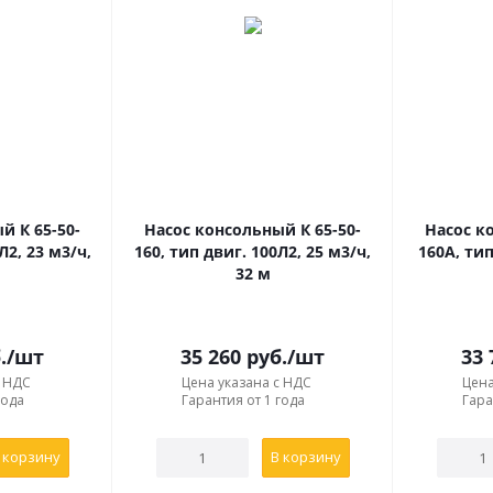
й К 65-50-
Насос консольный К 65-50-
Насос к
Л2, 23 м3/ч,
160, тип двиг. 100Л2, 25 м3/ч,
160A, тип
32 м
.
/шт
35 260
руб.
/шт
33 
с НДС
Цена указана с НДС
Цена
года
Гарантия от 1 года
Гара
 корзину
В корзину