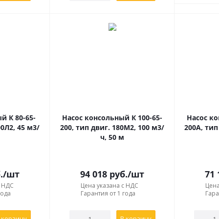
й К 80-65-
Насос консольный К 100-65-
Насос ко
00Л2, 45 м3/
200, тип двиг. 180М2, 100 м3/
200А, тип
ч, 50 м
.
/шт
94 018
руб.
/шт
71 
с НДС
Цена указана с НДС
Цена
года
Гарантия от 1 года
Гара
 корзину
В корзину