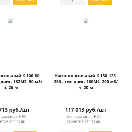
нсольный К 100-80-
Насос консольный К 150-125-
 двиг. 132М2, 90 м3/
250 , тип двиг. 160М4, 200 м3/
ч, 26 м
ч, 20 м
713
руб.
/шт
117 013
руб.
/шт
 указана с НДС
Цена указана с НДС
нтия от 1 года
Гарантия от 1 года