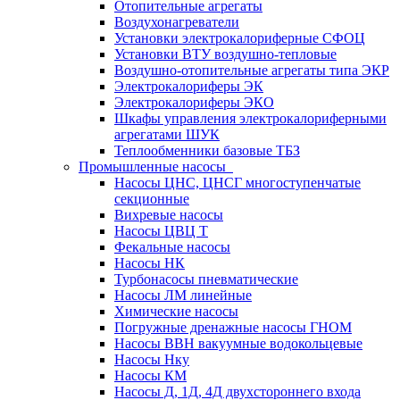
Отопительные агрегаты
Воздухонагреватели
Установки электрокалориферные СФОЦ
Установки ВТУ воздушно-тепловые
Воздушно-отопительные агрегаты типа ЭКР
Электрокалориферы ЭК
Электрокалориферы ЭКО
Шкафы управления электрокалориферными
агрегатами ШУК
Теплообменники базовые ТБЗ
Промышленные насосы
Насосы ЦНС, ЦНСГ многоступенчатые
секционные
Вихревые насосы
Насосы ЦВЦ Т
Фекальные насосы
Насосы НК
Турбонасосы пневматические
Насосы ЛМ линейные
Химические насосы
Погружные дренажные насосы ГНОМ
Насосы ВВН вакуумные водокольцевые
Насосы Нку
Насосы КМ
Насосы Д, 1Д, 4Д двухстороннего входа