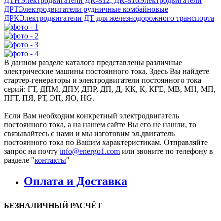
ДТН
Электродвигатели ДК-812, ДК-816
Электродвигатели
ДРТ
Электродвигатели рудничные комбайновые
ДРК
Электродвигатели ДТ для железнодорожного транспорта
В данном разделе каталога представлены различные
электрические машины постоянного тока. Здесь Вы найдете
стартер-генераторы и электродвигатели постоянного тока
серий: ГТ, ДПМ, ДПУ, ДПР, ДП, Д, КК, К, КГЕ, МВ, МН, МП,
ПГТ, ПЯ, РТ, ЭП, ЯО, HG.
Если Вам необходим конкретный электродвигатель
постоянного тока, а на нашем сайте Вы его не нашли, то
связывайтесь с нами и мы изготовим эл.двигатель
постоянного тока по Вашим характеристикам. Отправляйте
запрос на почту
info@energo1.com
или звоните по телефону в
разделе "
контакты
"
Оплата и Доставка
БЕЗНАЛИЧНЫЙ РАСЧЁТ