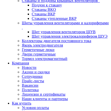
Стаканы и поддоны крышных вентиляторов
Поддон к стакану
Стаканы ВКО
Стаканы ВКР
Стаканы утепленные ВКР
Щиты управления вентиляторами и калориферами
Щит управления вентилятором ЩУВ
Щит управления электрокалорифером ЩУЭ
Коллекторы двигателя постоянного тока
Якорь электродвигателя
Герметичные люки
Двери герметичные
Тормоз электромагнитный
Компания
Новости
Акции и скидки
Сотрудники
Прайс-листы
Вакансии
Политика
Лицензии и сертификаты
Наши клиенты и партнеры
Как купить
Условия оплаты