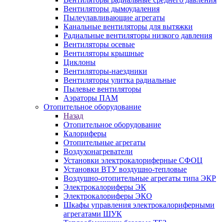
Вентиляторы дымоудаления
Пылеулавливающие агрегаты
Канальные вентиляторы для вытяжки
Радиальные вентиляторы низкого давления
Вентиляторы осевые
Вентиляторы крышные
Циклоны
Вентиляторы-наездники
Вентиляторы улитка радиальные
Пылевые вентиляторы
Аэраторы ПАМ
Отопительное оборудование
Назад
Отопительное оборудование
Калориферы
Отопительные агрегаты
Воздухонагреватели
Установки электрокалориферные СФОЦ
Установки ВТУ воздушно-тепловые
Воздушно-отопительные агрегаты типа ЭКР
Электрокалориферы ЭК
Электрокалориферы ЭКО
Шкафы управления электрокалориферными
агрегатами ШУК