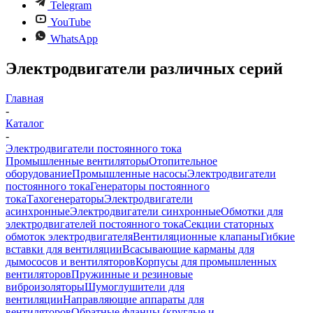
Telegram
YouTube
WhatsApp
Электродвигатели различных серий
Главная
-
Каталог
-
Электродвигатели постоянного тока
Промышленные вентиляторы
Отопительное
оборудование
Промышленные насосы
Электродвигатели
постоянного тока
Генераторы постоянного
тока
Тахогенераторы
Электродвигатели
асинхронные
Электродвигатели синхронные
Обмотки для
электродвигателей постоянного тока
Секции статорных
обмоток электродвигателя
Вентиляционные клапаны
Гибкие
вставки для вентиляции
Всасывающие карманы для
дымососов и вентиляторов
Корпусы для промышленных
вентиляторов
Пружинные и резиновые
виброизоляторы
Шумоглушители для
вентиляции
Направляющие аппараты для
вентиляторов
Обратные фланцы (круглые и