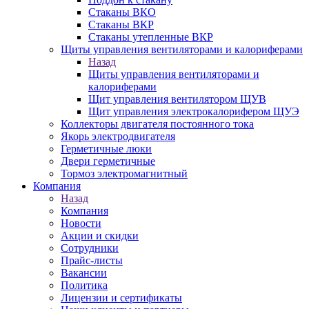
Стаканы ВКО
Стаканы ВКР
Стаканы утепленные ВКР
Щиты управления вентиляторами и калориферами
Назад
Щиты управления вентиляторами и
калориферами
Щит управления вентилятором ЩУВ
Щит управления электрокалорифером ЩУЭ
Коллекторы двигателя постоянного тока
Якорь электродвигателя
Герметичные люки
Двери герметичные
Тормоз электромагнитный
Компания
Назад
Компания
Новости
Акции и скидки
Сотрудники
Прайс-листы
Вакансии
Политика
Лицензии и сертификаты