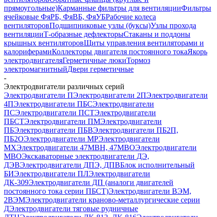
прямоугольные)
Карманные фильтры для вентиляции
Фильтры
ячейковые ФяРБ, ФяВБ, ФяУБ
Рабочие колеса
вентиляторов
Подшипниковые узлы (буксы)
Узлы прохода
вентиляции
Т-образные дефлекторы
Стаканы и поддоны
крышных вентиляторов
Щиты управления вентиляторами и
калориферами
Коллекторы двигателя постоянного тока
Якорь
электродвигателя
Герметичные люки
Тормоз
электромагнитный
Двери герметичные
-
Электродвигатели различных серий
Электродвигатели П
Электродвигатели 2П
Электродвигатели
4П
Электродвигатели ПБС
Электродвигатели
ПС
Электродвигатели ПСТ
Электродвигатели
ПБСТ
Электродвигатели ПМ
Электродвигатели
ПБ
Электродвигатели ПБВ
Электродвигатели ПБ2П,
ПБ2О
Электродвигатели МР
Электродвигатели
MX
Электродвигатели 47MBH, 47МВО
Электродвигатели
MBO
Экскаваторные электродвигатели ДЭ,
ДЭВ
Электродвигатели ДПЭ, ДПВ
Блок исполнительный
БИ
Электродвигатели ПЛ
Электродвигатели
ДК-309
Электродвигатели ДП (аналоги двигателей
постоянного тока серии ПБСТ)
Электродвигатели ВЭМ,
2ВЭМ
Электродвигатели краново-металлургические серии
Д
Электродвигатели тяговые рудничные