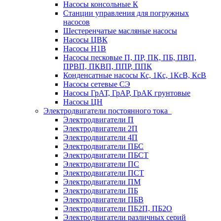
Насосы консольные К
Станции управления для погружных
насосов
Шестеренчатые масляные насосы
Насосы ЦВК
Насосы Н1В
Насосы песковые П, ПР, ПК, ПБ, ПВП,
ПРВП, ПКВП, ППР, ППК
Конденсатные насосы Кс, 1Кс, 1КсВ, КсВ
Насосы сетевые СЭ
Насосы ГрАТ, ГрАР, ГрАК грунтовые
Насосы ЦН
Электродвигатели постоянного тока
Электродвигатели П
Электродвигатели 2П
Электродвигатели 4П
Электродвигатели ПБС
Электродвигатели ПБСТ
Электродвигатели ПС
Электродвигатели ПСТ
Электродвигатели ПМ
Электродвигатели ПБ
Электродвигатели ПБВ
Электродвигатели ПБ2П, ПБ2О
Электродвигатели различных серий