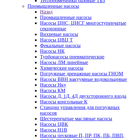
Теплообменники базовые ТБЗ
Промышленные насосы
Назад
Промышленные насосы
Насосы ЦНС, ЦНСГ многоступенчатые
секционные
Вихревые насосы
Насосы ЦВЦ Т
Фекальные насосы
Насосы НК
Турбонасосы пневматические
Насосы ЛМ линейные
Химические насосы
Погружные дренажные насосы ГНОМ
Насосы ВВН вакуумные водокольцевые
Насосы Нку
Насосы КМ
Насосы Д, 1Д, 4Д двухстороннего входа
Насосы консольные К
Станции управления для погружных
насосов
Шестеренчатые масляные насосы
Насосы ЦВК
Насосы Н1В
Насосы песковые П, ПР, ПК, ПБ, ПВП,