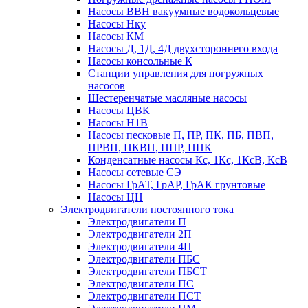
Насосы ВВН вакуумные водокольцевые
Насосы Нку
Насосы КМ
Насосы Д, 1Д, 4Д двухстороннего входа
Насосы консольные К
Станции управления для погружных
насосов
Шестеренчатые масляные насосы
Насосы ЦВК
Насосы Н1В
Насосы песковые П, ПР, ПК, ПБ, ПВП,
ПРВП, ПКВП, ППР, ППК
Конденсатные насосы Кс, 1Кс, 1КсВ, КсВ
Насосы сетевые СЭ
Насосы ГрАТ, ГрАР, ГрАК грунтовые
Насосы ЦН
Электродвигатели постоянного тока
Электродвигатели П
Электродвигатели 2П
Электродвигатели 4П
Электродвигатели ПБС
Электродвигатели ПБСТ
Электродвигатели ПС
Электродвигатели ПСТ