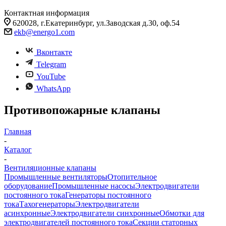
Контактная информация
620028, г.Екатеринбург, ул.Заводская д.30, оф.54
ekb@energo1.com
Вконтакте
Telegram
YouTube
WhatsApp
Противопожарные клапаны
Главная
-
Каталог
-
Вентиляционные клапаны
Промышленные вентиляторы
Отопительное
оборудование
Промышленные насосы
Электродвигатели
постоянного тока
Генераторы постоянного
тока
Тахогенераторы
Электродвигатели
асинхронные
Электродвигатели синхронные
Обмотки для
электродвигателей постоянного тока
Секции статорных