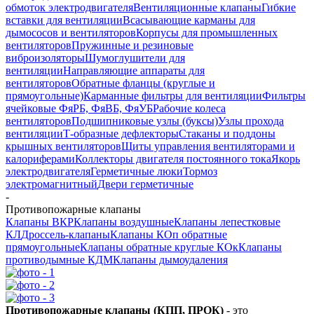
обмоток электродвигателя
Вентиляционные клапаны
Гибкие
вставки для вентиляции
Всасывающие карманы для
дымососов и вентиляторов
Корпусы для промышленных
вентиляторов
Пружинные и резиновые
виброизоляторы
Шумоглушители для
вентиляции
Направляющие аппараты для
вентиляторов
Обратные фланцы (круглые и
прямоугольные)
Карманные фильтры для вентиляции
Фильтры
ячейковые ФяРБ, ФяВБ, ФяУБ
Рабочие колеса
вентиляторов
Подшипниковые узлы (буксы)
Узлы прохода
вентиляции
Т-образные дефлекторы
Стаканы и поддоны
крышных вентиляторов
Щиты управления вентиляторами и
калориферами
Коллекторы двигателя постоянного тока
Якорь
электродвигателя
Герметичные люки
Тормоз
электромагнитный
Двери герметичные
-
Противопожарные клапаны
Клапаны ВКР
Клапаны воздушные
Клапаны лепестковые
КЛ
Дроссель-клапаны
Клапаны КОп обратные
прямоугольные
Клапаны обратные круглые КОк
Клапаны
противодымные КДМ
Клапаны дымоудаления
Противопожарные клапаны (КПП, ПРОК)
- это