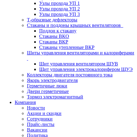
Узлы прохода УП 1
Узлы прохода УП 2
Узлы прохода УП 3
Т-образные дефлекторы
Стаканы и поддоны крышных вентиляторов
Поддон к стакану
Стаканы ВКО
Стаканы ВКР
Стаканы утепленные ВКР
Щиты управления вентиляторами и калориферами
Щит управления вентилятором ЩУВ
Щит управления электрокалорифером ЩУЭ
Коллекторы двигателя постоянного тока
Якорь электродвигателя
Герметичные люки
Двери герметичные
Тормоз электромагнитный
Компания
Новости
Акции и скидки
Сотрудники
Прайс-листы
Вакансии
Политика