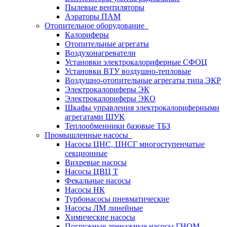
Пылевые вентиляторы
Аэраторы ПАМ
Отопительное оборудование
Калориферы
Отопительные агрегаты
Воздухонагреватели
Установки электрокалориферные СФОЦ
Установки ВТУ воздушно-тепловые
Воздушно-отопительные агрегаты типа ЭКР
Электрокалориферы ЭК
Электрокалориферы ЭКО
Шкафы управления электрокалориферными
агрегатами ШУК
Теплообменники базовые ТБЗ
Промышленные насосы
Насосы ЦНС, ЦНСГ многоступенчатые
секционные
Вихревые насосы
Насосы ЦВЦ Т
Фекальные насосы
Насосы НК
Турбонасосы пневматические
Насосы ЛМ линейные
Химические насосы
Погружные дренажные насосы ГНОМ