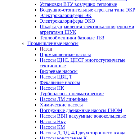
Установки ВТУ воздушно-тепловые
Воздушно-отопительные агрегаты типа ЭКР
Электрокалориферы ЭК
Электрокалориферы ЭКО
Шкафы управления электрокалориферными
агрегатами ШУК
Теплообменники базовые ТБЗ
Промышленные насосы
Назад
Промышленные насосы
Насосы ЦНС, ЦНСГ многоступенчатые
секционные
Вихревые насосы
Насосы ЦВЦ Т
Фекальные насосы
Насосы НК
Турбонасосы пневматические
Насосы ЛМ линейные
Химические насосы
Погружные дренажные насосы ГНОМ
Насосы ВВН вакуумные водокольцевые
Насосы Нку
Насосы КМ
Насосы Д, 1Д, 4Д двухстороннего входа
Насосы консольные К