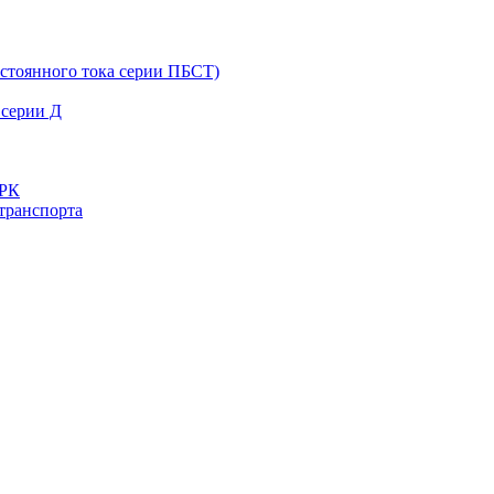
остоянного тока серии ПБСТ)
 серии Д
ДРК
транспорта