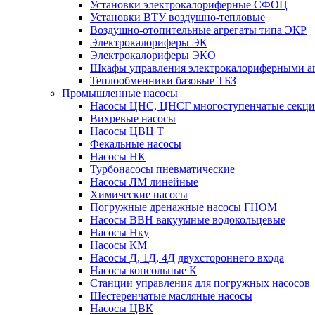
Установки электрокалориферные СФОЦ
Установки ВТУ воздушно-тепловые
Воздушно-отопительные агрегаты типа ЭКР
Электрокалориферы ЭК
Электрокалориферы ЭКО
Шкафы управления электрокалориферными 
Теплообменники базовые ТБЗ
Промышленные насосы
Насосы ЦНС, ЦНСГ многоступенчатые секц
Вихревые насосы
Насосы ЦВЦ Т
Фекальные насосы
Насосы НК
Турбонасосы пневматические
Насосы ЛМ линейные
Химические насосы
Погружные дренажные насосы ГНОМ
Насосы ВВН вакуумные водокольцевые
Насосы Нку
Насосы КМ
Насосы Д, 1Д, 4Д двухстороннего входа
Насосы консольные К
Станции управления для погружных насосов
Шестеренчатые масляные насосы
Насосы ЦВК