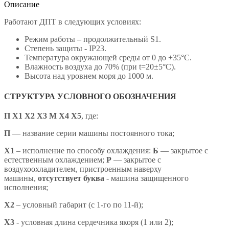
Описание
Работают ДПТ в следующих условиях:
Режим работы – продолжительный S1.
Степень защиты - IP23.
Температура окружающей среды от 0 до +35°С.
Влажность воздуха до 70% (при t=20±5°С).
Высота над уровнем моря до 1000 м.
СТРУКТУРА УСЛОВНОГО ОБОЗНАЧЕНИЯ
П Х1 Х2 Х3 М Х4 X5
,
где:
П
— название серии машины постоянного тока;
X1
– исполнение по способу охлаждения:
Б
— закрытое с
естественным охлаждением;
Р
— закрытое с
воздухоохладителем, пристроенным наверху
машины,
отсутствует буква
- машина защищенного
исполнения;
X2
– условный габарит (с 1-го по 11-й);
X3
- условная длина сердечника якоря (1 или 2);