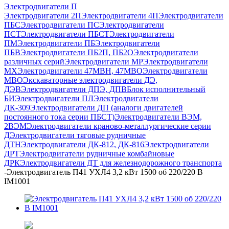
Электродвигатели П
Электродвигатели 2П
Электродвигатели 4П
Электродвигатели
ПБС
Электродвигатели ПС
Электродвигатели
ПСТ
Электродвигатели ПБСТ
Электродвигатели
ПМ
Электродвигатели ПБ
Электродвигатели
ПБВ
Электродвигатели ПБ2П, ПБ2О
Электродвигатели
различных серий
Электродвигатели МР
Электродвигатели
MX
Электродвигатели 47MBH, 47МВО
Электродвигатели
MBO
Экскаваторные электродвигатели ДЭ,
ДЭВ
Электродвигатели ДПЭ, ДПВ
Блок исполнительный
БИ
Электродвигатели ПЛ
Электродвигатели
ДК-309
Электродвигатели ДП (аналоги двигателей
постоянного тока серии ПБСТ)
Электродвигатели ВЭМ,
2ВЭМ
Электродвигатели краново-металлургические серии
Д
Электродвигатели тяговые рудничные
ДТН
Электродвигатели ДК-812, ДК-816
Электродвигатели
ДРТ
Электродвигатели рудничные комбайновые
ДРК
Электродвигатели ДТ для железнодорожного транспорта
-
Электродвигатель П41 УХЛ4 3,2 кВт 1500 об 220/220 В
IM1001