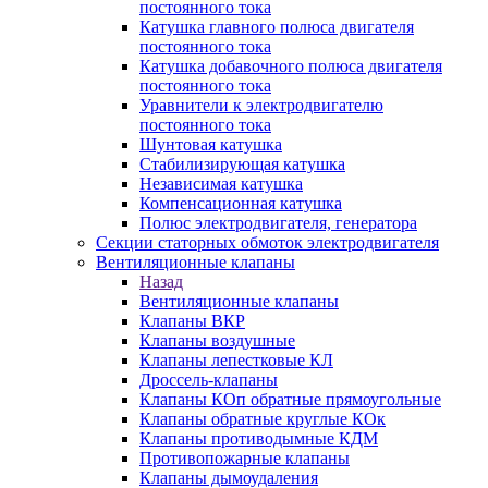
постоянного тока
Катушка главного полюса двигателя
постоянного тока
Катушка добавочного полюса двигателя
постоянного тока
Уравнители к электродвигателю
постоянного тока
Шунтовая катушка
Стабилизирующая катушка
Независимая катушка
Компенсационная катушка
Полюс электродвигателя, генератора
Секции статорных обмоток электродвигателя
Вентиляционные клапаны
Назад
Вентиляционные клапаны
Клапаны ВКР
Клапаны воздушные
Клапаны лепестковые КЛ
Дроссель-клапаны
Клапаны КОп обратные прямоугольные
Клапаны обратные круглые КОк
Клапаны противодымные КДМ
Противопожарные клапаны
Клапаны дымоудаления