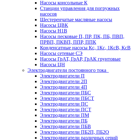
Насосы консольные К
Станции управления для погружных
насосов
Шестеренчатые масляные насосы
Насосы ЦВК
Насосы Н1В
Насосы песковые П, ПР, ПК, ПБ, ПВП,
ПРВП, ПКВП, ППР, ППК
Конденсатные насосы Кс, 1Кс, 1КсВ, КсВ
Насосы сетевые СЭ
Насосы ГрАТ, ГрАР, ГрАК грунтовые
Насосы ЦН
Электродвигатели постоянного тока
Электродвигатели П
Электродвигатели 2П
Электродвигатели 4П
Электродвигатели ПБС
Электродвигатели ПБСТ
Электродвигатели ПС
Электродвигатели ПСТ
Электродвигатели ПМ
Электродвигатели ПБ
Электродвигатели ПБВ
Электродвигатели ПБ2П, ПБ2О
Электродвигатели различных серий