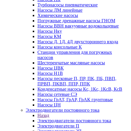
Турбонасосы пневматические
Насосы ЛМ линейные
Химические насосы
Погружные дренажные насосы ГНОМ
Насосы ВВН вакуумные водокольцевые
Насосы Нку
Насосы КМ
Насосы Д, 1Д, 4Д двухстороннего входа
Насосы консольные К
Станции управления для погружных
насосов
Шестеренчатые масляные насосы
Насосы ЦВК
Насосы Н1В
Насосы песковые П, ПР, ПК, ПБ, ПВП,
ПРВП, ПКВП, ППР, ППК
Конденсатные насосы Кс, 1Кс, 1КсВ, КсВ
Насосы сетевые СЭ
Насосы ГрАТ, ГрАР, ГрАК грунтовые
Насосы ЦН
Электродвигатели постоянного тока
Назад
Электродвигатели постоянного тока
Электродвигатели П