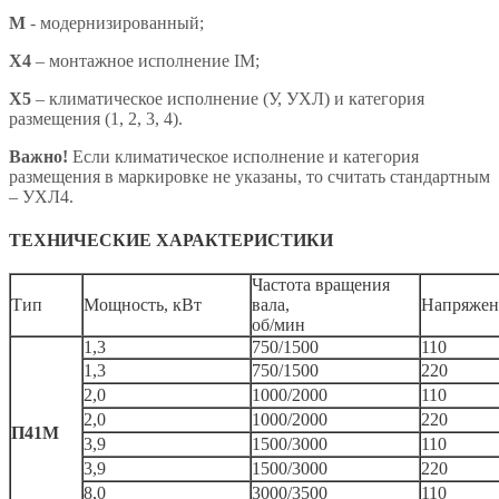
М
- модернизированный;
Х4
– монтажное исполнение IM;
X5
– климатическое исполнение (У, УХЛ) и категория
размещения (1, 2, 3, 4).
Важно!
Если климатическое исполнение и категория
размещения в маркировке не указаны, то считать стандартным
– УХЛ4.
ТЕХНИЧЕСКИЕ ХАРАКТЕРИСТИКИ
Частота вращения
Тип
Мощность, кВт
вала,
Напряжен
об/мин
1,3
750/1500
110
1,3
750/1500
220
2,0
1000/2000
110
2,0
1000/2000
220
П41М
3,9
1500/3000
110
3,9
1500/3000
220
8,0
3000/3500
110