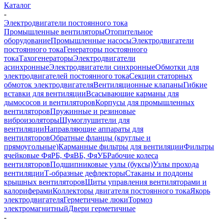
Каталог
-
Электродвигатели постоянного тока
Промышленные вентиляторы
Отопительное
оборудование
Промышленные насосы
Электродвигатели
постоянного тока
Генераторы постоянного
тока
Тахогенераторы
Электродвигатели
асинхронные
Электродвигатели синхронные
Обмотки для
электродвигателей постоянного тока
Секции статорных
обмоток электродвигателя
Вентиляционные клапаны
Гибкие
вставки для вентиляции
Всасывающие карманы для
дымососов и вентиляторов
Корпусы для промышленных
вентиляторов
Пружинные и резиновые
виброизоляторы
Шумоглушители для
вентиляции
Направляющие аппараты для
вентиляторов
Обратные фланцы (круглые и
прямоугольные)
Карманные фильтры для вентиляции
Фильтры
ячейковые ФяРБ, ФяВБ, ФяУБ
Рабочие колеса
вентиляторов
Подшипниковые узлы (буксы)
Узлы прохода
вентиляции
Т-образные дефлекторы
Стаканы и поддоны
крышных вентиляторов
Щиты управления вентиляторами и
калориферами
Коллекторы двигателя постоянного тока
Якорь
электродвигателя
Герметичные люки
Тормоз
электромагнитный
Двери герметичные
-