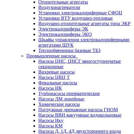
Отопительные агрегаты
Воздухонагреватели
Установки электрокалориферные СФОЦ
Установки ВТУ воздушно-тепловые
Воздушно-отопительные агрегаты типа ЭКР
Электрокалориферы ЭК
Электрокалориферы ЭКО
Шкафы управления электрокалориферными
агрегатами ШУК
Теплообменники базовые ТБЗ
Промышленные насосы
Насосы ЦНС, ЦНСГ многоступенчатые
секционные
Вихревые насосы
Насосы ЦВЦ Т
Фекальные насосы
Насосы НК
Турбонасосы пневматические
Насосы ЛМ линейные
Химические насосы
Погружные дренажные насосы ГНОМ
Насосы ВВН вакуумные водокольцевые
Насосы Нку
Насосы КМ
Насосы Д, 1Д, 4Д двухстороннего входа