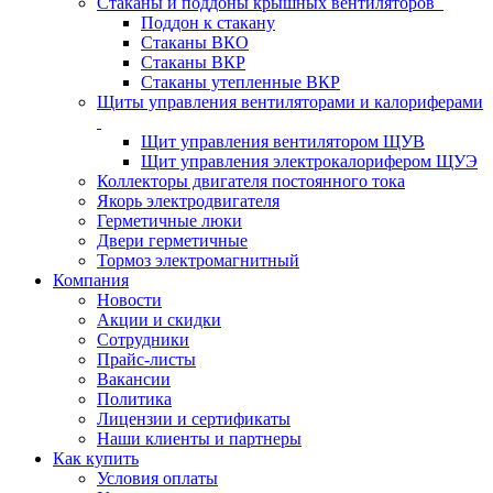
Стаканы и поддоны крышных вентиляторов
Поддон к стакану
Стаканы ВКО
Стаканы ВКР
Стаканы утепленные ВКР
Щиты управления вентиляторами и калориферами
Щит управления вентилятором ЩУВ
Щит управления электрокалорифером ЩУЭ
Коллекторы двигателя постоянного тока
Якорь электродвигателя
Герметичные люки
Двери герметичные
Тормоз электромагнитный
Компания
Новости
Акции и скидки
Сотрудники
Прайс-листы
Вакансии
Политика
Лицензии и сертификаты
Наши клиенты и партнеры
Как купить
Условия оплаты