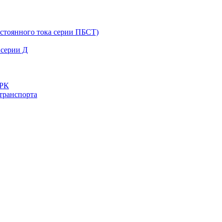
остоянного тока серии ПБСТ)
 серии Д
ДРК
транспорта