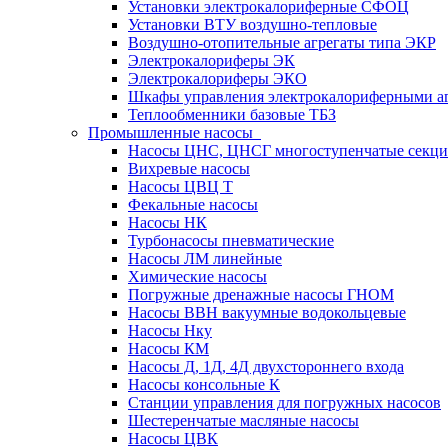
Установки электрокалориферные СФОЦ
Установки ВТУ воздушно-тепловые
Воздушно-отопительные агрегаты типа ЭКР
Электрокалориферы ЭК
Электрокалориферы ЭКО
Шкафы управления электрокалориферными 
Теплообменники базовые ТБЗ
Промышленные насосы
Насосы ЦНС, ЦНСГ многоступенчатые секц
Вихревые насосы
Насосы ЦВЦ Т
Фекальные насосы
Насосы НК
Турбонасосы пневматические
Насосы ЛМ линейные
Химические насосы
Погружные дренажные насосы ГНОМ
Насосы ВВН вакуумные водокольцевые
Насосы Нку
Насосы КМ
Насосы Д, 1Д, 4Д двухстороннего входа
Насосы консольные К
Станции управления для погружных насосов
Шестеренчатые масляные насосы
Насосы ЦВК