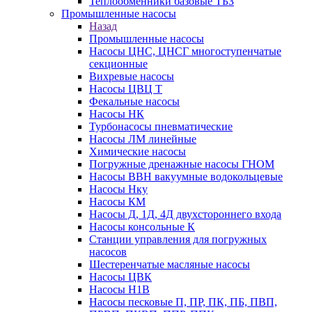
Теплообменники базовые ТБЗ
Промышленные насосы
Назад
Промышленные насосы
Насосы ЦНС, ЦНСГ многоступенчатые
секционные
Вихревые насосы
Насосы ЦВЦ Т
Фекальные насосы
Насосы НК
Турбонасосы пневматические
Насосы ЛМ линейные
Химические насосы
Погружные дренажные насосы ГНОМ
Насосы ВВН вакуумные водокольцевые
Насосы Нку
Насосы КМ
Насосы Д, 1Д, 4Д двухстороннего входа
Насосы консольные К
Станции управления для погружных
насосов
Шестеренчатые масляные насосы
Насосы ЦВК
Насосы Н1В
Насосы песковые П, ПР, ПК, ПБ, ПВП,