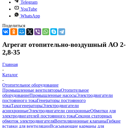
Telegram
YouTube
WhatsApp
Поделиться
Агрегат отопительно-воздушный АО 2-
2,8-35
Главная
-
Каталог
-
Отопительное оборудование
Промышленные вентиляторы
Отопительное
оборудование
Промышленные насосы
Электродвигатели
постоянного тока
Генераторы постоянного
тока
Тахогенераторы
Электродвигатели
асинхронные
Электродвигатели синхронные
Обмотки для
электродвигателей постоянного тока
Секции статорных
обмоток электродвигателя
Вентиляционные клапаны
Гибкие
вставки для вентиляции
Всасывающие карманы для