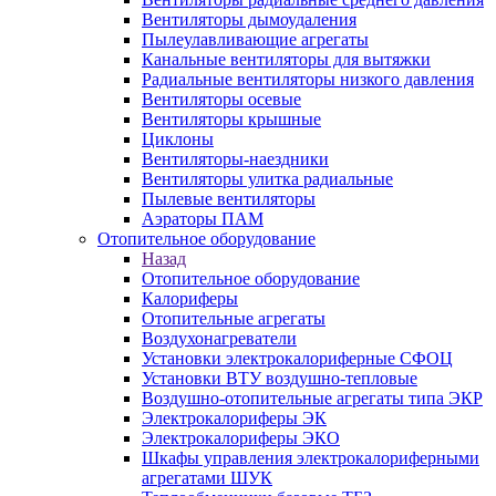
Вентиляторы дымоудаления
Пылеулавливающие агрегаты
Канальные вентиляторы для вытяжки
Радиальные вентиляторы низкого давления
Вентиляторы осевые
Вентиляторы крышные
Циклоны
Вентиляторы-наездники
Вентиляторы улитка радиальные
Пылевые вентиляторы
Аэраторы ПАМ
Отопительное оборудование
Назад
Отопительное оборудование
Калориферы
Отопительные агрегаты
Воздухонагреватели
Установки электрокалориферные СФОЦ
Установки ВТУ воздушно-тепловые
Воздушно-отопительные агрегаты типа ЭКР
Электрокалориферы ЭК
Электрокалориферы ЭКО
Шкафы управления электрокалориферными
агрегатами ШУК