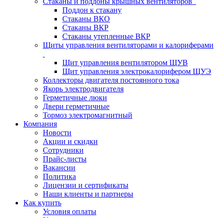
Стаканы и поддоны крышных вентиляторов
Поддон к стакану
Стаканы ВКО
Стаканы ВКР
Стаканы утепленные ВКР
Щиты управления вентиляторами и калориферами
Щит управления вентилятором ЩУВ
Щит управления электрокалорифером ЩУЭ
Коллекторы двигателя постоянного тока
Якорь электродвигателя
Герметичные люки
Двери герметичные
Тормоз электромагнитный
Компания
Новости
Акции и скидки
Сотрудники
Прайс-листы
Вакансии
Политика
Лицензии и сертификаты
Наши клиенты и партнеры
Как купить
Условия оплаты