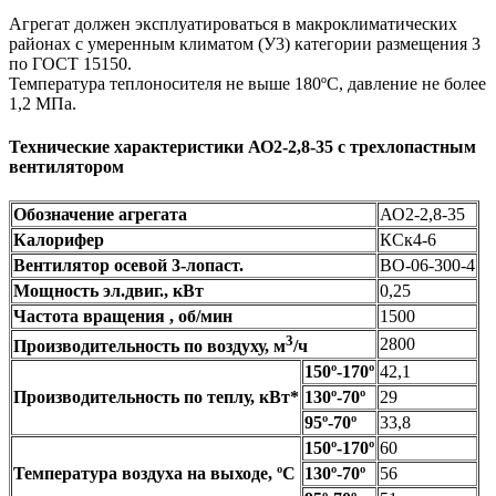
Агрегат должен эксплуатироваться в макроклиматических
районах с умеренным климатом (У3) категории размещения 3
по ГОСТ 15150.
Температура теплоносителя не выше 180ºС, давление не более
1,2 МПа.
Технические характеристики АО2-2,8-35 с трехлопастным
вентилятором
Обозначение агрегата
АО2-2,8-35
Калорифер
КСк4-6
Вентилятор осевой 3-лопаст.
ВО-06-300-4
Мощность эл.двиг., кВт
0,25
Частота вращения , об/мин
1500
3
2800
Производительность по воздуху, м
/ч
150º-170º
42,1
Производительность по теплу, кВт*
130º-70º
29
95º-70º
33,8
150º-170º
60
Температура воздуха на выходе, ºС
130º-70º
56