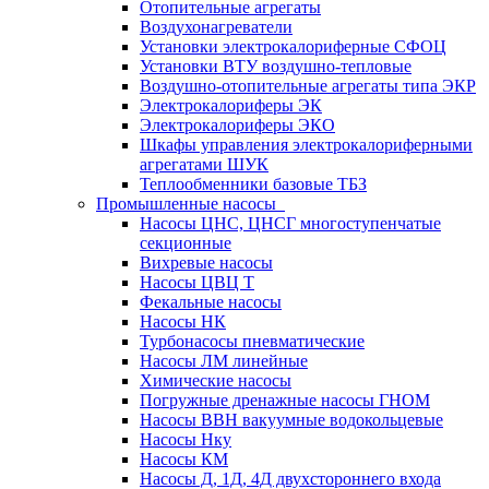
Отопительные агрегаты
Воздухонагреватели
Установки электрокалориферные СФОЦ
Установки ВТУ воздушно-тепловые
Воздушно-отопительные агрегаты типа ЭКР
Электрокалориферы ЭК
Электрокалориферы ЭКО
Шкафы управления электрокалориферными
агрегатами ШУК
Теплообменники базовые ТБЗ
Промышленные насосы
Насосы ЦНС, ЦНСГ многоступенчатые
секционные
Вихревые насосы
Насосы ЦВЦ Т
Фекальные насосы
Насосы НК
Турбонасосы пневматические
Насосы ЛМ линейные
Химические насосы
Погружные дренажные насосы ГНОМ
Насосы ВВН вакуумные водокольцевые
Насосы Нку
Насосы КМ
Насосы Д, 1Д, 4Д двухстороннего входа