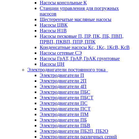
Насосы консольные К
Станции управления для погружных
насосов
Шестеренчатые масляные насосы
Насосы ЦВК
Насосы Н1В
Насосы песковые П, ПР, ПК, ПБ, ПВП,
ПРВП, ПКВП, ППР, ППК
Конденсатные насосы Кс, 1Кс, 1КсВ, КсВ
Насосы сетевые СЭ
Насосы ГрАТ, ГрАР, ГрАК грунтовые
Насосы ЦН
Электродвигатели постоянного тока
Электродвигатели П
Электродвигатели 2П
Электродвигатели 4П
Электродвигатели ПБС
Электродвигатели ПБСТ
Электродвигатели ПС
Электродвигатели ПСТ
Электродвигатели ПМ
Электродвигатели ПБ
Электродвигатели ПБВ
Электродвигатели ПБ2П, ПБ2О
Электродвигатели различных серий