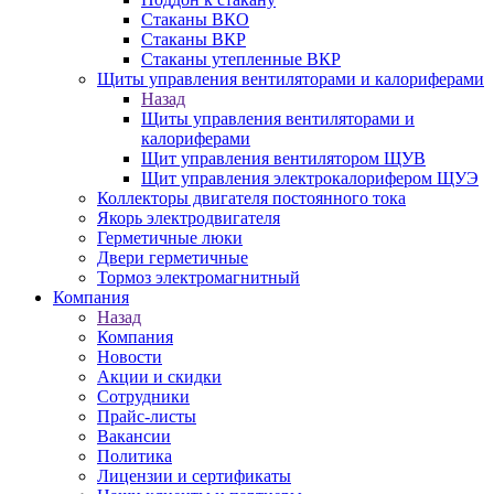
Стаканы ВКО
Стаканы ВКР
Стаканы утепленные ВКР
Щиты управления вентиляторами и калориферами
Назад
Щиты управления вентиляторами и
калориферами
Щит управления вентилятором ЩУВ
Щит управления электрокалорифером ЩУЭ
Коллекторы двигателя постоянного тока
Якорь электродвигателя
Герметичные люки
Двери герметичные
Тормоз электромагнитный
Компания
Назад
Компания
Новости
Акции и скидки
Сотрудники
Прайс-листы
Вакансии
Политика
Лицензии и сертификаты