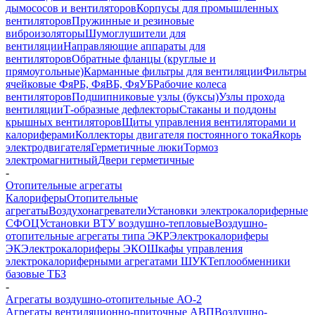
дымососов и вентиляторов
Корпусы для промышленных
вентиляторов
Пружинные и резиновые
виброизоляторы
Шумоглушители для
вентиляции
Направляющие аппараты для
вентиляторов
Обратные фланцы (круглые и
прямоугольные)
Карманные фильтры для вентиляции
Фильтры
ячейковые ФяРБ, ФяВБ, ФяУБ
Рабочие колеса
вентиляторов
Подшипниковые узлы (буксы)
Узлы прохода
вентиляции
Т-образные дефлекторы
Стаканы и поддоны
крышных вентиляторов
Щиты управления вентиляторами и
калориферами
Коллекторы двигателя постоянного тока
Якорь
электродвигателя
Герметичные люки
Тормоз
электромагнитный
Двери герметичные
-
Отопительные агрегаты
Калориферы
Отопительные
агрегаты
Воздухонагреватели
Установки электрокалориферные
СФОЦ
Установки ВТУ воздушно-тепловые
Воздушно-
отопительные агрегаты типа ЭКР
Электрокалориферы
ЭК
Электрокалориферы ЭКО
Шкафы управления
электрокалориферными агрегатами ШУК
Теплообменники
базовые ТБЗ
-
Агрегаты воздушно-отопительные АО-2
Агрегаты вентиляционно-приточные АВП
Воздушно-