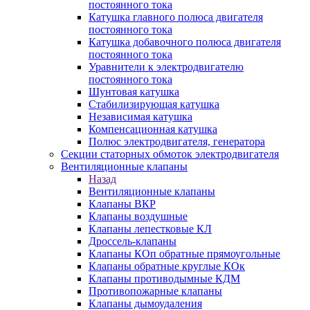
постоянного тока
Катушка главного полюса двигателя
постоянного тока
Катушка добавочного полюса двигателя
постоянного тока
Уравнители к электродвигателю
постоянного тока
Шунтовая катушка
Стабилизирующая катушка
Независимая катушка
Компенсационная катушка
Полюс электродвигателя, генератора
Секции статорных обмоток электродвигателя
Вентиляционные клапаны
Назад
Вентиляционные клапаны
Клапаны ВКР
Клапаны воздушные
Клапаны лепестковые КЛ
Дроссель-клапаны
Клапаны КОп обратные прямоугольные
Клапаны обратные круглые КОк
Клапаны противодымные КДМ
Противопожарные клапаны
Клапаны дымоудаления