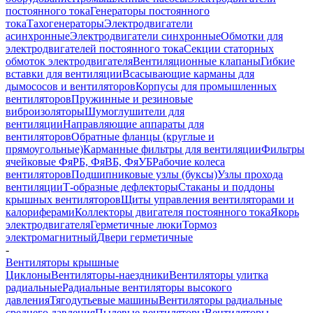
постоянного тока
Генераторы постоянного
тока
Тахогенераторы
Электродвигатели
асинхронные
Электродвигатели синхронные
Обмотки для
электродвигателей постоянного тока
Секции статорных
обмоток электродвигателя
Вентиляционные клапаны
Гибкие
вставки для вентиляции
Всасывающие карманы для
дымососов и вентиляторов
Корпусы для промышленных
вентиляторов
Пружинные и резиновые
виброизоляторы
Шумоглушители для
вентиляции
Направляющие аппараты для
вентиляторов
Обратные фланцы (круглые и
прямоугольные)
Карманные фильтры для вентиляции
Фильтры
ячейковые ФяРБ, ФяВБ, ФяУБ
Рабочие колеса
вентиляторов
Подшипниковые узлы (буксы)
Узлы прохода
вентиляции
Т-образные дефлекторы
Стаканы и поддоны
крышных вентиляторов
Щиты управления вентиляторами и
калориферами
Коллекторы двигателя постоянного тока
Якорь
электродвигателя
Герметичные люки
Тормоз
электромагнитный
Двери герметичные
-
Вентиляторы крышные
Циклоны
Вентиляторы-наездники
Вентиляторы улитка
радиальные
Радиальные вентиляторы высокого
давления
Тягодутьевые машины
Вентиляторы радиальные
среднего давления
Пылевые вентиляторы
Вентиляторы