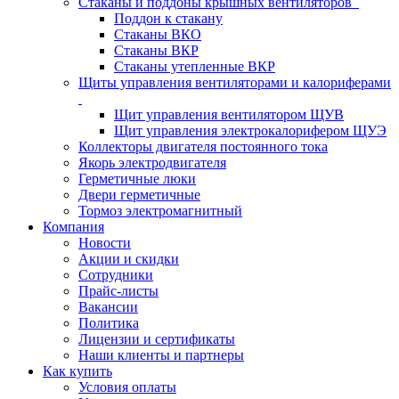
Стаканы и поддоны крышных вентиляторов
Поддон к стакану
Стаканы ВКО
Стаканы ВКР
Стаканы утепленные ВКР
Щиты управления вентиляторами и калориферами
Щит управления вентилятором ЩУВ
Щит управления электрокалорифером ЩУЭ
Коллекторы двигателя постоянного тока
Якорь электродвигателя
Герметичные люки
Двери герметичные
Тормоз электромагнитный
Компания
Новости
Акции и скидки
Сотрудники
Прайс-листы
Вакансии
Политика
Лицензии и сертификаты
Наши клиенты и партнеры
Как купить
Условия оплаты