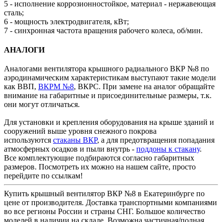
5 - исполнение коррозионностойкое, материал - нержавеющая
сталь;
6 - мощность электродвигателя, кВт;
7 - синхронная частота вращения рабочего колеса, об/мин.
АНАЛОГИ
Аналогами вентилятора крышного радиального ВКР №8 по
аэродинамическим характеристикам выступают такие модели
как ВВП,
ВКРМ №8
, ВКРС. При замене на аналог обращайте
внимание на габаритные и присоединительные размеры, т.к.
они могут отличаться.
Для установки и крепления оборудования на крыше зданий и
сооружений выше уровня снежного покрова
используются
стаканы
ВКР
, а для предотвращения попадания
атмосферных осадков и пыли внутрь -
поддоны к стакану
.
Все комплектующие подбираются согласно габаритных
размеров. Посмотреть их можно на нашем сайте, просто
перейдите по ссылкам!
Купить крышный вентилятор ВКР №8 в Екатеринбурге по
цене от производителя. Доставка транспортными компаниями
во все регионы России и страны СНГ. Большое количество
моделей в наличии на складе. Возможна частичная/полная