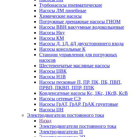
Турбонасосы пневматические
Насосы ЛМ линейные
Химические насосы
Погружные дренажные насосы ГНОМ
Насосы ВВН вакуумные водокольцевые
Насосы Нку
Насосы КМ
Насосы Д, 1Д, 4Д двухстороннего входа
Насосы консольные К
Станции управления для погружных
насосов
Шестеренчатые масляные насосы
Насосы ЦВК
Насосы Н1В
Насосы песковые П, ПР, ПК, ПБ, ПВП,
ПРВП, ПКВП, ППР, ППК
Конденсатные насосы Кс, 1Кс, 1КсВ, КсВ
Насосы сетевые СЭ
Насосы ГрАТ, ГрАР, ГрАК грунтовые
Насосы ЦН
Электродвигатели постоянного тока
Назад
Электродвигатели постоянного тока
Электродвигатели П