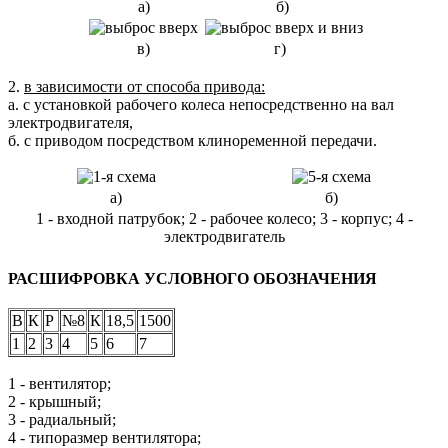
а)
б)
в)
г)
2.
в зависимости от способа привода:
а. с установкой рабочего колеса непосредственно на вал
электродвигателя,
б. с приводом посредством клиноременной передачи.
а)
б)
1 - входной патрубок; 2 - рабочее колесо; 3 - корпус; 4 -
электродвигатель
РАСШИФРОВКА УСЛОВНОГО ОБОЗНАЧЕНИЯ
В
К
Р
№8
К
18,5
1500
1
2
3
4
5
6
7
1 - вентилятор;
2 - крышный;
3 - радиальный;
4 - типоразмер вентилятора;