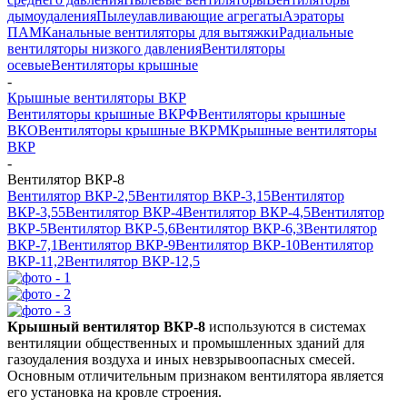
дымоудаления
Пылеулавливающие агрегаты
Аэраторы
ПАМ
Канальные вентиляторы для вытяжки
Радиальные
вентиляторы низкого давления
Вентиляторы
осевые
Вентиляторы крышные
-
Крышные вентиляторы ВКР
Вентиляторы крышные ВКРФ
Вентиляторы крышные
ВКО
Вентиляторы крышные ВКРМ
Крышные вентиляторы
ВКР
-
Вентилятор ВКР-8
Вентилятор ВКР-2,5
Вентилятор ВКР-3,15
Вентилятор
ВКР-3,55
Вентилятор ВКР-4
Вентилятор ВКР-4,5
Вентилятор
ВКР-5
Вентилятор ВКР-5,6
Вентилятор ВКР-6,3
Вентилятор
ВКР-7,1
Вентилятор ВКР-9
Вентилятор ВКР-10
Вентилятор
ВКР-11,2
Вентилятор ВКР-12,5
Крышный вентилятор ВКР-8
используются в системах
вентиляции общественных и промышленных зданий для
газоудаления воздуха и иных невзрывоопасных смесей.
Основным отличительным признаком вентилятора является
его установка на кровле строения.