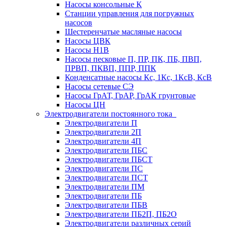
Насосы консольные К
Станции управления для погружных
насосов
Шестеренчатые масляные насосы
Насосы ЦВК
Насосы Н1В
Насосы песковые П, ПР, ПК, ПБ, ПВП,
ПРВП, ПКВП, ППР, ППК
Конденсатные насосы Кс, 1Кс, 1КсВ, КсВ
Насосы сетевые СЭ
Насосы ГрАТ, ГрАР, ГрАК грунтовые
Насосы ЦН
Электродвигатели постоянного тока
Электродвигатели П
Электродвигатели 2П
Электродвигатели 4П
Электродвигатели ПБС
Электродвигатели ПБСТ
Электродвигатели ПС
Электродвигатели ПСТ
Электродвигатели ПМ
Электродвигатели ПБ
Электродвигатели ПБВ
Электродвигатели ПБ2П, ПБ2О
Электродвигатели различных серий