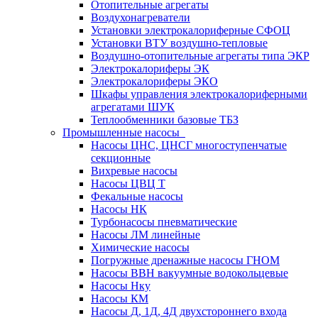
Отопительные агрегаты
Воздухонагреватели
Установки электрокалориферные СФОЦ
Установки ВТУ воздушно-тепловые
Воздушно-отопительные агрегаты типа ЭКР
Электрокалориферы ЭК
Электрокалориферы ЭКО
Шкафы управления электрокалориферными
агрегатами ШУК
Теплообменники базовые ТБЗ
Промышленные насосы
Насосы ЦНС, ЦНСГ многоступенчатые
секционные
Вихревые насосы
Насосы ЦВЦ Т
Фекальные насосы
Насосы НК
Турбонасосы пневматические
Насосы ЛМ линейные
Химические насосы
Погружные дренажные насосы ГНОМ
Насосы ВВН вакуумные водокольцевые
Насосы Нку
Насосы КМ
Насосы Д, 1Д, 4Д двухстороннего входа