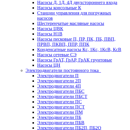
Насосы Д, 1Д, 4Д двухстороннего входа
Насосы консольные К
Станции управления для погружных
насосов
Шестеренчатые масляные насосы
Насосы ЦВК
Насосы Н1В
Насосы песковые П, ПР, ПК, ПБ, ПВП,
ПРВП, ПКВП, ППР, ППК
Конденсатные насосы Кс, 1Кс, 1КсВ, КсВ
Насосы сетевые СЭ
Насосы ГрАТ, ГрАР, ГрАК грунтовые
Насосы ЦН
Электродвигатели постоянного тока
Электродвигатели П
Электродвигатели 2П
Электродвигатели 4П
Электродвигатели ПБС
Электродвигатели ПБСТ
Электродвигатели ПС
Электродвигатели ПСТ
Электродвигатели ПМ
Электродвигатели ПБ
Электродвигатели ПБВ
Электродвигатели ПБ2П, ПБ2О