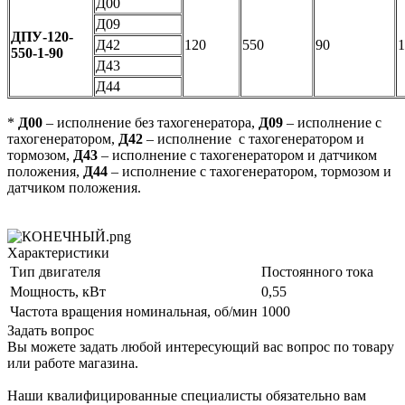
Д00
Д09
ДПУ-120-
Д42
120
550
90
1
550-1-90
Д43
Д44
*
Д00
– исполнение без тахогенератора,
Д09
– исполнение с
тахогенератором,
Д42
– исполнение с тахогенератором и
тормозом,
Д43
– исполнение с тахогенератором и датчиком
положения,
Д44
– исполнение с тахогенератором, тормозом и
датчиком положения.
Характеристики
Тип двигателя
Постоянного тока
Мощность, кВт
0,55
Частота вращения номинальная, об/мин
1000
Задать вопрос
Вы можете задать любой интересующий вас вопрос по товару
или работе магазина.
Наши квалифицированные специалисты обязательно вам