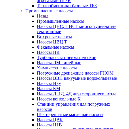
агрегатами ШУК
Теплообменники базовые ТБЗ
Промышленные насосы
Назад
Промышленные насосы
Насосы ЦНС, ЦНСГ многоступенчатые
секционные
Вихревые насосы
Насосы ЦВЦ Т
Фекальные насосы
Насосы НК
Турбонасосы пневматические
Насосы ЛМ линейные
Химические насосы
Погружные дренажные насосы ГНОМ
Насосы ВВН вакуумные водокольцевые
Насосы Нку
Насосы КМ
Насосы Д, 1Д, 4Д двухстороннего входа
Насосы консольные К
Станции управления для погружных
насосов
Шестеренчатые масляные насосы
Насосы ЦВК
Насосы Н1В