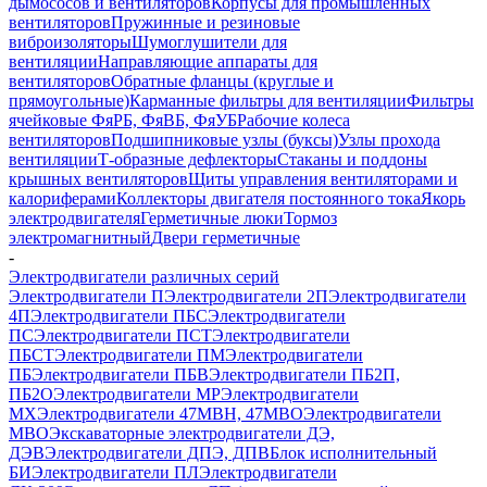
дымососов и вентиляторов
Корпусы для промышленных
вентиляторов
Пружинные и резиновые
виброизоляторы
Шумоглушители для
вентиляции
Направляющие аппараты для
вентиляторов
Обратные фланцы (круглые и
прямоугольные)
Карманные фильтры для вентиляции
Фильтры
ячейковые ФяРБ, ФяВБ, ФяУБ
Рабочие колеса
вентиляторов
Подшипниковые узлы (буксы)
Узлы прохода
вентиляции
Т-образные дефлекторы
Стаканы и поддоны
крышных вентиляторов
Щиты управления вентиляторами и
калориферами
Коллекторы двигателя постоянного тока
Якорь
электродвигателя
Герметичные люки
Тормоз
электромагнитный
Двери герметичные
-
Электродвигатели различных серий
Электродвигатели П
Электродвигатели 2П
Электродвигатели
4П
Электродвигатели ПБС
Электродвигатели
ПС
Электродвигатели ПСТ
Электродвигатели
ПБСТ
Электродвигатели ПМ
Электродвигатели
ПБ
Электродвигатели ПБВ
Электродвигатели ПБ2П,
ПБ2О
Электродвигатели МР
Электродвигатели
MX
Электродвигатели 47MBH, 47МВО
Электродвигатели
MBO
Экскаваторные электродвигатели ДЭ,
ДЭВ
Электродвигатели ДПЭ, ДПВ
Блок исполнительный
БИ
Электродвигатели ПЛ
Электродвигатели