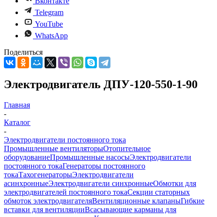
Вконтакте
Telegram
YouTube
WhatsApp
Поделиться
Электродвигатель ДПУ-120-550-1-90
Главная
-
Каталог
-
Электродвигатели постоянного тока
Промышленные вентиляторы
Отопительное
оборудование
Промышленные насосы
Электродвигатели
постоянного тока
Генераторы постоянного
тока
Тахогенераторы
Электродвигатели
асинхронные
Электродвигатели синхронные
Обмотки для
электродвигателей постоянного тока
Секции статорных
обмоток электродвигателя
Вентиляционные клапаны
Гибкие
вставки для вентиляции
Всасывающие карманы для