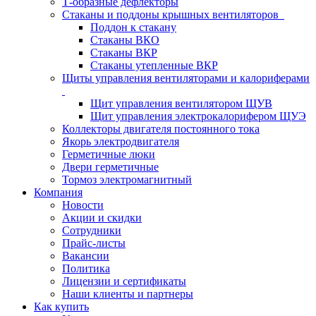
Т-образные дефлекторы
Стаканы и поддоны крышных вентиляторов
Поддон к стакану
Стаканы ВКО
Стаканы ВКР
Стаканы утепленные ВКР
Щиты управления вентиляторами и калориферами
Щит управления вентилятором ЩУВ
Щит управления электрокалорифером ЩУЭ
Коллекторы двигателя постоянного тока
Якорь электродвигателя
Герметичные люки
Двери герметичные
Тормоз электромагнитный
Компания
Новости
Акции и скидки
Сотрудники
Прайс-листы
Вакансии
Политика
Лицензии и сертификаты
Наши клиенты и партнеры
Как купить