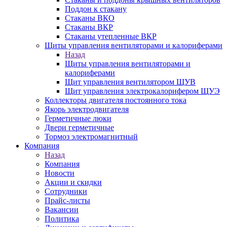
Поддон к стакану
Стаканы ВКО
Стаканы ВКР
Стаканы утепленные ВКР
Щиты управления вентиляторами и калориферами
Назад
Щиты управления вентиляторами и
калориферами
Щит управления вентилятором ЩУВ
Щит управления электрокалорифером ЩУЭ
Коллекторы двигателя постоянного тока
Якорь электродвигателя
Герметичные люки
Двери герметичные
Тормоз электромагнитный
Компания
Назад
Компания
Новости
Акции и скидки
Сотрудники
Прайс-листы
Вакансии
Политика