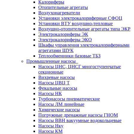
Калориферы
Отопительные агрегаты
Воздухонагреватели
Установки электрокалориферные СФОЦ
Установки ВТУ воздушно-тепловые
Воздушно-отопительные агрегаты типа ЭКР
Электрокалориферы ЭК
Электрокалориферы ЭКО
Шкафы управления электрокалориферными
агрегатами ШУК
Теплообменники базовые ТБЗ
Промышленные насосы
Насосы ЦНС, ЦНСГ многоступенчатые
секционные
Вихревые насосы
Насосы ЦВЦ Т
Фекальные насосы
Насосы НК
Турбонасосы пневматические
Насосы ЛМ линейные
Химические насосы
Погружные дренажные насосы ГНОМ
Насосы ВВН вакуумные водокольцевые
Насосы Нку
Насосы КМ