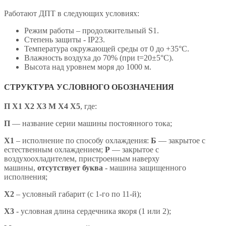
Работают ДПТ в следующих условиях:
Режим работы – продолжительный S1.
Степень защиты - IP23.
Температура окружающей среды от 0 до +35°С.
Влажность воздуха до 70% (при t=20±5°С).
Высота над уровнем моря до 1000 м.
СТРУКТУРА УСЛОВНОГО ОБОЗНАЧЕНИЯ
П Х1 Х2 Х3 М Х4 X5
,
где:
П
— название серии машины постоянного тока;
X1
– исполнение по способу охлаждения:
Б
— закрытое с
естественным охлаждением;
Р
— закрытое с
воздухоохладителем, пристроенным наверху
машины,
отсутствует буква
- машина защищенного
исполнения;
X2
– условный габарит (с 1-го по 11-й);
X3
- условная длина сердечника якоря (1 или 2);