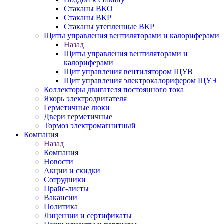
Стаканы ВКО
Стаканы ВКР
Стаканы утепленные ВКР
Щиты управления вентиляторами и калориферами
Назад
Щиты управления вентиляторами и
калориферами
Щит управления вентилятором ЩУВ
Щит управления электрокалорифером ЩУЭ
Коллекторы двигателя постоянного тока
Якорь электродвигателя
Герметичные люки
Двери герметичные
Тормоз электромагнитный
Компания
Назад
Компания
Новости
Акции и скидки
Сотрудники
Прайс-листы
Вакансии
Политика
Лицензии и сертификаты