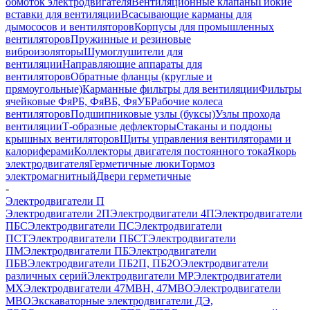
обмоток электродвигателя
Вентиляционные клапаны
Гибкие
вставки для вентиляции
Всасывающие карманы для
дымососов и вентиляторов
Корпусы для промышленных
вентиляторов
Пружинные и резиновые
виброизоляторы
Шумоглушители для
вентиляции
Направляющие аппараты для
вентиляторов
Обратные фланцы (круглые и
прямоугольные)
Карманные фильтры для вентиляции
Фильтры
ячейковые ФяРБ, ФяВБ, ФяУБ
Рабочие колеса
вентиляторов
Подшипниковые узлы (буксы)
Узлы прохода
вентиляции
Т-образные дефлекторы
Стаканы и поддоны
крышных вентиляторов
Щиты управления вентиляторами и
калориферами
Коллекторы двигателя постоянного тока
Якорь
электродвигателя
Герметичные люки
Тормоз
электромагнитный
Двери герметичные
-
Электродвигатели П
Электродвигатели 2П
Электродвигатели 4П
Электродвигатели
ПБС
Электродвигатели ПС
Электродвигатели
ПСТ
Электродвигатели ПБСТ
Электродвигатели
ПМ
Электродвигатели ПБ
Электродвигатели
ПБВ
Электродвигатели ПБ2П, ПБ2О
Электродвигатели
различных серий
Электродвигатели МР
Электродвигатели
MX
Электродвигатели 47MBH, 47МВО
Электродвигатели
MBO
Экскаваторные электродвигатели ДЭ,