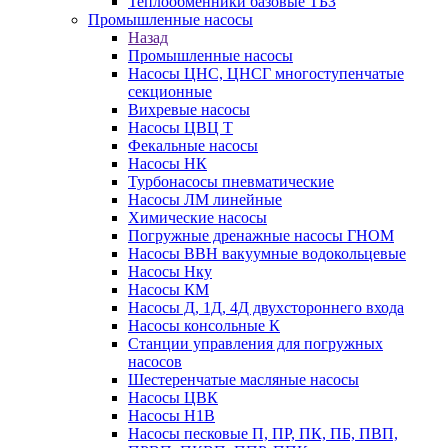
Теплообменники базовые ТБЗ
Промышленные насосы
Назад
Промышленные насосы
Насосы ЦНС, ЦНСГ многоступенчатые
секционные
Вихревые насосы
Насосы ЦВЦ Т
Фекальные насосы
Насосы НК
Турбонасосы пневматические
Насосы ЛМ линейные
Химические насосы
Погружные дренажные насосы ГНОМ
Насосы ВВН вакуумные водокольцевые
Насосы Нку
Насосы КМ
Насосы Д, 1Д, 4Д двухстороннего входа
Насосы консольные К
Станции управления для погружных
насосов
Шестеренчатые масляные насосы
Насосы ЦВК
Насосы Н1В
Насосы песковые П, ПР, ПК, ПБ, ПВП,