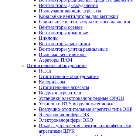
Вентиляторы дымоудаления
Пылеулавливающие агрегаты
Канальные вентиляторы для вытяжки
Радиальные вентиляторы низкого давления
Вентиляторы осевые
Вентиляторы крышные
Циклоны
Вентиляторы-наездники
Вентиляторы улитка радиальные
Пылевые вентиляторы
Аэраторы ПАМ
Отопительное оборудование
Назад
Отопительное оборудование
Калориферы
Отопительные агрегаты
Воздухонагреватели
Установки электрокалориферные СФОЦ
Установки ВТУ воздушно-тепловые
Воздушно-отопительные агрегаты типа ЭКР
Электрокалориферы ЭК
Электрокалориферы ЭКО
Шкафы управления электрокалориферными
агрегатами ШУК