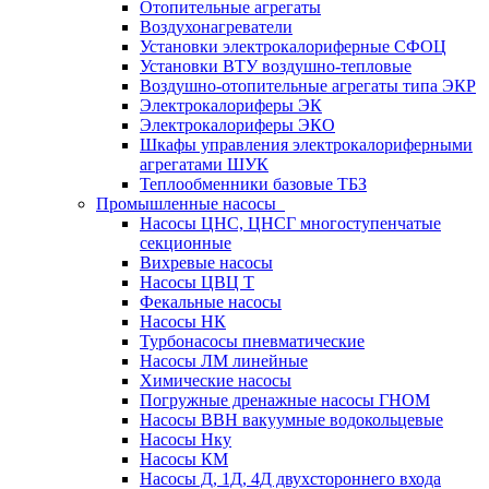
Отопительные агрегаты
Воздухонагреватели
Установки электрокалориферные СФОЦ
Установки ВТУ воздушно-тепловые
Воздушно-отопительные агрегаты типа ЭКР
Электрокалориферы ЭК
Электрокалориферы ЭКО
Шкафы управления электрокалориферными
агрегатами ШУК
Теплообменники базовые ТБЗ
Промышленные насосы
Насосы ЦНС, ЦНСГ многоступенчатые
секционные
Вихревые насосы
Насосы ЦВЦ Т
Фекальные насосы
Насосы НК
Турбонасосы пневматические
Насосы ЛМ линейные
Химические насосы
Погружные дренажные насосы ГНОМ
Насосы ВВН вакуумные водокольцевые
Насосы Нку
Насосы КМ
Насосы Д, 1Д, 4Д двухстороннего входа