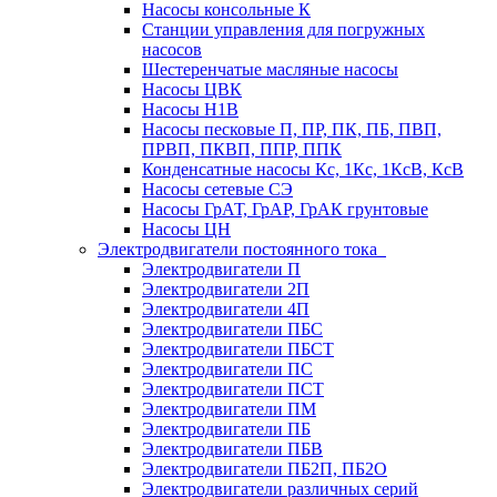
Насосы консольные К
Станции управления для погружных
насосов
Шестеренчатые масляные насосы
Насосы ЦВК
Насосы Н1В
Насосы песковые П, ПР, ПК, ПБ, ПВП,
ПРВП, ПКВП, ППР, ППК
Конденсатные насосы Кс, 1Кс, 1КсВ, КсВ
Насосы сетевые СЭ
Насосы ГрАТ, ГрАР, ГрАК грунтовые
Насосы ЦН
Электродвигатели постоянного тока
Электродвигатели П
Электродвигатели 2П
Электродвигатели 4П
Электродвигатели ПБС
Электродвигатели ПБСТ
Электродвигатели ПС
Электродвигатели ПСТ
Электродвигатели ПМ
Электродвигатели ПБ
Электродвигатели ПБВ
Электродвигатели ПБ2П, ПБ2О
Электродвигатели различных серий