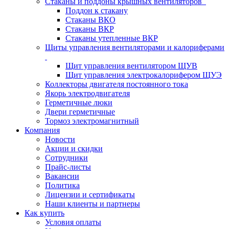
Стаканы и поддоны крышных вентиляторов
Поддон к стакану
Стаканы ВКО
Стаканы ВКР
Стаканы утепленные ВКР
Щиты управления вентиляторами и калориферами
Щит управления вентилятором ЩУВ
Щит управления электрокалорифером ЩУЭ
Коллекторы двигателя постоянного тока
Якорь электродвигателя
Герметичные люки
Двери герметичные
Тормоз электромагнитный
Компания
Новости
Акции и скидки
Сотрудники
Прайс-листы
Вакансии
Политика
Лицензии и сертификаты
Наши клиенты и партнеры
Как купить
Условия оплаты