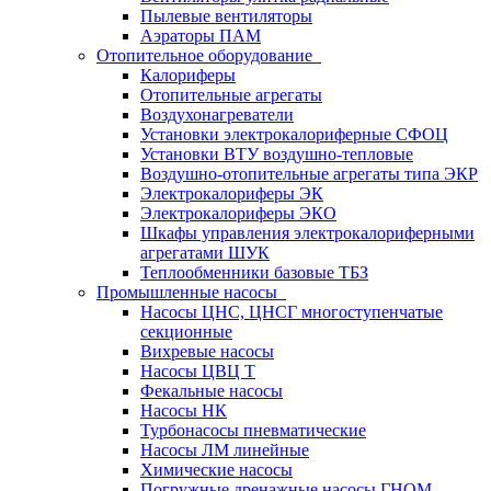
Пылевые вентиляторы
Аэраторы ПАМ
Отопительное оборудование
Калориферы
Отопительные агрегаты
Воздухонагреватели
Установки электрокалориферные СФОЦ
Установки ВТУ воздушно-тепловые
Воздушно-отопительные агрегаты типа ЭКР
Электрокалориферы ЭК
Электрокалориферы ЭКО
Шкафы управления электрокалориферными
агрегатами ШУК
Теплообменники базовые ТБЗ
Промышленные насосы
Насосы ЦНС, ЦНСГ многоступенчатые
секционные
Вихревые насосы
Насосы ЦВЦ Т
Фекальные насосы
Насосы НК
Турбонасосы пневматические
Насосы ЛМ линейные
Химические насосы
Погружные дренажные насосы ГНОМ