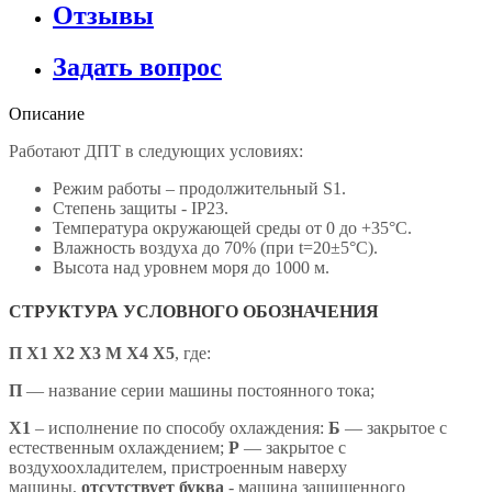
Отзывы
Задать вопрос
Описание
Работают ДПТ в следующих условиях:
Режим работы – продолжительный S1.
Степень защиты - IP23.
Температура окружающей среды от 0 до +35°С.
Влажность воздуха до 70% (при t=20±5°С).
Высота над уровнем моря до 1000 м.
СТРУКТУРА УСЛОВНОГО ОБОЗНАЧЕНИЯ
П Х1 Х2 Х3 М Х4 X5
,
где:
П
— название серии машины постоянного тока;
X1
– исполнение по способу охлаждения:
Б
— закрытое с
естественным охлаждением;
Р
— закрытое с
воздухоохладителем, пристроенным наверху
машины,
отсутствует буква
- машина защищенного