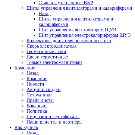
Стаканы утепленные ВКР
Щиты управления вентиляторами и калориферами
Назад
Щиты управления вентиляторами и
калориферами
Щит управления вентилятором ЩУВ
Щит управления электрокалорифером ЩУЭ
Коллекторы двигателя постоянного тока
Якорь электродвигателя
Герметичные люки
Двери герметичные
Тормоз электромагнитный
Компания
Назад
Компания
Новости
Акции и скидки
Сотрудники
Прайс-листы
Вакансии
Политика
Лицензии и сертификаты
Наши клиенты и партнеры
Как купить
Назад