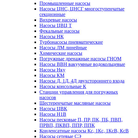
Промышленные насосы
Насосы ЦНС, ЦНСГ многоступенчатые
секционные
Вихревые насосы
Насосы ЦВЦ Т
Фекальные насосы
Насосы НК
Турбонасосы пневматические
Насосы ЛМ линейные
Химические насосы
Погружные дренажные насосы ГНОМ
Насосы ВВН вакуумные водокольцевые
Насосы Нку
Насосы КМ
Насосы Д, 1Д, 4Д двухстороннего входа
Насосы консольные К
Станции управления для погружных
насосов
Шестеренчатые масляные насосы
Насосы ЦВК
Насосы Н1В
Насосы песковые П, ПР, ПК, ПБ, ПВП,
ПРВП, ПКВП, ППР, ППК
Конденсатные насосы Кс, 1Кс, 1КсВ, КсВ
Насосы сетевые СЭ