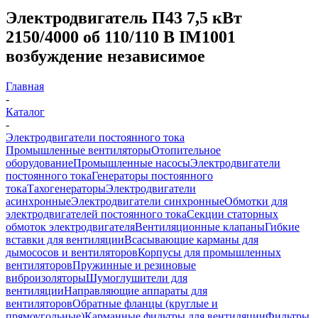
Электродвигатель П43 7,5 кВт
2150/4000 об 110/110 В IM1001
возбуждение независимое
Главная
-
Каталог
-
Электродвигатели постоянного тока
Промышленные вентиляторы
Отопительное
оборудование
Промышленные насосы
Электродвигатели
постоянного тока
Генераторы постоянного
тока
Тахогенераторы
Электродвигатели
асинхронные
Электродвигатели синхронные
Обмотки для
электродвигателей постоянного тока
Секции статорных
обмоток электродвигателя
Вентиляционные клапаны
Гибкие
вставки для вентиляции
Всасывающие карманы для
дымососов и вентиляторов
Корпусы для промышленных
вентиляторов
Пружинные и резиновые
виброизоляторы
Шумоглушители для
вентиляции
Направляющие аппараты для
вентиляторов
Обратные фланцы (круглые и
прямоугольные)
Карманные фильтры для вентиляции
Фильтры