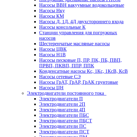
Насосы ВВН вакуумные водокольцевые
Насосы Нку
Насосы КМ
Насосы Д, 1Д, 4Д двухстороннего входа
Насосы консольные К
Станции управления для погружных
насосов
Шестеренчатые масляные насосы
Насосы ЦВК
Насосы Н1В
Насосы песковые П, ПР, ПК, ПБ, ПВП,
ПРВП, ПКВП, ППР, ППК
Конденсатные насосы Кс, 1Кс, 1КсВ, КсВ
Насосы сетевые СЭ
Насосы ГрАТ, ГрАР, ГрАК грунтовые
Насосы ЦН
Электродвигатели постоянного тока
Электродвигатели П
Электродвигатели 2П
Электродвигатели 4П
Электродвигатели ПБС
Электродвигатели ПБСТ
Электродвигатели ПС
Электродвигатели ПСТ