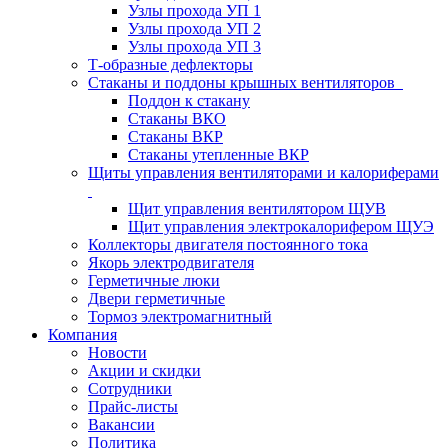
Узлы прохода УП 1
Узлы прохода УП 2
Узлы прохода УП 3
Т-образные дефлекторы
Стаканы и поддоны крышных вентиляторов
Поддон к стакану
Стаканы ВКО
Стаканы ВКР
Стаканы утепленные ВКР
Щиты управления вентиляторами и калориферами
Щит управления вентилятором ЩУВ
Щит управления электрокалорифером ЩУЭ
Коллекторы двигателя постоянного тока
Якорь электродвигателя
Герметичные люки
Двери герметичные
Тормоз электромагнитный
Компания
Новости
Акции и скидки
Сотрудники
Прайс-листы
Вакансии
Политика