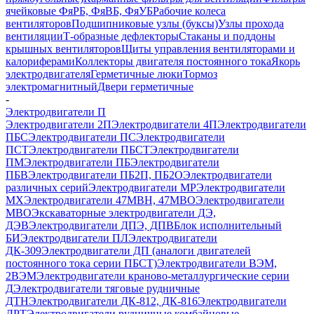
ячейковые ФяРБ, ФяВБ, ФяУБ
Рабочие колеса
вентиляторов
Подшипниковые узлы (буксы)
Узлы прохода
вентиляции
Т-образные дефлекторы
Стаканы и поддоны
крышных вентиляторов
Щиты управления вентиляторами и
калориферами
Коллекторы двигателя постоянного тока
Якорь
электродвигателя
Герметичные люки
Тормоз
электромагнитный
Двери герметичные
-
Электродвигатели П
Электродвигатели 2П
Электродвигатели 4П
Электродвигатели
ПБС
Электродвигатели ПС
Электродвигатели
ПСТ
Электродвигатели ПБСТ
Электродвигатели
ПМ
Электродвигатели ПБ
Электродвигатели
ПБВ
Электродвигатели ПБ2П, ПБ2О
Электродвигатели
различных серий
Электродвигатели МР
Электродвигатели
MX
Электродвигатели 47MBH, 47МВО
Электродвигатели
MBO
Экскаваторные электродвигатели ДЭ,
ДЭВ
Электродвигатели ДПЭ, ДПВ
Блок исполнительный
БИ
Электродвигатели ПЛ
Электродвигатели
ДК-309
Электродвигатели ДП (аналоги двигателей
постоянного тока серии ПБСТ)
Электродвигатели ВЭМ,
2ВЭМ
Электродвигатели краново-металлургические серии
Д
Электродвигатели тяговые рудничные
ДТН
Электродвигатели ДК-812, ДК-816
Электродвигатели
ДРТ
Электродвигатели рудничные комбайновые