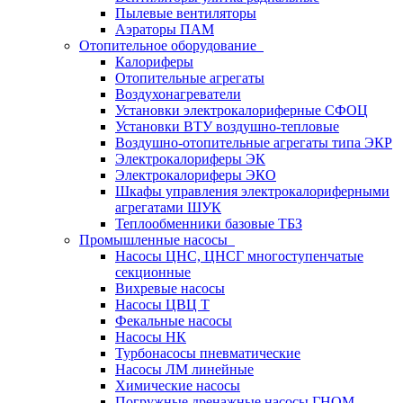
Пылевые вентиляторы
Аэраторы ПАМ
Отопительное оборудование
Калориферы
Отопительные агрегаты
Воздухонагреватели
Установки электрокалориферные СФОЦ
Установки ВТУ воздушно-тепловые
Воздушно-отопительные агрегаты типа ЭКР
Электрокалориферы ЭК
Электрокалориферы ЭКО
Шкафы управления электрокалориферными
агрегатами ШУК
Теплообменники базовые ТБЗ
Промышленные насосы
Насосы ЦНС, ЦНСГ многоступенчатые
секционные
Вихревые насосы
Насосы ЦВЦ Т
Фекальные насосы
Насосы НК
Турбонасосы пневматические
Насосы ЛМ линейные
Химические насосы
Погружные дренажные насосы ГНОМ