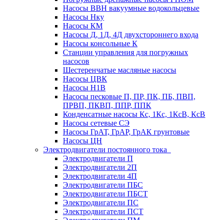
Насосы ВВН вакуумные водокольцевые
Насосы Нку
Насосы КМ
Насосы Д, 1Д, 4Д двухстороннего входа
Насосы консольные К
Станции управления для погружных
насосов
Шестеренчатые масляные насосы
Насосы ЦВК
Насосы Н1В
Насосы песковые П, ПР, ПК, ПБ, ПВП,
ПРВП, ПКВП, ППР, ППК
Конденсатные насосы Кс, 1Кс, 1КсВ, КсВ
Насосы сетевые СЭ
Насосы ГрАТ, ГрАР, ГрАК грунтовые
Насосы ЦН
Электродвигатели постоянного тока
Электродвигатели П
Электродвигатели 2П
Электродвигатели 4П
Электродвигатели ПБС
Электродвигатели ПБСТ
Электродвигатели ПС
Электродвигатели ПСТ