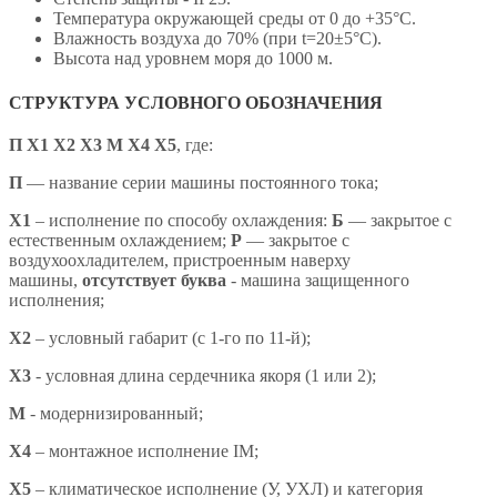
Температура окружающей среды от 0 до +35°С.
Влажность воздуха до 70% (при t=20±5°С).
Высота над уровнем моря до 1000 м.
СТРУКТУРА УСЛОВНОГО ОБОЗНАЧЕНИЯ
П Х1 Х2 Х3 М Х4 X5
,
где:
П
— название серии машины постоянного тока;
X1
– исполнение по способу охлаждения:
Б
— закрытое с
естественным охлаждением;
Р
— закрытое с
воздухоохладителем, пристроенным наверху
машины,
отсутствует буква
- машина защищенного
исполнения;
X2
– условный габарит (с 1-го по 11-й);
X3
- условная длина сердечника якоря (1 или 2);
М
- модернизированный;
Х4
– монтажное исполнение IM;
X5
– климатическое исполнение (У, УХЛ) и категория