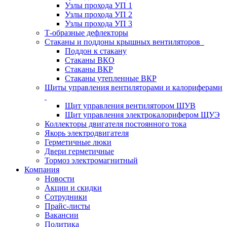
Узлы прохода УП 1
Узлы прохода УП 2
Узлы прохода УП 3
Т-образные дефлекторы
Стаканы и поддоны крышных вентиляторов
Поддон к стакану
Стаканы ВКО
Стаканы ВКР
Стаканы утепленные ВКР
Щиты управления вентиляторами и калориферами
Щит управления вентилятором ЩУВ
Щит управления электрокалорифером ЩУЭ
Коллекторы двигателя постоянного тока
Якорь электродвигателя
Герметичные люки
Двери герметичные
Тормоз электромагнитный
Компания
Новости
Акции и скидки
Сотрудники
Прайс-листы
Вакансии
Политика