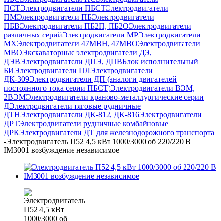
ПСТ
Электродвигатели ПБСТ
Электродвигатели
ПМ
Электродвигатели ПБ
Электродвигатели
ПБВ
Электродвигатели ПБ2П, ПБ2О
Электродвигатели
различных серий
Электродвигатели МР
Электродвигатели
MX
Электродвигатели 47MBH, 47МВО
Электродвигатели
MBO
Экскаваторные электродвигатели ДЭ,
ДЭВ
Электродвигатели ДПЭ, ДПВ
Блок исполнительный
БИ
Электродвигатели ПЛ
Электродвигатели
ДК-309
Электродвигатели ДП (аналоги двигателей
постоянного тока серии ПБСТ)
Электродвигатели ВЭМ,
2ВЭМ
Электродвигатели краново-металлургические серии
Д
Электродвигатели тяговые рудничные
ДТН
Электродвигатели ДК-812, ДК-816
Электродвигатели
ДРТ
Электродвигатели рудничные комбайновые
ДРК
Электродвигатели ДТ для железнодорожного транспорта
-
Электродвигатель П52 4,5 кВт 1000/3000 об 220/220 В
IM3001 возбуждение независимое