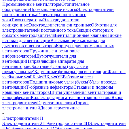
Промышленные вентиляторы
Отопительное
оборудование
Промышленные насосы
Электродвигатели
постоянного тока
Генераторы постоянного
тока
Тахогенераторы
Электродвигатели
асинхронные
Электродвигатели синхронные
Обмотки для
электродвигателей постоянного тока
Секции статорных
обмоток электродвигателя
Вентиляционные клапаны
Гибкие
вставки для вентиляции
Всасывающие карманы для
дымососов и вентиляторов
Корпусы для промышленных
вентиляторов
Пружинные и резиновые
виброизоляторы
Шумоглушители для
вентиляции
Направляющие аппараты для
вентиляторов
Обратные фланцы (круглые и
прямоугольные)
Карманные фильтры для вентиляции
Фильтры
ячейковые ФяРБ, ФяВБ, ФяУБ
Рабочие колеса
вентиляторов
Подшипниковые узлы (буксы)
Узлы прохода
вентиляции
Т-образные дефлекторы
Стаканы и поддоны
крышных вентиляторов
Щиты управления вентиляторами и
калориферами
Коллекторы двигателя постоянного тока
Якорь
электродвигателя
Герметичные люки
Тормоз
электромагнитный
Двери герметичные
-
Электродвигатели П
Электродвигатели 2П
Электродвигатели 4П
Электродвигатели
ПБС
Электродвигатели ПС
Электродвигатели