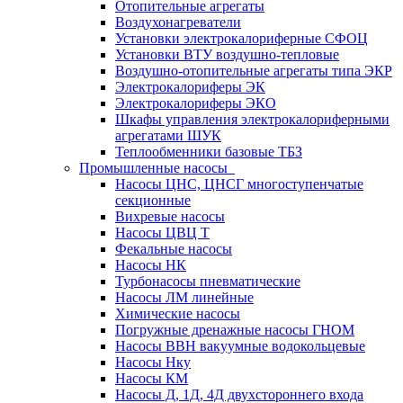
Отопительные агрегаты
Воздухонагреватели
Установки электрокалориферные СФОЦ
Установки ВТУ воздушно-тепловые
Воздушно-отопительные агрегаты типа ЭКР
Электрокалориферы ЭК
Электрокалориферы ЭКО
Шкафы управления электрокалориферными
агрегатами ШУК
Теплообменники базовые ТБЗ
Промышленные насосы
Насосы ЦНС, ЦНСГ многоступенчатые
секционные
Вихревые насосы
Насосы ЦВЦ Т
Фекальные насосы
Насосы НК
Турбонасосы пневматические
Насосы ЛМ линейные
Химические насосы
Погружные дренажные насосы ГНОМ
Насосы ВВН вакуумные водокольцевые
Насосы Нку
Насосы КМ
Насосы Д, 1Д, 4Д двухстороннего входа