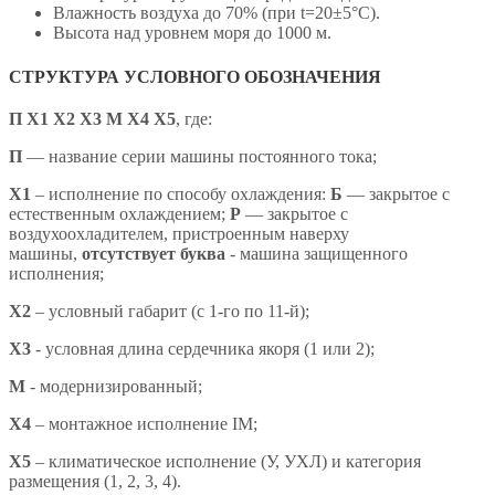
Влажность воздуха до 70% (при t=20±5°С).
Высота над уровнем моря до 1000 м.
СТРУКТУРА УСЛОВНОГО ОБОЗНАЧЕНИЯ
П Х1 Х2 Х3 М Х4 X5
,
где:
П
— название серии машины постоянного тока;
X1
– исполнение по способу охлаждения:
Б
— закрытое с
естественным охлаждением;
Р
— закрытое с
воздухоохладителем, пристроенным наверху
машины,
отсутствует буква
- машина защищенного
исполнения;
X2
– условный габарит (с 1-го по 11-й);
X3
- условная длина сердечника якоря (1 или 2);
М
- модернизированный;
Х4
– монтажное исполнение IM;
X5
– климатическое исполнение (У, УХЛ) и категория
размещения (1, 2, 3, 4).