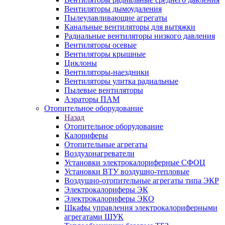
Вентиляторы дымоудаления
Пылеулавливающие агрегаты
Канальные вентиляторы для вытяжки
Радиальные вентиляторы низкого давления
Вентиляторы осевые
Вентиляторы крышные
Циклоны
Вентиляторы-наездники
Вентиляторы улитка радиальные
Пылевые вентиляторы
Аэраторы ПАМ
Отопительное оборудование
Назад
Отопительное оборудование
Калориферы
Отопительные агрегаты
Воздухонагреватели
Установки электрокалориферные СФОЦ
Установки ВТУ воздушно-тепловые
Воздушно-отопительные агрегаты типа ЭКР
Электрокалориферы ЭК
Электрокалориферы ЭКО
Шкафы управления электрокалориферными
агрегатами ШУК