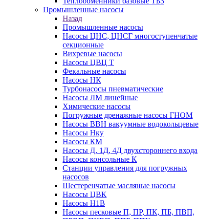
Теплообменники базовые ТБЗ
Промышленные насосы
Назад
Промышленные насосы
Насосы ЦНС, ЦНСГ многоступенчатые
секционные
Вихревые насосы
Насосы ЦВЦ Т
Фекальные насосы
Насосы НК
Турбонасосы пневматические
Насосы ЛМ линейные
Химические насосы
Погружные дренажные насосы ГНОМ
Насосы ВВН вакуумные водокольцевые
Насосы Нку
Насосы КМ
Насосы Д, 1Д, 4Д двухстороннего входа
Насосы консольные К
Станции управления для погружных
насосов
Шестеренчатые масляные насосы
Насосы ЦВК
Насосы Н1В
Насосы песковые П, ПР, ПК, ПБ, ПВП,