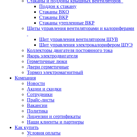
Стаканы и поддоны крышных вентиляторов
Поддон к стакану
Стаканы ВКО
Стаканы ВКР
Стаканы утепленные ВКР
Щиты управления вентиляторами и калориферами
Щит управления вентилятором ЩУВ
Щит управления электрокалорифером ЩУЭ
Коллекторы двигателя постоянного тока
Якорь электродвигателя
Герметичные люки
Двери герметичные
Тормоз электромагнитный
Компания
Новости
Акции и скидки
Сотрудники
Прайс-листы
Вакансии
Политика
Лицензии и сертификаты
Наши клиенты и партнеры
Как купить
Условия оплаты