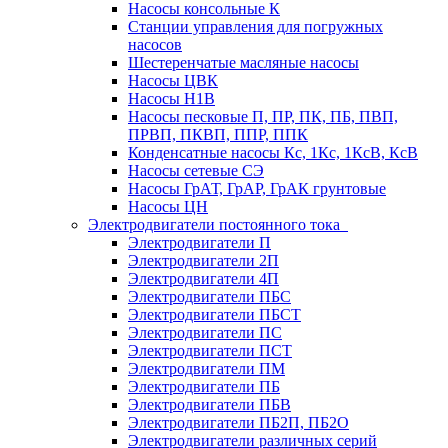
Насосы консольные К
Станции управления для погружных
насосов
Шестеренчатые масляные насосы
Насосы ЦВК
Насосы Н1В
Насосы песковые П, ПР, ПК, ПБ, ПВП,
ПРВП, ПКВП, ППР, ППК
Конденсатные насосы Кс, 1Кс, 1КсВ, КсВ
Насосы сетевые СЭ
Насосы ГрАТ, ГрАР, ГрАК грунтовые
Насосы ЦН
Электродвигатели постоянного тока
Электродвигатели П
Электродвигатели 2П
Электродвигатели 4П
Электродвигатели ПБС
Электродвигатели ПБСТ
Электродвигатели ПС
Электродвигатели ПСТ
Электродвигатели ПМ
Электродвигатели ПБ
Электродвигатели ПБВ
Электродвигатели ПБ2П, ПБ2О
Электродвигатели различных серий