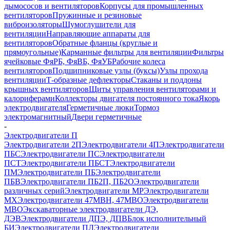
дымососов и вентиляторов
Корпусы для промышленных
вентиляторов
Пружинные и резиновые
виброизоляторы
Шумоглушители для
вентиляции
Направляющие аппараты для
вентиляторов
Обратные фланцы (круглые и
прямоугольные)
Карманные фильтры для вентиляции
Фильтры
ячейковые ФяРБ, ФяВБ, ФяУБ
Рабочие колеса
вентиляторов
Подшипниковые узлы (буксы)
Узлы прохода
вентиляции
Т-образные дефлекторы
Стаканы и поддоны
крышных вентиляторов
Щиты управления вентиляторами и
калориферами
Коллекторы двигателя постоянного тока
Якорь
электродвигателя
Герметичные люки
Тормоз
электромагнитный
Двери герметичные
-
Электродвигатели П
Электродвигатели 2П
Электродвигатели 4П
Электродвигатели
ПБС
Электродвигатели ПС
Электродвигатели
ПСТ
Электродвигатели ПБСТ
Электродвигатели
ПМ
Электродвигатели ПБ
Электродвигатели
ПБВ
Электродвигатели ПБ2П, ПБ2О
Электродвигатели
различных серий
Электродвигатели МР
Электродвигатели
MX
Электродвигатели 47MBH, 47МВО
Электродвигатели
MBO
Экскаваторные электродвигатели ДЭ,
ДЭВ
Электродвигатели ДПЭ, ДПВ
Блок исполнительный
БИ
Электродвигатели ПЛ
Электродвигатели