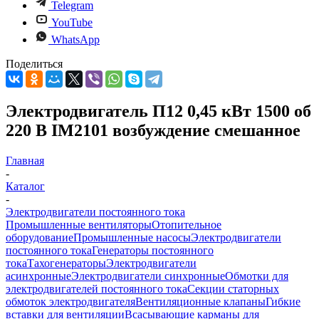
Telegram
YouTube
WhatsApp
Поделиться
Электродвигатель П12 0,45 кВт 1500 об
220 В IM2101 возбуждение смешанное
Главная
-
Каталог
-
Электродвигатели постоянного тока
Промышленные вентиляторы
Отопительное
оборудование
Промышленные насосы
Электродвигатели
постоянного тока
Генераторы постоянного
тока
Тахогенераторы
Электродвигатели
асинхронные
Электродвигатели синхронные
Обмотки для
электродвигателей постоянного тока
Секции статорных
обмоток электродвигателя
Вентиляционные клапаны
Гибкие
вставки для вентиляции
Всасывающие карманы для