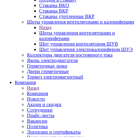
Стаканы ВКО
Стаканы ВКР
Стаканы утепленные ВКР
Щиты управления вентиляторами и калориферами
Назад
Щиты управления вентиляторами и
калориферами
Щит управления вентилятором ЩУВ
Щит управления электрокалорифером ЩУЭ
Коллекторы двигателя постоянного тока
Якорь электродвигателя
Герметичные люки
Двери герметичные
Тормоз электромагнитный
Компания
Назад
Компания
Новости
Акции и скидки
Сотрудники
Прайс-листы
Вакансии
Политика
Лицензии и сертификаты