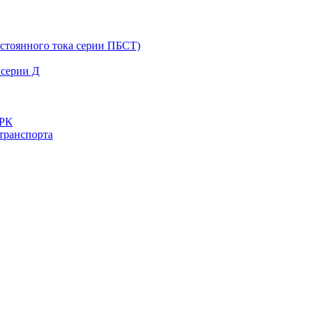
остоянного тока серии ПБСТ)
 серии Д
ДРК
транспорта