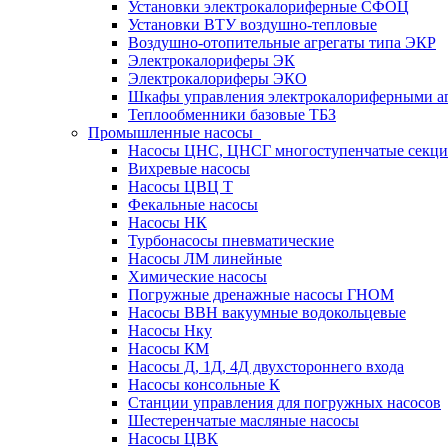
Установки электрокалориферные СФОЦ
Установки ВТУ воздушно-тепловые
Воздушно-отопительные агрегаты типа ЭКР
Электрокалориферы ЭК
Электрокалориферы ЭКО
Шкафы управления электрокалориферными 
Теплообменники базовые ТБЗ
Промышленные насосы
Насосы ЦНС, ЦНСГ многоступенчатые секц
Вихревые насосы
Насосы ЦВЦ Т
Фекальные насосы
Насосы НК
Турбонасосы пневматические
Насосы ЛМ линейные
Химические насосы
Погружные дренажные насосы ГНОМ
Насосы ВВН вакуумные водокольцевые
Насосы Нку
Насосы КМ
Насосы Д, 1Д, 4Д двухстороннего входа
Насосы консольные К
Станции управления для погружных насосов
Шестеренчатые масляные насосы
Насосы ЦВК