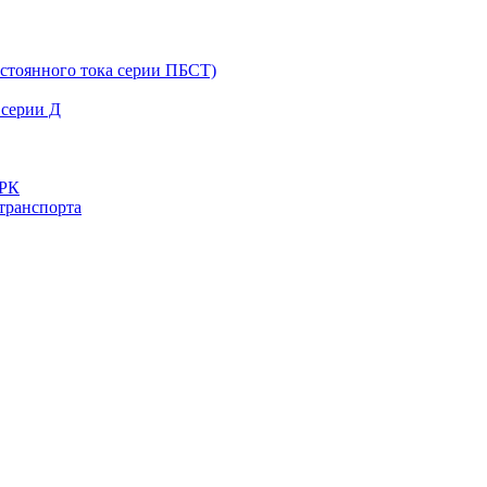
остоянного тока серии ПБСТ)
 серии Д
ДРК
транспорта