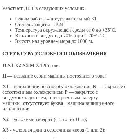
Работают ДПТ в следующих условиях:
Режим работы – продолжительный S1.
Степень защиты - IP23.
Температура окружающей среды от 0 до +35°С.
Влажность воздуха до 70% (при t=20±5°С).
Высота над уровнем моря до 1000 м.
СТРУКТУРА УСЛОВНОГО ОБОЗНАЧЕНИЯ
П Х1 Х2 Х3 М Х4 X5
,
где:
П
— название серии машины постоянного тока;
X1
– исполнение по способу охлаждения:
Б
— закрытое с
естественным охлаждением;
Р
— закрытое с
воздухоохладителем, пристроенным наверху
машины,
отсутствует буква
- машина защищенного
исполнения;
X2
– условный габарит (с 1-го по 11-й);
X3
- условная длина сердечника якоря (1 или 2);