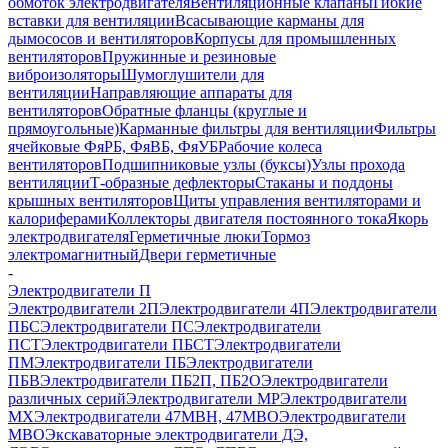
обмоток электродвигателя
Вентиляционные клапаны
Гибкие
вставки для вентиляции
Всасывающие карманы для
дымососов и вентиляторов
Корпусы для промышленных
вентиляторов
Пружинные и резиновые
виброизоляторы
Шумоглушители для
вентиляции
Направляющие аппараты для
вентиляторов
Обратные фланцы (круглые и
прямоугольные)
Карманные фильтры для вентиляции
Фильтры
ячейковые ФяРБ, ФяВБ, ФяУБ
Рабочие колеса
вентиляторов
Подшипниковые узлы (буксы)
Узлы прохода
вентиляции
Т-образные дефлекторы
Стаканы и поддоны
крышных вентиляторов
Щиты управления вентиляторами и
калориферами
Коллекторы двигателя постоянного тока
Якорь
электродвигателя
Герметичные люки
Тормоз
электромагнитный
Двери герметичные
-
Электродвигатели П
Электродвигатели 2П
Электродвигатели 4П
Электродвигатели
ПБС
Электродвигатели ПС
Электродвигатели
ПСТ
Электродвигатели ПБСТ
Электродвигатели
ПМ
Электродвигатели ПБ
Электродвигатели
ПБВ
Электродвигатели ПБ2П, ПБ2О
Электродвигатели
различных серий
Электродвигатели МР
Электродвигатели
MX
Электродвигатели 47MBH, 47МВО
Электродвигатели
MBO
Экскаваторные электродвигатели ДЭ,