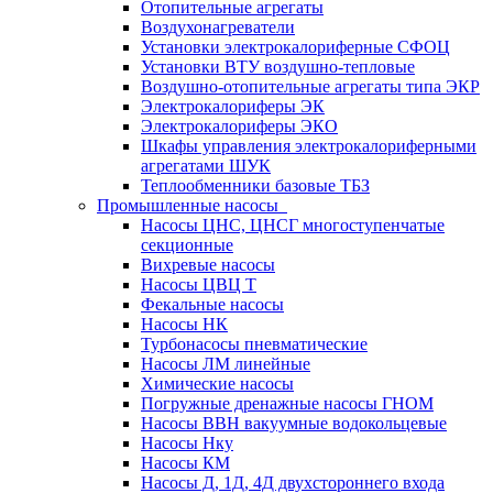
Отопительные агрегаты
Воздухонагреватели
Установки электрокалориферные СФОЦ
Установки ВТУ воздушно-тепловые
Воздушно-отопительные агрегаты типа ЭКР
Электрокалориферы ЭК
Электрокалориферы ЭКО
Шкафы управления электрокалориферными
агрегатами ШУК
Теплообменники базовые ТБЗ
Промышленные насосы
Насосы ЦНС, ЦНСГ многоступенчатые
секционные
Вихревые насосы
Насосы ЦВЦ Т
Фекальные насосы
Насосы НК
Турбонасосы пневматические
Насосы ЛМ линейные
Химические насосы
Погружные дренажные насосы ГНОМ
Насосы ВВН вакуумные водокольцевые
Насосы Нку
Насосы КМ
Насосы Д, 1Д, 4Д двухстороннего входа