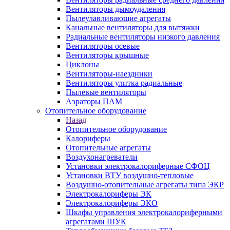
Вентиляторы дымоудаления
Пылеулавливающие агрегаты
Канальные вентиляторы для вытяжки
Радиальные вентиляторы низкого давления
Вентиляторы осевые
Вентиляторы крышные
Циклоны
Вентиляторы-наездники
Вентиляторы улитка радиальные
Пылевые вентиляторы
Аэраторы ПАМ
Отопительное оборудование
Назад
Отопительное оборудование
Калориферы
Отопительные агрегаты
Воздухонагреватели
Установки электрокалориферные СФОЦ
Установки ВТУ воздушно-тепловые
Воздушно-отопительные агрегаты типа ЭКР
Электрокалориферы ЭК
Электрокалориферы ЭКО
Шкафы управления электрокалориферными
агрегатами ШУК