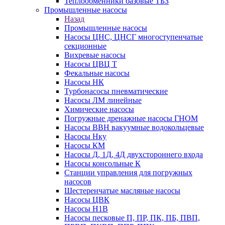
Теплообменники базовые ТБЗ
Промышленные насосы
Назад
Промышленные насосы
Насосы ЦНС, ЦНСГ многоступенчатые
секционные
Вихревые насосы
Насосы ЦВЦ Т
Фекальные насосы
Насосы НК
Турбонасосы пневматические
Насосы ЛМ линейные
Химические насосы
Погружные дренажные насосы ГНОМ
Насосы ВВН вакуумные водокольцевые
Насосы Нку
Насосы КМ
Насосы Д, 1Д, 4Д двухстороннего входа
Насосы консольные К
Станции управления для погружных
насосов
Шестеренчатые масляные насосы
Насосы ЦВК
Насосы Н1В
Насосы песковые П, ПР, ПК, ПБ, ПВП,