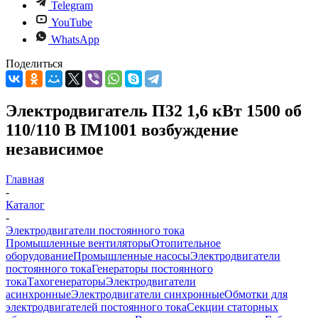
Telegram
YouTube
WhatsApp
Поделиться
Электродвигатель П32 1,6 кВт 1500 об
110/110 В IM1001 возбуждение
независимое
Главная
-
Каталог
-
Электродвигатели постоянного тока
Промышленные вентиляторы
Отопительное
оборудование
Промышленные насосы
Электродвигатели
постоянного тока
Генераторы постоянного
тока
Тахогенераторы
Электродвигатели
асинхронные
Электродвигатели синхронные
Обмотки для
электродвигателей постоянного тока
Секции статорных