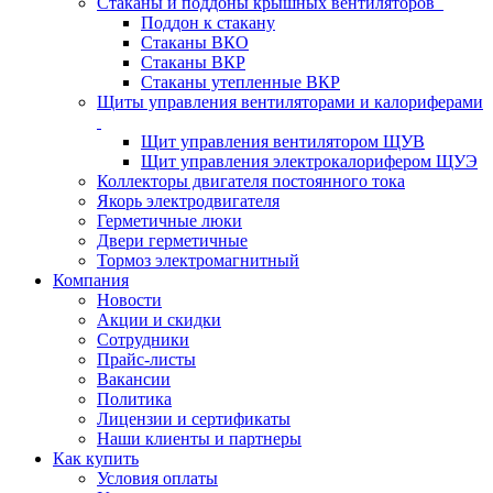
Стаканы и поддоны крышных вентиляторов
Поддон к стакану
Стаканы ВКО
Стаканы ВКР
Стаканы утепленные ВКР
Щиты управления вентиляторами и калориферами
Щит управления вентилятором ЩУВ
Щит управления электрокалорифером ЩУЭ
Коллекторы двигателя постоянного тока
Якорь электродвигателя
Герметичные люки
Двери герметичные
Тормоз электромагнитный
Компания
Новости
Акции и скидки
Сотрудники
Прайс-листы
Вакансии
Политика
Лицензии и сертификаты
Наши клиенты и партнеры
Как купить
Условия оплаты