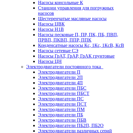
Насосы консольные К
Станции управления для погружных
насосов
Шестеренчатые масляные насосы
Насосы ЦВК
Насосы Н1В
Насосы песковые П, ПР, ПК, ПБ, ПВП,
ПРВП, ПКВП, ППР, ППК
Конденсатные насосы Кс, 1Кс, 1КсВ, КсВ
Насосы сетевые СЭ
Насосы ГрАТ, ГрАР, ГрАК грунтовые
Насосы ЦН
Электродвигатели постоянного тока
Электродвигатели П
Электродвигатели 2П
Электродвигатели 4П
Электродвигатели ПБС
Электродвигатели ПБСТ
Электродвигатели ПС
Электродвигатели ПСТ
Электродвигатели ПМ
Электродвигатели ПБ
Электродвигатели ПБВ
Электродвигатели ПБ2П, ПБ2О
Электродвигатели различных серий