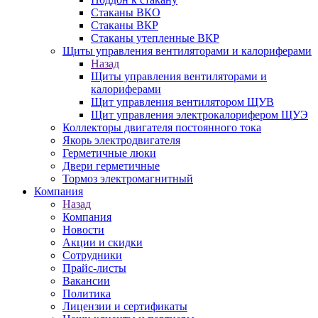
Стаканы ВКО
Стаканы ВКР
Стаканы утепленные ВКР
Щиты управления вентиляторами и калориферами
Назад
Щиты управления вентиляторами и
калориферами
Щит управления вентилятором ЩУВ
Щит управления электрокалорифером ЩУЭ
Коллекторы двигателя постоянного тока
Якорь электродвигателя
Герметичные люки
Двери герметичные
Тормоз электромагнитный
Компания
Назад
Компания
Новости
Акции и скидки
Сотрудники
Прайс-листы
Вакансии
Политика
Лицензии и сертификаты