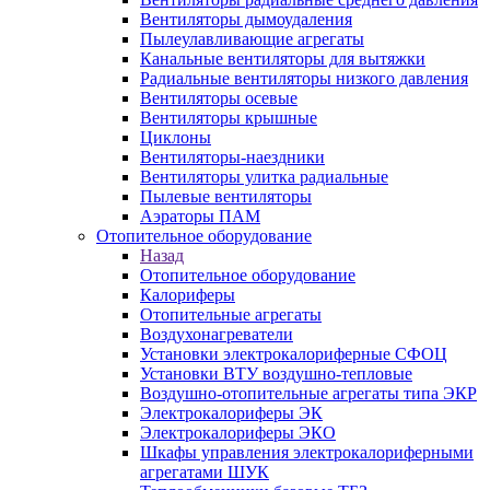
Вентиляторы дымоудаления
Пылеулавливающие агрегаты
Канальные вентиляторы для вытяжки
Радиальные вентиляторы низкого давления
Вентиляторы осевые
Вентиляторы крышные
Циклоны
Вентиляторы-наездники
Вентиляторы улитка радиальные
Пылевые вентиляторы
Аэраторы ПАМ
Отопительное оборудование
Назад
Отопительное оборудование
Калориферы
Отопительные агрегаты
Воздухонагреватели
Установки электрокалориферные СФОЦ
Установки ВТУ воздушно-тепловые
Воздушно-отопительные агрегаты типа ЭКР
Электрокалориферы ЭК
Электрокалориферы ЭКО
Шкафы управления электрокалориферными
агрегатами ШУК