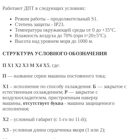
Работают ДПТ в следующих условиях:
Режим работы – продолжительный S1.
Степень защиты - IP23.
Температура окружающей среды от 0 до +35°С.
Влажность воздуха до 70% (при t=20±5°С).
Высота над уровнем моря до 1000 м.
СТРУКТУРА УСЛОВНОГО ОБОЗНАЧЕНИЯ
П Х1 Х2 Х3 М Х4 X5
,
где:
П
— название серии машины постоянного тока;
X1
– исполнение по способу охлаждения:
Б
— закрытое с
естественным охлаждением;
Р
— закрытое с
воздухоохладителем, пристроенным наверху
машины,
отсутствует буква
- машина защищенного
исполнения;
X2
– условный габарит (с 1-го по 11-й);
X3
- условная длина сердечника якоря (1 или 2);