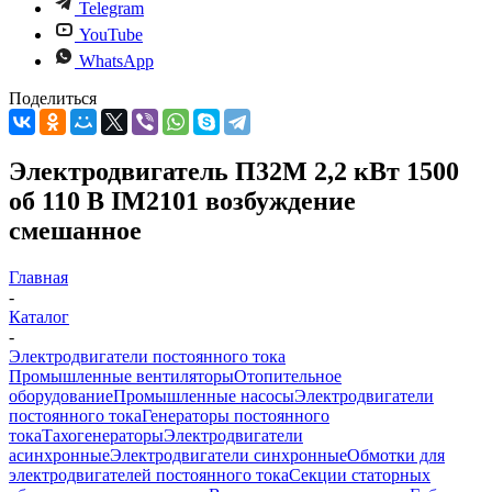
Telegram
YouTube
WhatsApp
Поделиться
Электродвигатель П32М 2,2 кВт 1500
об 110 В IM2101 возбуждение
смешанное
Главная
-
Каталог
-
Электродвигатели постоянного тока
Промышленные вентиляторы
Отопительное
оборудование
Промышленные насосы
Электродвигатели
постоянного тока
Генераторы постоянного
тока
Тахогенераторы
Электродвигатели
асинхронные
Электродвигатели синхронные
Обмотки для
электродвигателей постоянного тока
Секции статорных