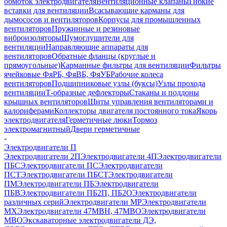
обмоток электродвигателя
Вентиляционные клапаны
Гибкие
вставки для вентиляции
Всасывающие карманы для
дымососов и вентиляторов
Корпусы для промышленных
вентиляторов
Пружинные и резиновые
виброизоляторы
Шумоглушители для
вентиляции
Направляющие аппараты для
вентиляторов
Обратные фланцы (круглые и
прямоугольные)
Карманные фильтры для вентиляции
Фильтры
ячейковые ФяРБ, ФяВБ, ФяУБ
Рабочие колеса
вентиляторов
Подшипниковые узлы (буксы)
Узлы прохода
вентиляции
Т-образные дефлекторы
Стаканы и поддоны
крышных вентиляторов
Щиты управления вентиляторами и
калориферами
Коллекторы двигателя постоянного тока
Якорь
электродвигателя
Герметичные люки
Тормоз
электромагнитный
Двери герметичные
-
Электродвигатели П
Электродвигатели 2П
Электродвигатели 4П
Электродвигатели
ПБС
Электродвигатели ПС
Электродвигатели
ПСТ
Электродвигатели ПБСТ
Электродвигатели
ПМ
Электродвигатели ПБ
Электродвигатели
ПБВ
Электродвигатели ПБ2П, ПБ2О
Электродвигатели
различных серий
Электродвигатели МР
Электродвигатели
MX
Электродвигатели 47MBH, 47МВО
Электродвигатели
MBO
Экскаваторные электродвигатели ДЭ,