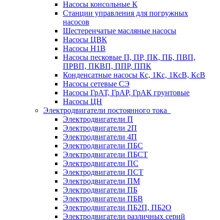
Насосы консольные К
Станции управления для погружных
насосов
Шестеренчатые масляные насосы
Насосы ЦВК
Насосы Н1В
Насосы песковые П, ПР, ПК, ПБ, ПВП,
ПРВП, ПКВП, ППР, ППК
Конденсатные насосы Кс, 1Кс, 1КсВ, КсВ
Насосы сетевые СЭ
Насосы ГрАТ, ГрАР, ГрАК грунтовые
Насосы ЦН
Электродвигатели постоянного тока
Электродвигатели П
Электродвигатели 2П
Электродвигатели 4П
Электродвигатели ПБС
Электродвигатели ПБСТ
Электродвигатели ПС
Электродвигатели ПСТ
Электродвигатели ПМ
Электродвигатели ПБ
Электродвигатели ПБВ
Электродвигатели ПБ2П, ПБ2О
Электродвигатели различных серий