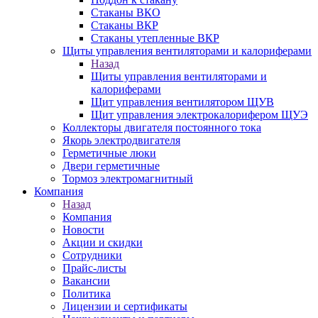
Стаканы ВКО
Стаканы ВКР
Стаканы утепленные ВКР
Щиты управления вентиляторами и калориферами
Назад
Щиты управления вентиляторами и
калориферами
Щит управления вентилятором ЩУВ
Щит управления электрокалорифером ЩУЭ
Коллекторы двигателя постоянного тока
Якорь электродвигателя
Герметичные люки
Двери герметичные
Тормоз электромагнитный
Компания
Назад
Компания
Новости
Акции и скидки
Сотрудники
Прайс-листы
Вакансии
Политика
Лицензии и сертификаты