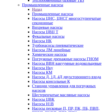
Теплообменники базовые ТБЗ
Промышленные насосы
Назад
Промышленные насосы
Насосы ЦНС, ЦНСГ многоступенчатые
секционные
Вихревые насосы
Насосы ЦВЦ Т
Фекальные насосы
Насосы НК
Турбонасосы пневматические
Насосы ЛМ линейные
Химические насосы
Погружные дренажные насосы ГНОМ
Насосы ВВН вакуумные водокольцевые
Насосы Нку
Насосы КМ
Насосы Д, 1Д, 4Д двухстороннего входа
Насосы консольные К
Станции управления для погружных
насосов
Шестеренчатые масляные насосы
Насосы ЦВК
Насосы Н1В
Насосы песковые П, ПР, ПК, ПБ, ПВП,