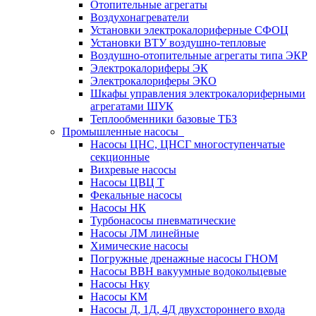
Отопительные агрегаты
Воздухонагреватели
Установки электрокалориферные СФОЦ
Установки ВТУ воздушно-тепловые
Воздушно-отопительные агрегаты типа ЭКР
Электрокалориферы ЭК
Электрокалориферы ЭКО
Шкафы управления электрокалориферными
агрегатами ШУК
Теплообменники базовые ТБЗ
Промышленные насосы
Насосы ЦНС, ЦНСГ многоступенчатые
секционные
Вихревые насосы
Насосы ЦВЦ Т
Фекальные насосы
Насосы НК
Турбонасосы пневматические
Насосы ЛМ линейные
Химические насосы
Погружные дренажные насосы ГНОМ
Насосы ВВН вакуумные водокольцевые
Насосы Нку
Насосы КМ
Насосы Д, 1Д, 4Д двухстороннего входа