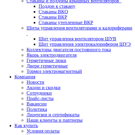
Стаканы и поддоны крышных вентиляторов
Поддон к стакану
Стаканы ВКО
Стаканы ВКР
Стаканы утепленные ВКР
Щиты управления вентиляторами и калориферами
Щит управления вентилятором ЩУВ
Щит управления электрокалорифером ЩУЭ
Коллекторы двигателя постоянного тока
Якорь электродвигателя
Герметичные люки
Двери герметичные
Тормоз электромагнитный
Компания
Новости
Акции и скидки
Сотрудники
Прайс-листы
Вакансии
Политика
Лицензии и сертификаты
Наши клиенты и партнеры
Как купить
Условия оплаты