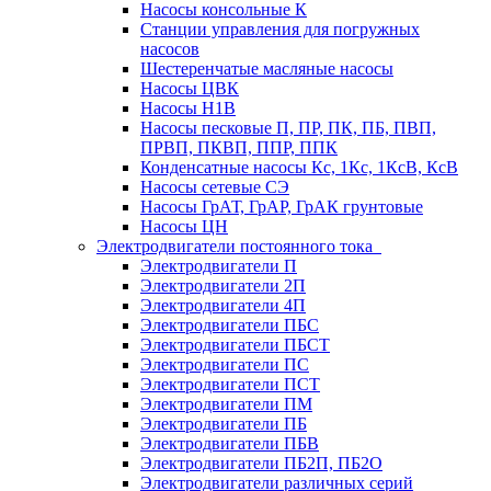
Насосы консольные К
Станции управления для погружных
насосов
Шестеренчатые масляные насосы
Насосы ЦВК
Насосы Н1В
Насосы песковые П, ПР, ПК, ПБ, ПВП,
ПРВП, ПКВП, ППР, ППК
Конденсатные насосы Кс, 1Кс, 1КсВ, КсВ
Насосы сетевые СЭ
Насосы ГрАТ, ГрАР, ГрАК грунтовые
Насосы ЦН
Электродвигатели постоянного тока
Электродвигатели П
Электродвигатели 2П
Электродвигатели 4П
Электродвигатели ПБС
Электродвигатели ПБСТ
Электродвигатели ПС
Электродвигатели ПСТ
Электродвигатели ПМ
Электродвигатели ПБ
Электродвигатели ПБВ
Электродвигатели ПБ2П, ПБ2О
Электродвигатели различных серий