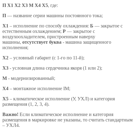
П Х1 Х2 Х3 М Х4 X5
,
где:
П
— название серии машины постоянного тока;
X1
– исполнение по способу охлаждения:
Б
— закрытое с
естественным охлаждением;
Р
— закрытое с
воздухоохладителем, пристроенным наверху
машины,
отсутствует буква
- машина защищенного
исполнения;
X2
– условный габарит (с 1-го по 11-й);
X3
- условная длина сердечника якоря (1 или 2);
М
- модернизированный;
Х4
– монтажное исполнение IM;
X5
– климатическое исполнение (У, УХЛ) и категория
размещения (1, 2, 3, 4).
Важно!
Если климатическое исполнение и категория
размещения в маркировке не указаны, то считать стандартным
– УХЛ4.