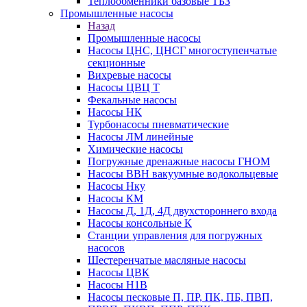
Теплообменники базовые ТБЗ
Промышленные насосы
Назад
Промышленные насосы
Насосы ЦНС, ЦНСГ многоступенчатые
секционные
Вихревые насосы
Насосы ЦВЦ Т
Фекальные насосы
Насосы НК
Турбонасосы пневматические
Насосы ЛМ линейные
Химические насосы
Погружные дренажные насосы ГНОМ
Насосы ВВН вакуумные водокольцевые
Насосы Нку
Насосы КМ
Насосы Д, 1Д, 4Д двухстороннего входа
Насосы консольные К
Станции управления для погружных
насосов
Шестеренчатые масляные насосы
Насосы ЦВК
Насосы Н1В
Насосы песковые П, ПР, ПК, ПБ, ПВП,