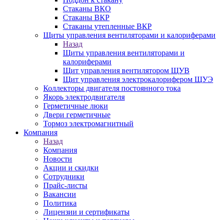
Стаканы ВКО
Стаканы ВКР
Стаканы утепленные ВКР
Щиты управления вентиляторами и калориферами
Назад
Щиты управления вентиляторами и
калориферами
Щит управления вентилятором ЩУВ
Щит управления электрокалорифером ЩУЭ
Коллекторы двигателя постоянного тока
Якорь электродвигателя
Герметичные люки
Двери герметичные
Тормоз электромагнитный
Компания
Назад
Компания
Новости
Акции и скидки
Сотрудники
Прайс-листы
Вакансии
Политика
Лицензии и сертификаты