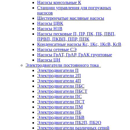
Насосы консольные К
Станции управления для погружных
насосов
Шестеренчатые масляные насосы
Насосы ЦВК
Насосы Н1В
Насосы песковые П, ПР, ПК, ПБ, ПВП,
ПРВП, ПКВП, ППР, ППК
Конденсатные насосы Кс, 1Кс, 1КсВ, КсВ
Насосы сетевые СЭ
Насосы ГрАТ, ГрАР, ГрАК грунтовые
Насосы ЦН
Электродвигатели постоянного тока
Электродвигатели П
Электродвигатели 2П
Электродвигатели 4П
Электродвигатели ПБС
Электродвигатели ПБСТ
Электродвигатели ПС
Электродвигатели ПСТ
Электродвигатели ПМ
Электродвигатели ПБ
Электродвигатели ПБВ
Электродвигатели ПБ2П, ПБ2О
Электродвигатели различных серий