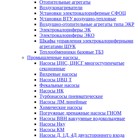
Отопительные агрегаты
Воздухонагреватели
Установки электрокалориферные СФОЦ
Установки ВТУ воздушно-тепловые
Воздушно-отопительные агрегаты типа ЭКР
Электрокалориферы ЭК
Электрокалориферы ЭКО
Шкафы управления электрокалориферными
агрегатами ШУК
Теплообменники базовые ТБЗ
Промышленные насосы
Насосы ЦНС, ЦНСГ многоступенчатые
секционные
Вихревые насосы
Насосы ЦВЦ Т
Фекальные насосы
Насосы НК
Турбонасосы пневматические
Насосы ЛМ линейные
Химические насосы
Погружные дренажные насосы ГНОМ
Насосы ВВН вакуумные водокольцевые
Насосы Нку
Насосы КМ
Насосы Д, 1Д, 4Д двухстороннего входа