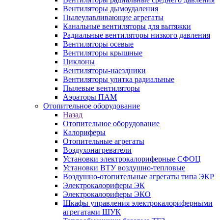
Вентиляторы дымоудаления
Пылеулавливающие агрегаты
Канальные вентиляторы для вытяжки
Радиальные вентиляторы низкого давления
Вентиляторы осевые
Вентиляторы крышные
Циклоны
Вентиляторы-наездники
Вентиляторы улитка радиальные
Пылевые вентиляторы
Аэраторы ПАМ
Отопительное оборудование
Назад
Отопительное оборудование
Калориферы
Отопительные агрегаты
Воздухонагреватели
Установки электрокалориферные СФОЦ
Установки ВТУ воздушно-тепловые
Воздушно-отопительные агрегаты типа ЭКР
Электрокалориферы ЭК
Электрокалориферы ЭКО
Шкафы управления электрокалориферными
агрегатами ШУК