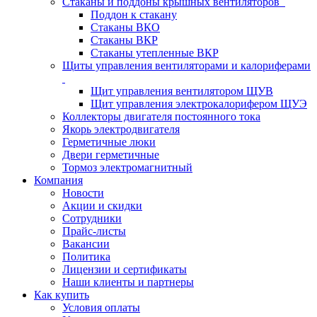
Стаканы и поддоны крышных вентиляторов
Поддон к стакану
Стаканы ВКО
Стаканы ВКР
Стаканы утепленные ВКР
Щиты управления вентиляторами и калориферами
Щит управления вентилятором ЩУВ
Щит управления электрокалорифером ЩУЭ
Коллекторы двигателя постоянного тока
Якорь электродвигателя
Герметичные люки
Двери герметичные
Тормоз электромагнитный
Компания
Новости
Акции и скидки
Сотрудники
Прайс-листы
Вакансии
Политика
Лицензии и сертификаты
Наши клиенты и партнеры
Как купить
Условия оплаты