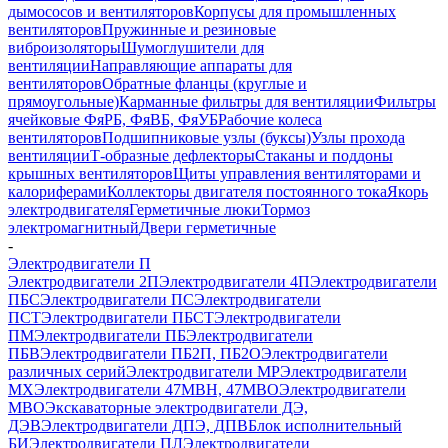
дымососов и вентиляторов
Корпусы для промышленных
вентиляторов
Пружинные и резиновые
виброизоляторы
Шумоглушители для
вентиляции
Направляющие аппараты для
вентиляторов
Обратные фланцы (круглые и
прямоугольные)
Карманные фильтры для вентиляции
Фильтры
ячейковые ФяРБ, ФяВБ, ФяУБ
Рабочие колеса
вентиляторов
Подшипниковые узлы (буксы)
Узлы прохода
вентиляции
Т-образные дефлекторы
Стаканы и поддоны
крышных вентиляторов
Щиты управления вентиляторами и
калориферами
Коллекторы двигателя постоянного тока
Якорь
электродвигателя
Герметичные люки
Тормоз
электромагнитный
Двери герметичные
-
Электродвигатели П
Электродвигатели 2П
Электродвигатели 4П
Электродвигатели
ПБС
Электродвигатели ПС
Электродвигатели
ПСТ
Электродвигатели ПБСТ
Электродвигатели
ПМ
Электродвигатели ПБ
Электродвигатели
ПБВ
Электродвигатели ПБ2П, ПБ2О
Электродвигатели
различных серий
Электродвигатели МР
Электродвигатели
MX
Электродвигатели 47MBH, 47МВО
Электродвигатели
MBO
Экскаваторные электродвигатели ДЭ,
ДЭВ
Электродвигатели ДПЭ, ДПВ
Блок исполнительный
БИ
Электродвигатели ПЛ
Электродвигатели