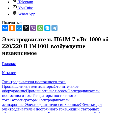
Telegram
YouTube
WhatsApp
Поделиться
Электродвигатель П61М 7 кВт 1000 об
220/220 В IM1001 возбуждение
независимое
Главная
-
Каталог
-
Электродвигатели постоянного тока
Промышленные вентиляторы
Отопительное
оборудование
Промышленные насосы
Электродвигатели
постоянного тока
Генераторы постоянного
тока
Тахогенераторы
Электродвигатели
асинхронные
Электродвигатели синхронные
Обмотки для
электродвигателей постоянного тока
Секции статорных