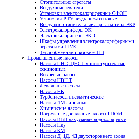
Отопительные агрегаты
Воздухонагреватели
Установки электрокалориферные СФОЦ
Установки ВТУ воздушно-тепловые
Воздушно-отопительные агрегаты типа ЭКР
Электрокалориферы ЭК
Электрокалориферы ЭКО
Шкафы управления электрокалориферными
агрегатами ШУК
Теплообменники базовые ТБЗ
Промышленные насосы
Насосы ЦНС, ЦНСГ многоступенчатые
секционные
Вихревые насосы
Насосы ЦВЦ Т
Фекальные насосы
Насосы НК
Турбонасосы пневматические
Насосы ЛМ линейные
Химические насосы
Погружные дренажные насосы ГНОМ
Насосы ВВН вакуумные водокольцевые
Насосы Нку
Насосы КМ
Насосы Д, 1Д, 4Д двухстороннего входа