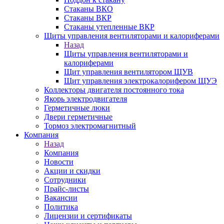
Стаканы ВКО
Стаканы ВКР
Стаканы утепленные ВКР
Щиты управления вентиляторами и калориферами
Назад
Щиты управления вентиляторами и
калориферами
Щит управления вентилятором ЩУВ
Щит управления электрокалорифером ЩУЭ
Коллекторы двигателя постоянного тока
Якорь электродвигателя
Герметичные люки
Двери герметичные
Тормоз электромагнитный
Компания
Назад
Компания
Новости
Акции и скидки
Сотрудники
Прайс-листы
Вакансии
Политика
Лицензии и сертификаты