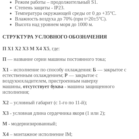
Режим работы – продолжительный S1.
Степень защиты - IP23.
Температура окружающей среды от 0 до +35°С.
Влажность воздуха до 70% (при t=20±5°С).
Высота над уровнем моря до 1000 м.
СТРУКТУРА УСЛОВНОГО ОБОЗНАЧЕНИЯ
П Х1 Х2 Х3 М Х4 X5
,
где:
П
— название серии машины постоянного тока;
X1
– исполнение по способу охлаждения:
Б
— закрытое с
естественным охлаждением;
Р
— закрытое с
воздухоохладителем, пристроенным наверху
машины,
отсутствует буква
- машина защищенного
исполнения;
X2
– условный габарит (с 1-го по 11-й);
X3
- условная длина сердечника якоря (1 или 2);
М
- модернизированный;
Х4
– монтажное исполнение IM;