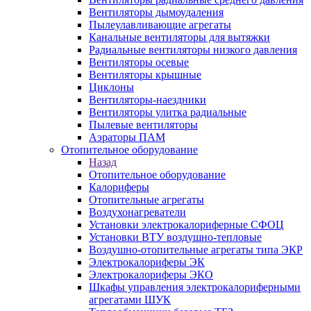
Вентиляторы дымоудаления
Пылеулавливающие агрегаты
Канальные вентиляторы для вытяжки
Радиальные вентиляторы низкого давления
Вентиляторы осевые
Вентиляторы крышные
Циклоны
Вентиляторы-наездники
Вентиляторы улитка радиальные
Пылевые вентиляторы
Аэраторы ПАМ
Отопительное оборудование
Назад
Отопительное оборудование
Калориферы
Отопительные агрегаты
Воздухонагреватели
Установки электрокалориферные СФОЦ
Установки ВТУ воздушно-тепловые
Воздушно-отопительные агрегаты типа ЭКР
Электрокалориферы ЭК
Электрокалориферы ЭКО
Шкафы управления электрокалориферными
агрегатами ШУК