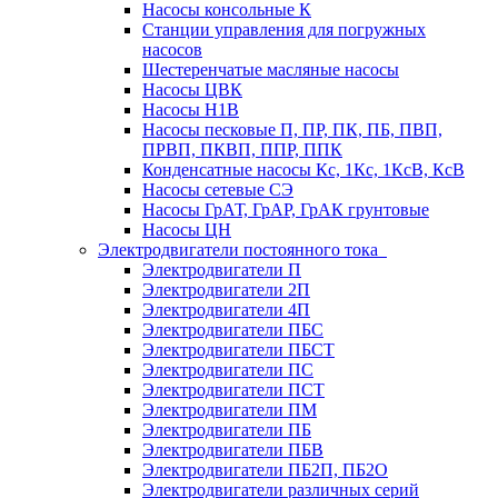
Насосы консольные К
Станции управления для погружных
насосов
Шестеренчатые масляные насосы
Насосы ЦВК
Насосы Н1В
Насосы песковые П, ПР, ПК, ПБ, ПВП,
ПРВП, ПКВП, ППР, ППК
Конденсатные насосы Кс, 1Кс, 1КсВ, КсВ
Насосы сетевые СЭ
Насосы ГрАТ, ГрАР, ГрАК грунтовые
Насосы ЦН
Электродвигатели постоянного тока
Электродвигатели П
Электродвигатели 2П
Электродвигатели 4П
Электродвигатели ПБС
Электродвигатели ПБСТ
Электродвигатели ПС
Электродвигатели ПСТ
Электродвигатели ПМ
Электродвигатели ПБ
Электродвигатели ПБВ
Электродвигатели ПБ2П, ПБ2О
Электродвигатели различных серий