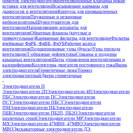
обмоток электродвигателя
Вентиляционные клапаны
Гибкие
вставки для вентиляции
Всасывающие карманы для
дымососов и вентиляторов
Корпусы для промышленных
вентиляторов
Пружинные и резиновые
виброизоляторы
Шумоглушители для
вентиляции
Направляющие аппараты для
вентиляторов
Обратные фланцы (круглые и
прямоугольные)
Карманные фильтры для вентиляции
Фильтры
ячейковые ФяРБ, ФяВБ, ФяУБ
Рабочие колеса
вентиляторов
Подшипниковые узлы (буксы)
Узлы прохода
вентиляции
Т-образные дефлекторы
Стаканы и поддоны
крышных вентиляторов
Щиты управления вентиляторами и
калориферами
Коллекторы двигателя постоянного тока
Якорь
электродвигателя
Герметичные люки
Тормоз
электромагнитный
Двери герметичные
-
Электродвигатели П
Электродвигатели 2П
Электродвигатели 4П
Электродвигатели
ПБС
Электродвигатели ПС
Электродвигатели
ПСТ
Электродвигатели ПБСТ
Электродвигатели
ПМ
Электродвигатели ПБ
Электродвигатели
ПБВ
Электродвигатели ПБ2П, ПБ2О
Электродвигатели
различных серий
Электродвигатели МР
Электродвигатели
MX
Электродвигатели 47MBH, 47МВО
Электродвигатели
MBO
Экскаваторные электродвигатели ДЭ,