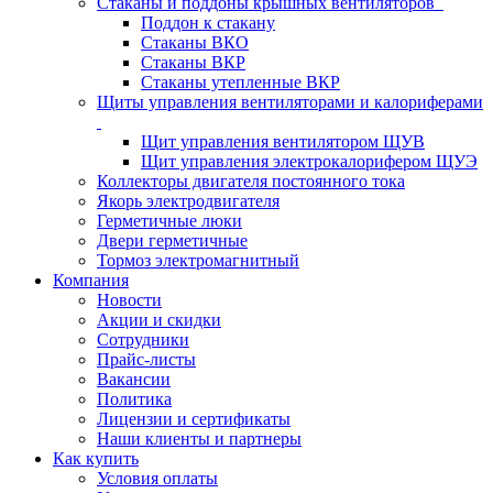
Стаканы и поддоны крышных вентиляторов
Поддон к стакану
Стаканы ВКО
Стаканы ВКР
Стаканы утепленные ВКР
Щиты управления вентиляторами и калориферами
Щит управления вентилятором ЩУВ
Щит управления электрокалорифером ЩУЭ
Коллекторы двигателя постоянного тока
Якорь электродвигателя
Герметичные люки
Двери герметичные
Тормоз электромагнитный
Компания
Новости
Акции и скидки
Сотрудники
Прайс-листы
Вакансии
Политика
Лицензии и сертификаты
Наши клиенты и партнеры
Как купить
Условия оплаты