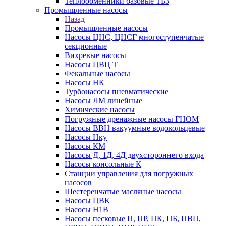
Теплообменники базовые ТБЗ
Промышленные насосы
Назад
Промышленные насосы
Насосы ЦНС, ЦНСГ многоступенчатые
секционные
Вихревые насосы
Насосы ЦВЦ Т
Фекальные насосы
Насосы НК
Турбонасосы пневматические
Насосы ЛМ линейные
Химические насосы
Погружные дренажные насосы ГНОМ
Насосы ВВН вакуумные водокольцевые
Насосы Нку
Насосы КМ
Насосы Д, 1Д, 4Д двухстороннего входа
Насосы консольные К
Станции управления для погружных
насосов
Шестеренчатые масляные насосы
Насосы ЦВК
Насосы Н1В
Насосы песковые П, ПР, ПК, ПБ, ПВП,