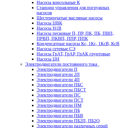
Насосы консольные К
Станции управления для погружных
насосов
Шестеренчатые масляные насосы
Насосы ЦВК
Насосы Н1В
Насосы песковые П, ПР, ПК, ПБ, ПВП,
ПРВП, ПКВП, ППР, ППК
Конденсатные насосы Кс, 1Кс, 1КсВ, КсВ
Насосы сетевые СЭ
Насосы ГрАТ, ГрАР, ГрАК грунтовые
Насосы ЦН
Электродвигатели постоянного тока
Электродвигатели П
Электродвигатели 2П
Электродвигатели 4П
Электродвигатели ПБС
Электродвигатели ПБСТ
Электродвигатели ПС
Электродвигатели ПСТ
Электродвигатели ПМ
Электродвигатели ПБ
Электродвигатели ПБВ
Электродвигатели ПБ2П, ПБ2О
Электродвигатели различных серий