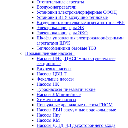
Отопительные агрегаты
Воздухонагреватели
Установки электрокалориферные СФОЦ
Установки ВТУ воздушно-тепловые
Воздушно-отопительные агрегаты типа ЭКР
Электрокалориферы ЭК
Электрокалориферы ЭКО
Шкафы управления электрокалориферными
агрегатами ШУК
Теплообменники базовые ТБЗ
Промышленные насосы
Насосы ЦНС, ЦНСГ многоступенчатые
секционные
Вихревые насосы
Насосы ЦВЦ Т
Фекальные насосы
Насосы НК
Турбонасосы пневматические
Насосы ЛМ линейные
Химические насосы
Погружные дренажные насосы ГНОМ
Насосы ВВН вакуумные водокольцевые
Насосы Нку
Насосы КМ
Насосы Д, 1Д, 4Д двухстороннего входа