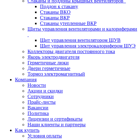
Стаканы и поддоны крышных вентиляторов
Поддон к стакану
Стаканы ВКО
Стаканы ВКР
Стаканы утепленные ВКР
Щиты управления вентиляторами и калориферами
Щит управления вентилятором ЩУВ
Щит управления электрокалорифером ЩУЭ
Коллекторы двигателя постоянного тока
Якорь электродвигателя
Герметичные люки
Двери герметичные
Тормоз электромагнитный
Компания
Новости
Акции и скидки
Сотрудники
Прайс-листы
Вакансии
Политика
Лицензии и сертификаты
Наши клиенты и партнеры
Как купить
Условия оплаты