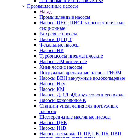
Теплообменники базовые ТБЗ
Промышленные насосы
Назад
Промышленные насосы
Насосы ЦНС, ЦНСГ многоступенчатые
секционные
Вихревые насосы
Насосы ЦВЦ Т
Фекальные насосы
Насосы НК
Турбонасосы пневматические
Насосы ЛМ линейные
Химические насосы
Погружные дренажные насосы ГНОМ
Насосы ВВН вакуумные водокольцевые
Насосы Нку
Насосы КМ
Насосы Д, 1Д, 4Д двухстороннего входа
Насосы консольные К
Станции управления для погружных
насосов
Шестеренчатые масляные насосы
Насосы ЦВК
Насосы Н1В
Насосы песковые П, ПР, ПК, ПБ, ПВП,