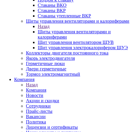
Стаканы ВКО
Стаканы ВКР
Стаканы утепленные ВКР
Щиты управления вентиляторами и калориферами
Назад
Щиты управления вентиляторами и
калориферами
Щит управления вентилятором ЩУВ
Щит управления электрокалорифером ЩУЭ
Коллекторы двигателя постоянного тока
Якорь электродвигателя
Герметичные люки
Двери герметичные
Тормоз электромагнитный
Компания
Назад
Компания
Новости
Акции и скидки
Сотрудники
Прайс-листы
Вакансии
Политика
Лицензии и сертификаты