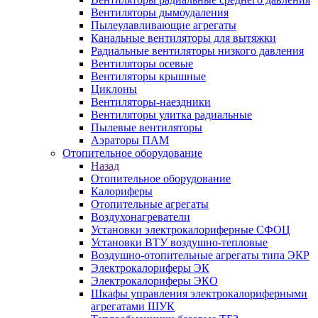
Вентиляторы дымоудаления
Пылеулавливающие агрегаты
Канальные вентиляторы для вытяжки
Радиальные вентиляторы низкого давления
Вентиляторы осевые
Вентиляторы крышные
Циклоны
Вентиляторы-наездники
Вентиляторы улитка радиальные
Пылевые вентиляторы
Аэраторы ПАМ
Отопительное оборудование
Назад
Отопительное оборудование
Калориферы
Отопительные агрегаты
Воздухонагреватели
Установки электрокалориферные СФОЦ
Установки ВТУ воздушно-тепловые
Воздушно-отопительные агрегаты типа ЭКР
Электрокалориферы ЭК
Электрокалориферы ЭКО
Шкафы управления электрокалориферными
агрегатами ШУК