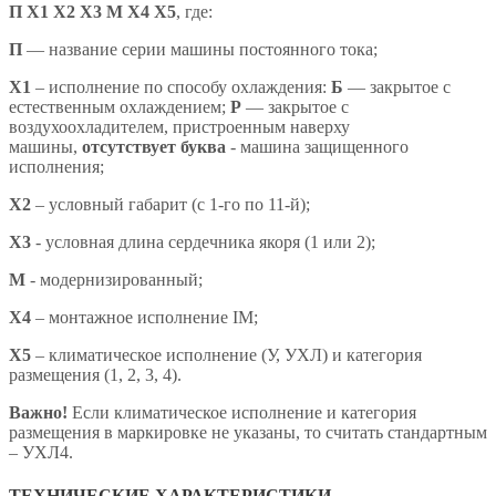
П Х1 Х2 Х3 М Х4 X5
,
где:
П
— название серии машины постоянного тока;
X1
– исполнение по способу охлаждения:
Б
— закрытое с
естественным охлаждением;
Р
— закрытое с
воздухоохладителем, пристроенным наверху
машины,
отсутствует буква
- машина защищенного
исполнения;
X2
– условный габарит (с 1-го по 11-й);
X3
- условная длина сердечника якоря (1 или 2);
М
- модернизированный;
Х4
– монтажное исполнение IM;
X5
– климатическое исполнение (У, УХЛ) и категория
размещения (1, 2, 3, 4).
Важно!
Если климатическое исполнение и категория
размещения в маркировке не указаны, то считать стандартным
– УХЛ4.
ТЕХНИЧЕСКИЕ ХАРАКТЕРИСТИКИ