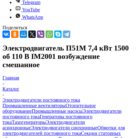
Telegram
YouTube
WhatsApp
Поделиться
Электродвигатель П51М 7,4 кВт 1500
об 110 В IM2001 возбуждение
смешанное
Главная
-
Каталог
-
Электродвигатели постоянного тока
Промышленные вентиляторы
Отопительное
оборудование
Промышленные насосы
Электродвигатели
постоянного тока
Генераторы постоянного
тока
Тахогенераторы
Электродвигатели
асинхронные
Электродвигатели синхронные
Обмотки для
электродвигателей постоянного тока
Секции статорных