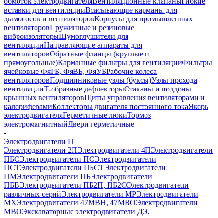
обмоток электродвигателя
Вентиляционные клапаны
Гибкие
вставки для вентиляции
Всасывающие карманы для
дымососов и вентиляторов
Корпусы для промышленных
вентиляторов
Пружинные и резиновые
виброизоляторы
Шумоглушители для
вентиляции
Направляющие аппараты для
вентиляторов
Обратные фланцы (круглые и
прямоугольные)
Карманные фильтры для вентиляции
Фильтры
ячейковые ФяРБ, ФяВБ, ФяУБ
Рабочие колеса
вентиляторов
Подшипниковые узлы (буксы)
Узлы прохода
вентиляции
Т-образные дефлекторы
Стаканы и поддоны
крышных вентиляторов
Щиты управления вентиляторами и
калориферами
Коллекторы двигателя постоянного тока
Якорь
электродвигателя
Герметичные люки
Тормоз
электромагнитный
Двери герметичные
-
Электродвигатели П
Электродвигатели 2П
Электродвигатели 4П
Электродвигатели
ПБС
Электродвигатели ПС
Электродвигатели
ПСТ
Электродвигатели ПБСТ
Электродвигатели
ПМ
Электродвигатели ПБ
Электродвигатели
ПБВ
Электродвигатели ПБ2П, ПБ2О
Электродвигатели
различных серий
Электродвигатели МР
Электродвигатели
MX
Электродвигатели 47MBH, 47МВО
Электродвигатели
MBO
Экскаваторные электродвигатели ДЭ,