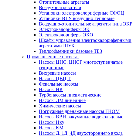
Отопительные агрегаты
Воздухонагреватели
Установки электрокалориферные СФОЦ
Установки ВТУ воздушно-тепловые
Воздушно-отопительные агрегаты типа ЭКР
Электрокалориферы ЭК
Электрокалориферы ЭКО
Шкафы управления электрокалориферными
агрегатами ШУК
Теплообменники базовые ТБЗ
Промышленные насосы
Насосы ЦНС, ЦНСГ многоступенчатые
секционные
Вихревые насосы
Насосы ЦВЦ Т
Фекальные насосы
Насосы НК
Турбонасосы пневматические
Насосы ЛМ линейные
Химические насосы
Погружные дренажные насосы ГНОМ
Насосы ВВН вакуумные водокольцевые
Насосы Нку
Насосы КМ
Насосы Д, 1Д, 4Д двухстороннего входа