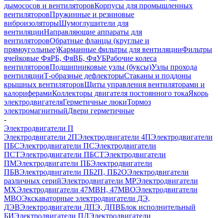
дымососов и вентиляторов
Корпусы для промышленных
вентиляторов
Пружинные и резиновые
виброизоляторы
Шумоглушители для
вентиляции
Направляющие аппараты для
вентиляторов
Обратные фланцы (круглые и
прямоугольные)
Карманные фильтры для вентиляции
Фильтры
ячейковые ФяРБ, ФяВБ, ФяУБ
Рабочие колеса
вентиляторов
Подшипниковые узлы (буксы)
Узлы прохода
вентиляции
Т-образные дефлекторы
Стаканы и поддоны
крышных вентиляторов
Щиты управления вентиляторами и
калориферами
Коллекторы двигателя постоянного тока
Якорь
электродвигателя
Герметичные люки
Тормоз
электромагнитный
Двери герметичные
-
Электродвигатели П
Электродвигатели 2П
Электродвигатели 4П
Электродвигатели
ПБС
Электродвигатели ПС
Электродвигатели
ПСТ
Электродвигатели ПБСТ
Электродвигатели
ПМ
Электродвигатели ПБ
Электродвигатели
ПБВ
Электродвигатели ПБ2П, ПБ2О
Электродвигатели
различных серий
Электродвигатели МР
Электродвигатели
MX
Электродвигатели 47MBH, 47МВО
Электродвигатели
MBO
Экскаваторные электродвигатели ДЭ,
ДЭВ
Электродвигатели ДПЭ, ДПВ
Блок исполнительный
БИ
Электродвигатели ПЛ
Электродвигатели