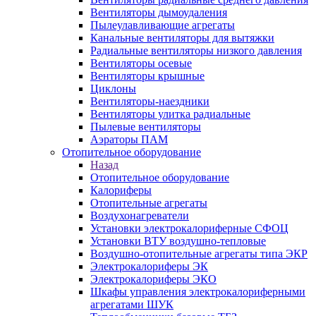
Вентиляторы дымоудаления
Пылеулавливающие агрегаты
Канальные вентиляторы для вытяжки
Радиальные вентиляторы низкого давления
Вентиляторы осевые
Вентиляторы крышные
Циклоны
Вентиляторы-наездники
Вентиляторы улитка радиальные
Пылевые вентиляторы
Аэраторы ПАМ
Отопительное оборудование
Назад
Отопительное оборудование
Калориферы
Отопительные агрегаты
Воздухонагреватели
Установки электрокалориферные СФОЦ
Установки ВТУ воздушно-тепловые
Воздушно-отопительные агрегаты типа ЭКР
Электрокалориферы ЭК
Электрокалориферы ЭКО
Шкафы управления электрокалориферными
агрегатами ШУК