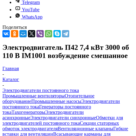
Telegram
YouTube
WhatsApp
Поделиться
Электродвигатель П42 7,4 кВт 3000 об
110 В IM1001 возбуждение смешанное
Главная
-
Каталог
-
Электродвигатели постоянного тока
Промышленные вентиляторы
Отопительное
оборудование
Промышленные насосы
Электродвигатели
постоянного тока
Генераторы постоянного
тока
Тахогенераторы
Электродвигатели
асинхронные
Электродвигатели синхронные
Обмотки для
электродвигателей постоянного тока
Секции статорных
обмоток электродвигателя
Вентиляционные клапаны
Гибкие
вставки для вентиляции
Всасывающие карманы для