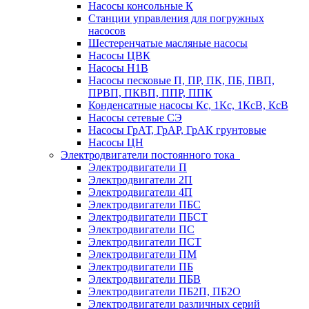
Насосы консольные К
Станции управления для погружных
насосов
Шестеренчатые масляные насосы
Насосы ЦВК
Насосы Н1В
Насосы песковые П, ПР, ПК, ПБ, ПВП,
ПРВП, ПКВП, ППР, ППК
Конденсатные насосы Кс, 1Кс, 1КсВ, КсВ
Насосы сетевые СЭ
Насосы ГрАТ, ГрАР, ГрАК грунтовые
Насосы ЦН
Электродвигатели постоянного тока
Электродвигатели П
Электродвигатели 2П
Электродвигатели 4П
Электродвигатели ПБС
Электродвигатели ПБСТ
Электродвигатели ПС
Электродвигатели ПСТ
Электродвигатели ПМ
Электродвигатели ПБ
Электродвигатели ПБВ
Электродвигатели ПБ2П, ПБ2О
Электродвигатели различных серий