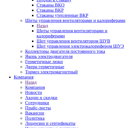
Стаканы ВКО
Стаканы ВКР
Стаканы утепленные ВКР
Щиты управления вентиляторами и калориферами
Назад
Щиты управления вентиляторами и
калориферами
Щит управления вентилятором ЩУВ
Щит управления электрокалорифером ЩУЭ
Коллекторы двигателя постоянного тока
Якорь электродвигателя
Герметичные люки
Двери герметичные
Тормоз электромагнитный
Компания
Назад
Компания
Новости
Акции и скидки
Сотрудники
Прайс-листы
Вакансии
Политика
Лицензии и сертификаты