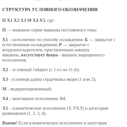
СТРУКТУРА УСЛОВНОГО ОБОЗНАЧЕНИЯ
П Х1 Х2 Х3 М Х4 X5
,
где:
П
— название серии машины постоянного тока;
X1
– исполнение по способу охлаждения:
Б
— закрытое с
естественным охлаждением;
Р
— закрытое с
воздухоохладителем, пристроенным наверху
машины,
отсутствует буква
- машина защищенного
исполнения;
X2
– условный габарит (с 1-го по 11-й);
X3
- условная длина сердечника якоря (1 или 2);
М
- модернизированный;
Х4
– монтажное исполнение IM;
X5
– климатическое исполнение (У, УХЛ) и категория
размещения (1, 2, 3, 4).
Важно!
Если климатическое исполнение и категория