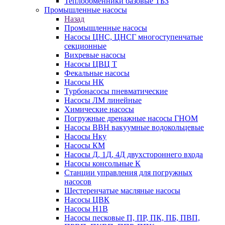
Теплообменники базовые ТБЗ
Промышленные насосы
Назад
Промышленные насосы
Насосы ЦНС, ЦНСГ многоступенчатые
секционные
Вихревые насосы
Насосы ЦВЦ Т
Фекальные насосы
Насосы НК
Турбонасосы пневматические
Насосы ЛМ линейные
Химические насосы
Погружные дренажные насосы ГНОМ
Насосы ВВН вакуумные водокольцевые
Насосы Нку
Насосы КМ
Насосы Д, 1Д, 4Д двухстороннего входа
Насосы консольные К
Станции управления для погружных
насосов
Шестеренчатые масляные насосы
Насосы ЦВК
Насосы Н1В
Насосы песковые П, ПР, ПК, ПБ, ПВП,