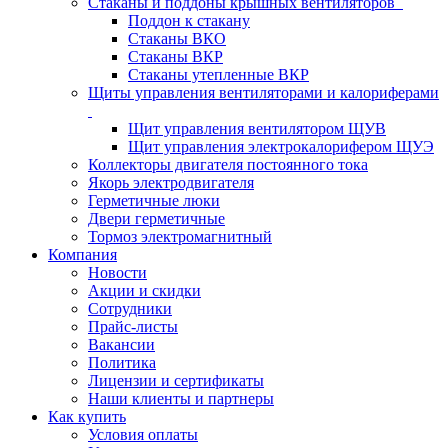
Стаканы и поддоны крышных вентиляторов
Поддон к стакану
Стаканы ВКО
Стаканы ВКР
Стаканы утепленные ВКР
Щиты управления вентиляторами и калориферами
Щит управления вентилятором ЩУВ
Щит управления электрокалорифером ЩУЭ
Коллекторы двигателя постоянного тока
Якорь электродвигателя
Герметичные люки
Двери герметичные
Тормоз электромагнитный
Компания
Новости
Акции и скидки
Сотрудники
Прайс-листы
Вакансии
Политика
Лицензии и сертификаты
Наши клиенты и партнеры
Как купить
Условия оплаты