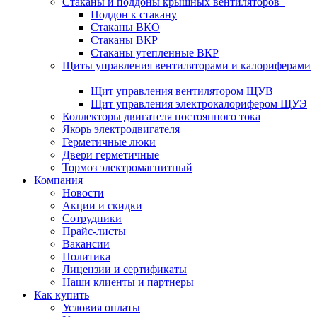
Стаканы и поддоны крышных вентиляторов
Поддон к стакану
Стаканы ВКО
Стаканы ВКР
Стаканы утепленные ВКР
Щиты управления вентиляторами и калориферами
Щит управления вентилятором ЩУВ
Щит управления электрокалорифером ЩУЭ
Коллекторы двигателя постоянного тока
Якорь электродвигателя
Герметичные люки
Двери герметичные
Тормоз электромагнитный
Компания
Новости
Акции и скидки
Сотрудники
Прайс-листы
Вакансии
Политика
Лицензии и сертификаты
Наши клиенты и партнеры
Как купить
Условия оплаты