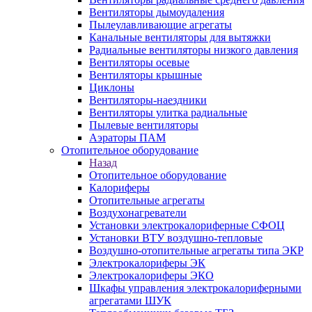
Вентиляторы дымоудаления
Пылеулавливающие агрегаты
Канальные вентиляторы для вытяжки
Радиальные вентиляторы низкого давления
Вентиляторы осевые
Вентиляторы крышные
Циклоны
Вентиляторы-наездники
Вентиляторы улитка радиальные
Пылевые вентиляторы
Аэраторы ПАМ
Отопительное оборудование
Назад
Отопительное оборудование
Калориферы
Отопительные агрегаты
Воздухонагреватели
Установки электрокалориферные СФОЦ
Установки ВТУ воздушно-тепловые
Воздушно-отопительные агрегаты типа ЭКР
Электрокалориферы ЭК
Электрокалориферы ЭКО
Шкафы управления электрокалориферными
агрегатами ШУК