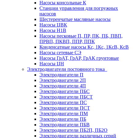
Насосы консольные К
Станции управления для погружных
насосов
Шестеренчатые масляные насосы
Насосы ЦВК
Насосы Н1В
Насосы песковые П, ПР, ПК, ПБ, ПВП,
ПРВП, ПКВП, ППР, ППК
Конденсатные насосы Кс, 1Кс, 1КсВ, КсВ
Насосы сетевые СЭ
Насосы ГрАТ, ГрАР, ГрАК грунтовые
Насосы ЦН
Электродвигатели постоянного тока
Электродвигатели П
Электродвигатели 2П
Электродвигатели 4П
Электродвигатели ПБС
Электродвигатели ПБСТ
Электродвигатели ПС
Электродвигатели ПСТ
Электродвигатели ПМ
Электродвигатели ПБ
Электродвигатели ПБВ
Электродвигатели ПБ2П, ПБ2О
Электродвигатели различных серий