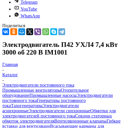
Telegram
YouTube
WhatsApp
Поделиться
Электродвигатель П42 УХЛ4 7,4 кВт
3000 об 220 В IM1001
Главная
-
Каталог
-
Электродвигатели постоянного тока
Промышленные вентиляторы
Отопительное
оборудование
Промышленные насосы
Электродвигатели
постоянного тока
Генераторы постоянного
тока
Тахогенераторы
Электродвигатели
асинхронные
Электродвигатели синхронные
Обмотки для
электродвигателей постоянного тока
Секции статорных
обмоток электродвигателя
Вентиляционные клапаны
Гибкие
вставки для вентиляции
Всасывающие карманы для