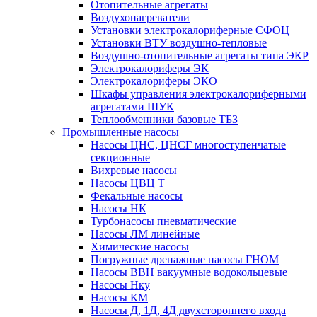
Отопительные агрегаты
Воздухонагреватели
Установки электрокалориферные СФОЦ
Установки ВТУ воздушно-тепловые
Воздушно-отопительные агрегаты типа ЭКР
Электрокалориферы ЭК
Электрокалориферы ЭКО
Шкафы управления электрокалориферными
агрегатами ШУК
Теплообменники базовые ТБЗ
Промышленные насосы
Насосы ЦНС, ЦНСГ многоступенчатые
секционные
Вихревые насосы
Насосы ЦВЦ Т
Фекальные насосы
Насосы НК
Турбонасосы пневматические
Насосы ЛМ линейные
Химические насосы
Погружные дренажные насосы ГНОМ
Насосы ВВН вакуумные водокольцевые
Насосы Нку
Насосы КМ
Насосы Д, 1Д, 4Д двухстороннего входа