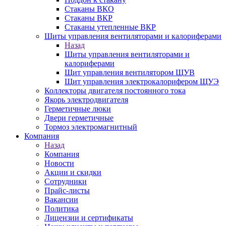
Стаканы ВКО
Стаканы ВКР
Стаканы утепленные ВКР
Щиты управления вентиляторами и калориферами
Назад
Щиты управления вентиляторами и
калориферами
Щит управления вентилятором ЩУВ
Щит управления электрокалорифером ЩУЭ
Коллекторы двигателя постоянного тока
Якорь электродвигателя
Герметичные люки
Двери герметичные
Тормоз электромагнитный
Компания
Назад
Компания
Новости
Акции и скидки
Сотрудники
Прайс-листы
Вакансии
Политика
Лицензии и сертификаты