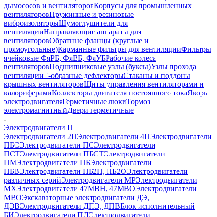
дымососов и вентиляторов
Корпусы для промышленных
вентиляторов
Пружинные и резиновые
виброизоляторы
Шумоглушители для
вентиляции
Направляющие аппараты для
вентиляторов
Обратные фланцы (круглые и
прямоугольные)
Карманные фильтры для вентиляции
Фильтры
ячейковые ФяРБ, ФяВБ, ФяУБ
Рабочие колеса
вентиляторов
Подшипниковые узлы (буксы)
Узлы прохода
вентиляции
Т-образные дефлекторы
Стаканы и поддоны
крышных вентиляторов
Щиты управления вентиляторами и
калориферами
Коллекторы двигателя постоянного тока
Якорь
электродвигателя
Герметичные люки
Тормоз
электромагнитный
Двери герметичные
-
Электродвигатели П
Электродвигатели 2П
Электродвигатели 4П
Электродвигатели
ПБС
Электродвигатели ПС
Электродвигатели
ПСТ
Электродвигатели ПБСТ
Электродвигатели
ПМ
Электродвигатели ПБ
Электродвигатели
ПБВ
Электродвигатели ПБ2П, ПБ2О
Электродвигатели
различных серий
Электродвигатели МР
Электродвигатели
MX
Электродвигатели 47MBH, 47МВО
Электродвигатели
MBO
Экскаваторные электродвигатели ДЭ,
ДЭВ
Электродвигатели ДПЭ, ДПВ
Блок исполнительный
БИ
Электродвигатели ПЛ
Электродвигатели