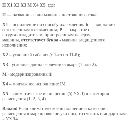
П Х1 Х2 Х3 М Х4 X5
,
где:
П
— название серии машины постоянного тока;
X1
– исполнение по способу охлаждения:
Б
— закрытое с
естественным охлаждением;
Р
— закрытое с
воздухоохладителем, пристроенным наверху
машины,
отсутствует буква
- машина защищенного
исполнения;
X2
– условный габарит (с 1-го по 11-й);
X3
- условная длина сердечника якоря (1 или 2);
М
- модернизированный;
Х4
– монтажное исполнение IM;
X5
– климатическое исполнение (У, УХЛ) и категория
размещения (1, 2, 3, 4).
Важно!
Если климатическое исполнение и категория
размещения в маркировке не указаны, то считать стандартным
– УХЛ4.