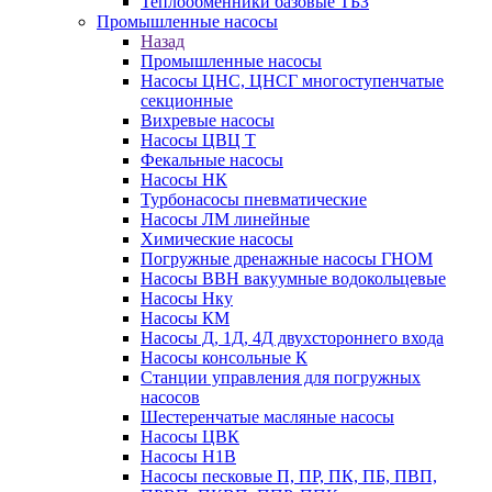
Теплообменники базовые ТБЗ
Промышленные насосы
Назад
Промышленные насосы
Насосы ЦНС, ЦНСГ многоступенчатые
секционные
Вихревые насосы
Насосы ЦВЦ Т
Фекальные насосы
Насосы НК
Турбонасосы пневматические
Насосы ЛМ линейные
Химические насосы
Погружные дренажные насосы ГНОМ
Насосы ВВН вакуумные водокольцевые
Насосы Нку
Насосы КМ
Насосы Д, 1Д, 4Д двухстороннего входа
Насосы консольные К
Станции управления для погружных
насосов
Шестеренчатые масляные насосы
Насосы ЦВК
Насосы Н1В
Насосы песковые П, ПР, ПК, ПБ, ПВП,