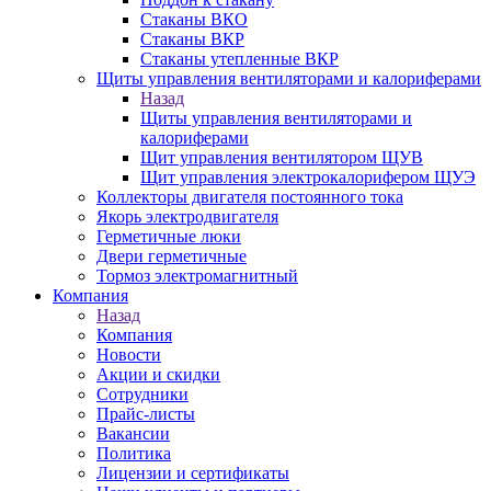
Стаканы ВКО
Стаканы ВКР
Стаканы утепленные ВКР
Щиты управления вентиляторами и калориферами
Назад
Щиты управления вентиляторами и
калориферами
Щит управления вентилятором ЩУВ
Щит управления электрокалорифером ЩУЭ
Коллекторы двигателя постоянного тока
Якорь электродвигателя
Герметичные люки
Двери герметичные
Тормоз электромагнитный
Компания
Назад
Компания
Новости
Акции и скидки
Сотрудники
Прайс-листы
Вакансии
Политика
Лицензии и сертификаты