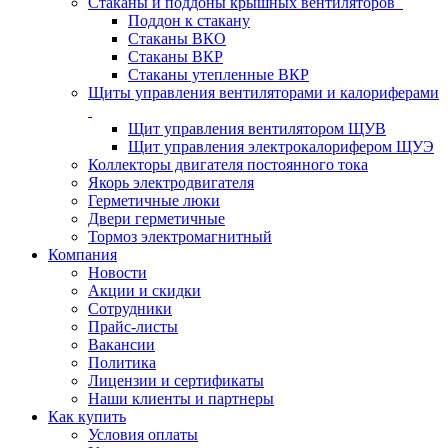
Стаканы и поддоны крышных вентиляторов
Поддон к стакану
Стаканы ВКО
Стаканы ВКР
Стаканы утепленные ВКР
Щиты управления вентиляторами и калориферами
Щит управления вентилятором ЩУВ
Щит управления электрокалорифером ЩУЭ
Коллекторы двигателя постоянного тока
Якорь электродвигателя
Герметичные люки
Двери герметичные
Тормоз электромагнитный
Компания
Новости
Акции и скидки
Сотрудники
Прайс-листы
Вакансии
Политика
Лицензии и сертификаты
Наши клиенты и партнеры
Как купить
Условия оплаты