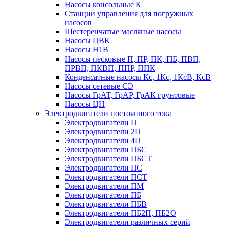
Насосы консольные К
Станции управления для погружных
насосов
Шестеренчатые масляные насосы
Насосы ЦВК
Насосы Н1В
Насосы песковые П, ПР, ПК, ПБ, ПВП,
ПРВП, ПКВП, ППР, ППК
Конденсатные насосы Кс, 1Кс, 1КсВ, КсВ
Насосы сетевые СЭ
Насосы ГрАТ, ГрАР, ГрАК грунтовые
Насосы ЦН
Электродвигатели постоянного тока
Электродвигатели П
Электродвигатели 2П
Электродвигатели 4П
Электродвигатели ПБС
Электродвигатели ПБСТ
Электродвигатели ПС
Электродвигатели ПСТ
Электродвигатели ПМ
Электродвигатели ПБ
Электродвигатели ПБВ
Электродвигатели ПБ2П, ПБ2О
Электродвигатели различных серий