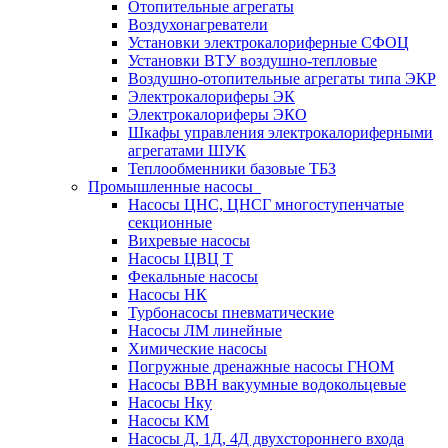
Отопительные агрегаты
Воздухонагреватели
Установки электрокалориферные СФОЦ
Установки ВТУ воздушно-тепловые
Воздушно-отопительные агрегаты типа ЭКР
Электрокалориферы ЭК
Электрокалориферы ЭКО
Шкафы управления электрокалориферными
агрегатами ШУК
Теплообменники базовые ТБЗ
Промышленные насосы
Насосы ЦНС, ЦНСГ многоступенчатые
секционные
Вихревые насосы
Насосы ЦВЦ Т
Фекальные насосы
Насосы НК
Турбонасосы пневматические
Насосы ЛМ линейные
Химические насосы
Погружные дренажные насосы ГНОМ
Насосы ВВН вакуумные водокольцевые
Насосы Нку
Насосы КМ
Насосы Д, 1Д, 4Д двухстороннего входа