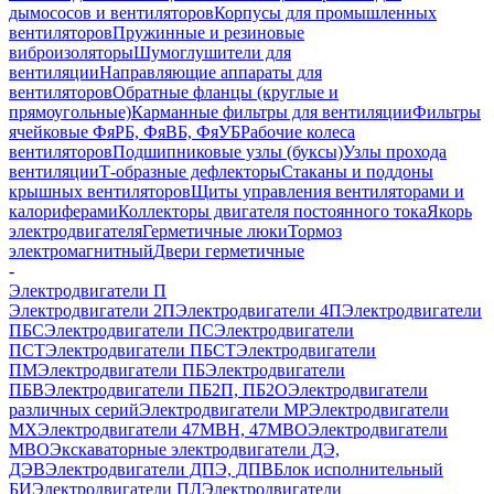
дымососов и вентиляторов
Корпусы для промышленных
вентиляторов
Пружинные и резиновые
виброизоляторы
Шумоглушители для
вентиляции
Направляющие аппараты для
вентиляторов
Обратные фланцы (круглые и
прямоугольные)
Карманные фильтры для вентиляции
Фильтры
ячейковые ФяРБ, ФяВБ, ФяУБ
Рабочие колеса
вентиляторов
Подшипниковые узлы (буксы)
Узлы прохода
вентиляции
Т-образные дефлекторы
Стаканы и поддоны
крышных вентиляторов
Щиты управления вентиляторами и
калориферами
Коллекторы двигателя постоянного тока
Якорь
электродвигателя
Герметичные люки
Тормоз
электромагнитный
Двери герметичные
-
Электродвигатели П
Электродвигатели 2П
Электродвигатели 4П
Электродвигатели
ПБС
Электродвигатели ПС
Электродвигатели
ПСТ
Электродвигатели ПБСТ
Электродвигатели
ПМ
Электродвигатели ПБ
Электродвигатели
ПБВ
Электродвигатели ПБ2П, ПБ2О
Электродвигатели
различных серий
Электродвигатели МР
Электродвигатели
MX
Электродвигатели 47MBH, 47МВО
Электродвигатели
MBO
Экскаваторные электродвигатели ДЭ,
ДЭВ
Электродвигатели ДПЭ, ДПВ
Блок исполнительный
БИ
Электродвигатели ПЛ
Электродвигатели