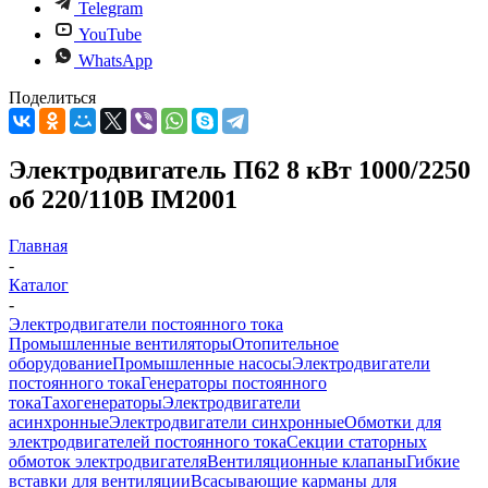
Telegram
YouTube
WhatsApp
Поделиться
Электродвигатель П62 8 кВт 1000/2250
об 220/110В IM2001
Главная
-
Каталог
-
Электродвигатели постоянного тока
Промышленные вентиляторы
Отопительное
оборудование
Промышленные насосы
Электродвигатели
постоянного тока
Генераторы постоянного
тока
Тахогенераторы
Электродвигатели
асинхронные
Электродвигатели синхронные
Обмотки для
электродвигателей постоянного тока
Секции статорных
обмоток электродвигателя
Вентиляционные клапаны
Гибкие
вставки для вентиляции
Всасывающие карманы для