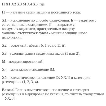
П Х1 Х2 Х3 М Х4 X5
,
где:
П
— название серии машины постоянного тока;
X1
– исполнение по способу охлаждения:
Б
— закрытое с
естественным охлаждением;
Р
— закрытое с
воздухоохладителем, пристроенным наверху
машины,
отсутствует буква
- машина защищенного
исполнения;
X2
– условный габарит (с 1-го по 11-й);
X3
- условная длина сердечника якоря (1 или 2);
М
- модернизированный;
Х4
– монтажное исполнение IM;
X5
– климатическое исполнение (У, УХЛ) и категория
размещения (1, 2, 3, 4).
Важно!
Если климатическое исполнение и категория
размещения в маркировке не указаны, то считать стандартным
– УХЛ4.