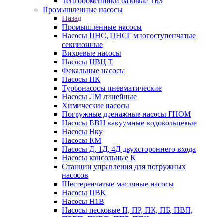
Теплообменники базовые ТБЗ
Промышленные насосы
Назад
Промышленные насосы
Насосы ЦНС, ЦНСГ многоступенчатые
секционные
Вихревые насосы
Насосы ЦВЦ Т
Фекальные насосы
Насосы НК
Турбонасосы пневматические
Насосы ЛМ линейные
Химические насосы
Погружные дренажные насосы ГНОМ
Насосы ВВН вакуумные водокольцевые
Насосы Нку
Насосы КМ
Насосы Д, 1Д, 4Д двухстороннего входа
Насосы консольные К
Станции управления для погружных
насосов
Шестеренчатые масляные насосы
Насосы ЦВК
Насосы Н1В
Насосы песковые П, ПР, ПК, ПБ, ПВП,