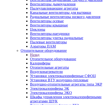
Вентиляторы дымоудаления
Пылеулавливающие агрегаты
Канальные вентиляторы для вытяжки
Радиальные вентиляторы низкого давления
Вентиляторы осевые
Вентиляторы крышные
Циклоны
Вентиляторы-наездники
Вентиляторы улитка радиальные
Пылевые вентиляторы
Аэраторы ПАМ
Отопительное оборудование
Назад
Отопительное оборудование
Калориферы
Отопительные агрегаты
Воздухонагреватели
Установки электрокалориферные СФОЦ
Установки ВТУ воздушно-тепловые
Воздушно-отопительные агрегаты типа ЭКР
Электрокалориферы ЭК
Электрокалориферы ЭКО
Шкафы управления электрокалориферными
агрегатами ШУК