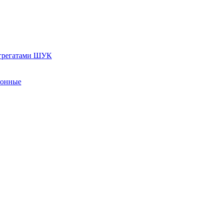
агрегатами ШУК
ионные