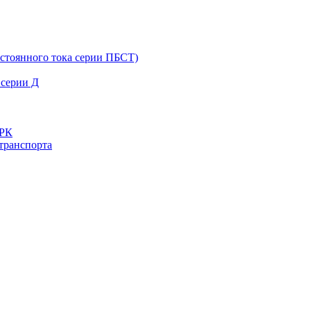
остоянного тока серии ПБСТ)
 серии Д
ДРК
транспорта