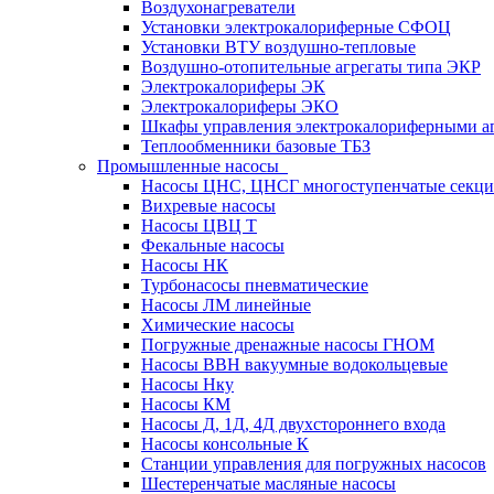
Воздухонагреватели
Установки электрокалориферные СФОЦ
Установки ВТУ воздушно-тепловые
Воздушно-отопительные агрегаты типа ЭКР
Электрокалориферы ЭК
Электрокалориферы ЭКО
Шкафы управления электрокалориферными 
Теплообменники базовые ТБЗ
Промышленные насосы
Насосы ЦНС, ЦНСГ многоступенчатые секц
Вихревые насосы
Насосы ЦВЦ Т
Фекальные насосы
Насосы НК
Турбонасосы пневматические
Насосы ЛМ линейные
Химические насосы
Погружные дренажные насосы ГНОМ
Насосы ВВН вакуумные водокольцевые
Насосы Нку
Насосы КМ
Насосы Д, 1Д, 4Д двухстороннего входа
Насосы консольные К
Станции управления для погружных насосов
Шестеренчатые масляные насосы