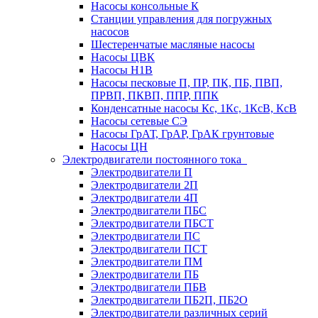
Насосы консольные К
Станции управления для погружных
насосов
Шестеренчатые масляные насосы
Насосы ЦВК
Насосы Н1В
Насосы песковые П, ПР, ПК, ПБ, ПВП,
ПРВП, ПКВП, ППР, ППК
Конденсатные насосы Кс, 1Кс, 1КсВ, КсВ
Насосы сетевые СЭ
Насосы ГрАТ, ГрАР, ГрАК грунтовые
Насосы ЦН
Электродвигатели постоянного тока
Электродвигатели П
Электродвигатели 2П
Электродвигатели 4П
Электродвигатели ПБС
Электродвигатели ПБСТ
Электродвигатели ПС
Электродвигатели ПСТ
Электродвигатели ПМ
Электродвигатели ПБ
Электродвигатели ПБВ
Электродвигатели ПБ2П, ПБ2О
Электродвигатели различных серий