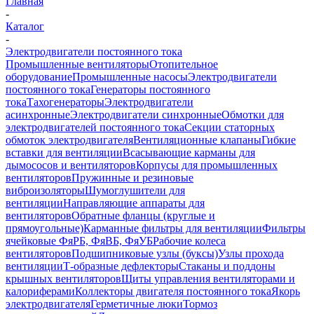
Главная
-
Каталог
-
Электродвигатели постоянного тока
Промышленные вентиляторы
Отопительное
оборудование
Промышленные насосы
Электродвигатели
постоянного тока
Генераторы постоянного
тока
Тахогенераторы
Электродвигатели
асинхронные
Электродвигатели синхронные
Обмотки для
электродвигателей постоянного тока
Секции статорных
обмоток электродвигателя
Вентиляционные клапаны
Гибкие
вставки для вентиляции
Всасывающие карманы для
дымососов и вентиляторов
Корпусы для промышленных
вентиляторов
Пружинные и резиновые
виброизоляторы
Шумоглушители для
вентиляции
Направляющие аппараты для
вентиляторов
Обратные фланцы (круглые и
прямоугольные)
Карманные фильтры для вентиляции
Фильтры
ячейковые ФяРБ, ФяВБ, ФяУБ
Рабочие колеса
вентиляторов
Подшипниковые узлы (буксы)
Узлы прохода
вентиляции
Т-образные дефлекторы
Стаканы и поддоны
крышных вентиляторов
Щиты управления вентиляторами и
калориферами
Коллекторы двигателя постоянного тока
Якорь
электродвигателя
Герметичные люки
Тормоз