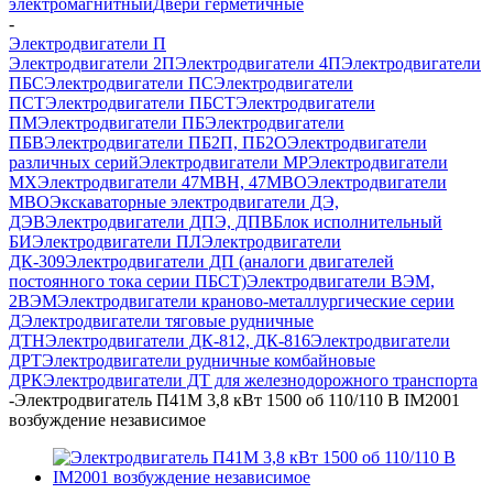
электромагнитный
Двери герметичные
-
Электродвигатели П
Электродвигатели 2П
Электродвигатели 4П
Электродвигатели
ПБС
Электродвигатели ПС
Электродвигатели
ПСТ
Электродвигатели ПБСТ
Электродвигатели
ПМ
Электродвигатели ПБ
Электродвигатели
ПБВ
Электродвигатели ПБ2П, ПБ2О
Электродвигатели
различных серий
Электродвигатели МР
Электродвигатели
MX
Электродвигатели 47MBH, 47МВО
Электродвигатели
MBO
Экскаваторные электродвигатели ДЭ,
ДЭВ
Электродвигатели ДПЭ, ДПВ
Блок исполнительный
БИ
Электродвигатели ПЛ
Электродвигатели
ДК-309
Электродвигатели ДП (аналоги двигателей
постоянного тока серии ПБСТ)
Электродвигатели ВЭМ,
2ВЭМ
Электродвигатели краново-металлургические серии
Д
Электродвигатели тяговые рудничные
ДТН
Электродвигатели ДК-812, ДК-816
Электродвигатели
ДРТ
Электродвигатели рудничные комбайновые
ДРК
Электродвигатели ДТ для железнодорожного транспорта
-
Электродвигатель П41М 3,8 кВт 1500 об 110/110 В IM2001
возбуждение независимое