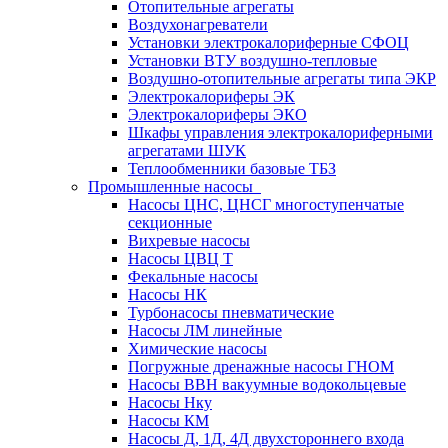
Отопительные агрегаты
Воздухонагреватели
Установки электрокалориферные СФОЦ
Установки ВТУ воздушно-тепловые
Воздушно-отопительные агрегаты типа ЭКР
Электрокалориферы ЭК
Электрокалориферы ЭКО
Шкафы управления электрокалориферными
агрегатами ШУК
Теплообменники базовые ТБЗ
Промышленные насосы
Насосы ЦНС, ЦНСГ многоступенчатые
секционные
Вихревые насосы
Насосы ЦВЦ Т
Фекальные насосы
Насосы НК
Турбонасосы пневматические
Насосы ЛМ линейные
Химические насосы
Погружные дренажные насосы ГНОМ
Насосы ВВН вакуумные водокольцевые
Насосы Нку
Насосы КМ
Насосы Д, 1Д, 4Д двухстороннего входа