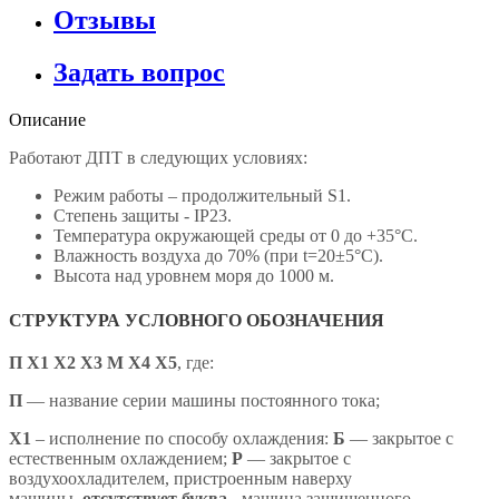
Отзывы
Задать вопрос
Описание
Работают ДПТ в следующих условиях:
Режим работы – продолжительный S1.
Степень защиты - IP23.
Температура окружающей среды от 0 до +35°С.
Влажность воздуха до 70% (при t=20±5°С).
Высота над уровнем моря до 1000 м.
СТРУКТУРА УСЛОВНОГО ОБОЗНАЧЕНИЯ
П Х1 Х2 Х3 М Х4 X5
,
где:
П
— название серии машины постоянного тока;
X1
– исполнение по способу охлаждения:
Б
— закрытое с
естественным охлаждением;
Р
— закрытое с
воздухоохладителем, пристроенным наверху
машины,
отсутствует буква
- машина защищенного