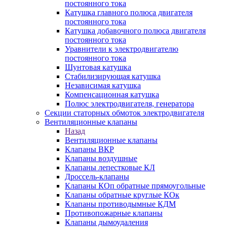
постоянного тока
Катушка главного полюса двигателя
постоянного тока
Катушка добавочного полюса двигателя
постоянного тока
Уравнители к электродвигателю
постоянного тока
Шунтовая катушка
Стабилизирующая катушка
Независимая катушка
Компенсационная катушка
Полюс электродвигателя, генератора
Секции статорных обмоток электродвигателя
Вентиляционные клапаны
Назад
Вентиляционные клапаны
Клапаны ВКР
Клапаны воздушные
Клапаны лепестковые КЛ
Дроссель-клапаны
Клапаны КОп обратные прямоугольные
Клапаны обратные круглые КОк
Клапаны противодымные КДМ
Противопожарные клапаны
Клапаны дымоудаления