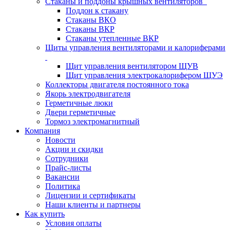
Стаканы и поддоны крышных вентиляторов
Поддон к стакану
Стаканы ВКО
Стаканы ВКР
Стаканы утепленные ВКР
Щиты управления вентиляторами и калориферами
Щит управления вентилятором ЩУВ
Щит управления электрокалорифером ЩУЭ
Коллекторы двигателя постоянного тока
Якорь электродвигателя
Герметичные люки
Двери герметичные
Тормоз электромагнитный
Компания
Новости
Акции и скидки
Сотрудники
Прайс-листы
Вакансии
Политика
Лицензии и сертификаты
Наши клиенты и партнеры
Как купить
Условия оплаты