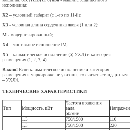
исполнения;
X2
– условный габарит (с 1-го по 11-й);
X3
- условная длина сердечника якоря (1 или 2);
М
- модернизированный;
Х4
– монтажное исполнение IM;
X5
– климатическое исполнение (У, УХЛ) и категория
размещения (1, 2, 3, 4).
Важно!
Если климатическое исполнение и категория
размещения в маркировке не указаны, то считать стандартным
– УХЛ4.
ТЕХНИЧЕСКИЕ ХАРАКТЕРИСТИКИ
Частота вращения
Тип
Мощность, кВт
вала,
Напряжен
об/мин
1,3
750/1500
110
1,3
750/1500
220