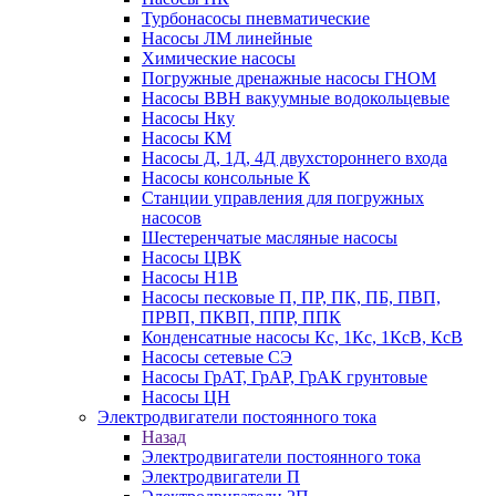
Турбонасосы пневматические
Насосы ЛМ линейные
Химические насосы
Погружные дренажные насосы ГНОМ
Насосы ВВН вакуумные водокольцевые
Насосы Нку
Насосы КМ
Насосы Д, 1Д, 4Д двухстороннего входа
Насосы консольные К
Станции управления для погружных
насосов
Шестеренчатые масляные насосы
Насосы ЦВК
Насосы Н1В
Насосы песковые П, ПР, ПК, ПБ, ПВП,
ПРВП, ПКВП, ППР, ППК
Конденсатные насосы Кс, 1Кс, 1КсВ, КсВ
Насосы сетевые СЭ
Насосы ГрАТ, ГрАР, ГрАК грунтовые
Насосы ЦН
Электродвигатели постоянного тока
Назад
Электродвигатели постоянного тока
Электродвигатели П