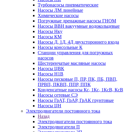
Турбонасосы пневматические
Насосы ЛМ линейные
Химические насосы
Погружные дренажные насосы ГНОМ
Насосы ВВН вакуумные водокольцевые
Насосы Нку
Насосы КМ
Насосы Д, 1Д, 4Д двухстороннего входа
Насосы консольные К
Станции управления для погружных
насосов
Шестеренчатые масляные насосы
Насосы ЦВК
Насосы Н1В
Насосы песковые П, ПР, ПК, ПБ, ПВП,
ПРВП, ПКВП, ППР, ППК
Конденсатные насосы Кс, 1Кс, 1КсВ, КсВ
Насосы сетевые СЭ
Насосы ГрАТ, ГрАР, ГрАК грунтовые
Насосы ЦН
Электродвигатели постоянного тока
Назад
Электродвигатели постоянного тока
Электродвигатели П