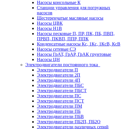
Насосы консольные К
Станции управления для погружных
насосов
Шестеренчатые масляные насосы
Насосы ЦВК
Насосы Н1В
Насосы песковые П, ПР, ПК, ПБ, ПВП,
ПРВП, ПКВП, ППР, ППК
Конденсатные насосы Кс, 1Кс, 1КсВ, КсВ
Насосы сетевые СЭ
Насосы ГрАТ, ГрАР, ГрАК грунтовые
Насосы ЦН
Электродвигатели постоянного тока
Электродвигатели П
Электродвигатели 2П
Электродвигатели 4П
Электродвигатели ПБС
Электродвигатели ПБСТ
Электродвигатели ПС
Электродвигатели ПСТ
Электродвигатели ПМ
Электродвигатели ПБ
Электродвигатели ПБВ
Электродвигатели ПБ2П, ПБ2О
Электродвигатели различных серий