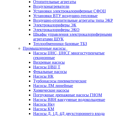
Отопительные агрегаты
Воздухонагреватели
Установки электрокалориферные СФОЦ
Установки ВТУ воздушно-тепловые
Воздушно-отопительные агрегаты типа ЭКР
Электрокалориферы ЭК
Электрокалориферы ЭКО
Шкафы управления электрокалориферными
агрегатами ШУК
Теплообменники базовые ТБЗ
Промышленные насосы
Насосы ЦНС, ЦНСГ многоступенчатые
секционные
Вихревые насосы
Насосы ЦВЦ Т
Фекальные насосы
Насосы НК
Турбонасосы пневматические
Насосы ЛМ линейные
Химические насосы
Погружные дренажные насосы ГНОМ
Насосы ВВН вакуумные водокольцевые
Насосы Нку
Насосы КМ
Насосы Д, 1Д, 4Д двухстороннего входа