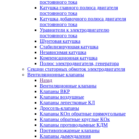
постоянного тока
Катушка главного полюса двигателя
постоянного тока
Катушка добавочного полюса двигателя
постоянного тока
Уравнители к электродвигателю
постоянного тока
Шунтовая катушка
Стабилизирующая катушка
Независимая катушка
Компенсационная катушка
Полюс электродвигателя, генератора
Секции статорных обмоток электродвигателя
Вентиляционные клапаны
Назад
Вентиляционные клапаны
Клапаны ВКР
Клапаны воздушные
Клапаны лепестковые КЛ
Дроссель-клапаны
Клапаны КОп обратные прямоугольные
Клапаны обратные круглые КОк
Клапаны противодымные КДМ
Противопожарные клапаны
Клапаны дымоудаления