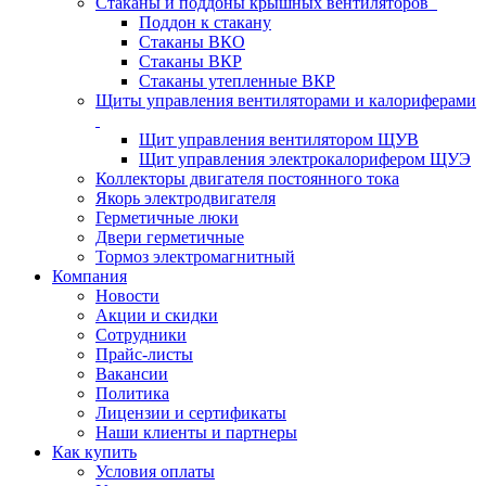
Стаканы и поддоны крышных вентиляторов
Поддон к стакану
Стаканы ВКО
Стаканы ВКР
Стаканы утепленные ВКР
Щиты управления вентиляторами и калориферами
Щит управления вентилятором ЩУВ
Щит управления электрокалорифером ЩУЭ
Коллекторы двигателя постоянного тока
Якорь электродвигателя
Герметичные люки
Двери герметичные
Тормоз электромагнитный
Компания
Новости
Акции и скидки
Сотрудники
Прайс-листы
Вакансии
Политика
Лицензии и сертификаты
Наши клиенты и партнеры
Как купить
Условия оплаты