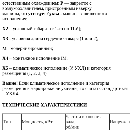
естественным охлаждением;
Р
— закрытое с
воздухоохладителем, пристроенным наверху
машины,
отсутствует буква
- машина защищенного
исполнения;
X2
– условный габарит (с 1-го по 11-й);
X3
- условная длина сердечника якоря (1 или 2);
М
- модернизированный;
Х4
– монтажное исполнение IM;
X5
– климатическое исполнение (У, УХЛ) и категория
размещения (1, 2, 3, 4).
Важно!
Если климатическое исполнение и категория
размещения в маркировке не указаны, то считать стандартным
– УХЛ4.
ТЕХНИЧЕСКИЕ ХАРАКТЕРИСТИКИ
Частота вращения
Тип
Мощность, кВт
вала,
Напряжен
об/мин