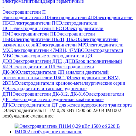
электромагнитный
Двери герметичные
-
Электродвигатели П
Электродвигатели 2П
Электродвигатели 4П
Электродвигатели
ПБС
Электродвигатели ПС
Электродвигатели
ПСТ
Электродвигатели ПБСТ
Электродвигатели
ПМ
Электродвигатели ПБ
Электродвигатели
ПБВ
Электродвигатели ПБ2П, ПБ2О
Электродвигатели
различных серий
Электродвигатели МР
Электродвигатели
MX
Электродвигатели 47MBH, 47МВО
Электродвигатели
MBO
Экскаваторные электродвигатели ДЭ,
ДЭВ
Электродвигатели ДПЭ, ДПВ
Блок исполнительный
БИ
Электродвигатели ПЛ
Электродвигатели
ДК-309
Электродвигатели ДП (аналоги двигателей
постоянного тока серии ПБСТ)
Электродвигатели ВЭМ,
2ВЭМ
Электродвигатели краново-металлургические серии
Д
Электродвигатели тяговые рудничные
ДТН
Электродвигатели ДК-812, ДК-816
Электродвигатели
ДРТ
Электродвигатели рудничные комбайновые
ДРК
Электродвигатели ДТ для железнодорожного транспорта
-
Электродвигатель П11М 0,29 кВт 1500 об 220 В IM1002
возбуждение смешанное