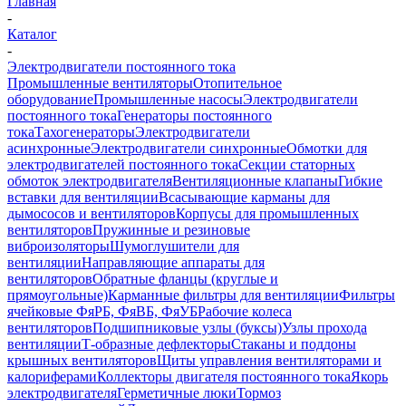
Главная
-
Каталог
-
Электродвигатели постоянного тока
Промышленные вентиляторы
Отопительное
оборудование
Промышленные насосы
Электродвигатели
постоянного тока
Генераторы постоянного
тока
Тахогенераторы
Электродвигатели
асинхронные
Электродвигатели синхронные
Обмотки для
электродвигателей постоянного тока
Секции статорных
обмоток электродвигателя
Вентиляционные клапаны
Гибкие
вставки для вентиляции
Всасывающие карманы для
дымососов и вентиляторов
Корпусы для промышленных
вентиляторов
Пружинные и резиновые
виброизоляторы
Шумоглушители для
вентиляции
Направляющие аппараты для
вентиляторов
Обратные фланцы (круглые и
прямоугольные)
Карманные фильтры для вентиляции
Фильтры
ячейковые ФяРБ, ФяВБ, ФяУБ
Рабочие колеса
вентиляторов
Подшипниковые узлы (буксы)
Узлы прохода
вентиляции
Т-образные дефлекторы
Стаканы и поддоны
крышных вентиляторов
Щиты управления вентиляторами и
калориферами
Коллекторы двигателя постоянного тока
Якорь
электродвигателя
Герметичные люки
Тормоз