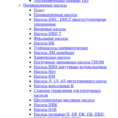
Теплообменники базовые ТБЗ
Промышленные насосы
Назад
Промышленные насосы
Насосы ЦНС, ЦНСГ многоступенчатые
секционные
Вихревые насосы
Насосы ЦВЦ Т
Фекальные насосы
Насосы НК
Турбонасосы пневматические
Насосы ЛМ линейные
Химические насосы
Погружные дренажные насосы ГНОМ
Насосы ВВН вакуумные водокольцевые
Насосы Нку
Насосы КМ
Насосы Д, 1Д, 4Д двухстороннего входа
Насосы консольные К
Станции управления для погружных
насосов
Шестеренчатые масляные насосы
Насосы ЦВК
Насосы Н1В
Насосы песковые П, ПР, ПК, ПБ, ПВП,