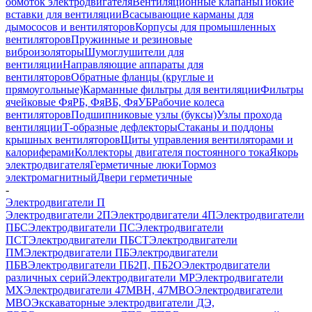
обмоток электродвигателя
Вентиляционные клапаны
Гибкие
вставки для вентиляции
Всасывающие карманы для
дымососов и вентиляторов
Корпусы для промышленных
вентиляторов
Пружинные и резиновые
виброизоляторы
Шумоглушители для
вентиляции
Направляющие аппараты для
вентиляторов
Обратные фланцы (круглые и
прямоугольные)
Карманные фильтры для вентиляции
Фильтры
ячейковые ФяРБ, ФяВБ, ФяУБ
Рабочие колеса
вентиляторов
Подшипниковые узлы (буксы)
Узлы прохода
вентиляции
Т-образные дефлекторы
Стаканы и поддоны
крышных вентиляторов
Щиты управления вентиляторами и
калориферами
Коллекторы двигателя постоянного тока
Якорь
электродвигателя
Герметичные люки
Тормоз
электромагнитный
Двери герметичные
-
Электродвигатели П
Электродвигатели 2П
Электродвигатели 4П
Электродвигатели
ПБС
Электродвигатели ПС
Электродвигатели
ПСТ
Электродвигатели ПБСТ
Электродвигатели
ПМ
Электродвигатели ПБ
Электродвигатели
ПБВ
Электродвигатели ПБ2П, ПБ2О
Электродвигатели
различных серий
Электродвигатели МР
Электродвигатели
MX
Электродвигатели 47MBH, 47МВО
Электродвигатели
MBO
Экскаваторные электродвигатели ДЭ,