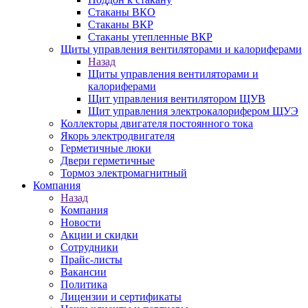
Стаканы ВКО
Стаканы ВКР
Стаканы утепленные ВКР
Щиты управления вентиляторами и калориферами
Назад
Щиты управления вентиляторами и
калориферами
Щит управления вентилятором ЩУВ
Щит управления электрокалорифером ЩУЭ
Коллекторы двигателя постоянного тока
Якорь электродвигателя
Герметичные люки
Двери герметичные
Тормоз электромагнитный
Компания
Назад
Компания
Новости
Акции и скидки
Сотрудники
Прайс-листы
Вакансии
Политика
Лицензии и сертификаты