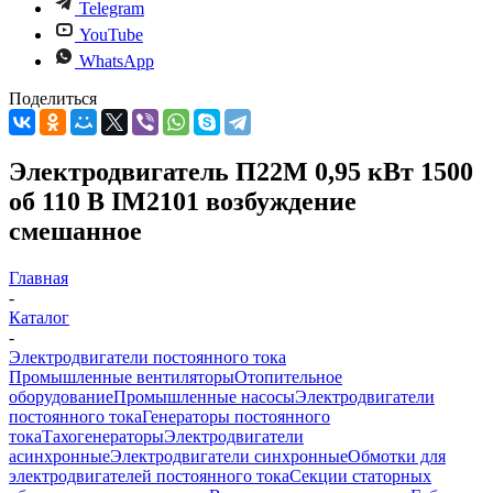
Telegram
YouTube
WhatsApp
Поделиться
Электродвигатель П22М 0,95 кВт 1500
об 110 В IM2101 возбуждение
смешанное
Главная
-
Каталог
-
Электродвигатели постоянного тока
Промышленные вентиляторы
Отопительное
оборудование
Промышленные насосы
Электродвигатели
постоянного тока
Генераторы постоянного
тока
Тахогенераторы
Электродвигатели
асинхронные
Электродвигатели синхронные
Обмотки для
электродвигателей постоянного тока
Секции статорных