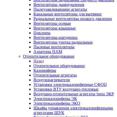
Вентиляторы дымоудаления
Пылеулавливающие агрегаты
Канальные вентиляторы для вытяжки
Радиальные вентиляторы низкого давления
Вентиляторы осевые
Вентиляторы крышные
Циклоны
Вентиляторы-наездники
Вентиляторы улитка радиальные
Пылевые вентиляторы
Аэраторы ПАМ
Отопительное оборудование
Назад
Отопительное оборудование
Калориферы
Отопительные агрегаты
Воздухонагреватели
Установки электрокалориферные СФОЦ
Установки ВТУ воздушно-тепловые
Воздушно-отопительные агрегаты типа ЭКР
Электрокалориферы ЭК
Электрокалориферы ЭКО
Шкафы управления электрокалориферными
агрегатами ШУК