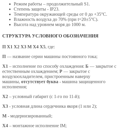
Режим работы – продолжительный S1.
Степень защиты - IP23.
Температура окружающей среды от 0 до +35°С.
Влажность воздуха до 70% (при t=20±5°С).
Высота над уровнем моря до 1000 м.
СТРУКТУРА УСЛОВНОГО ОБОЗНАЧЕНИЯ
П Х1 Х2 Х3 М Х4 X5
,
где:
П
— название серии машины постоянного тока;
X1
– исполнение по способу охлаждения:
Б
— закрытое с
естественным охлаждением;
Р
— закрытое с
воздухоохладителем, пристроенным наверху
машины,
отсутствует буква
- машина защищенного
исполнения;
X2
– условный габарит (с 1-го по 11-й);
X3
- условная длина сердечника якоря (1 или 2);
М
- модернизированный;
Х4
– монтажное исполнение IM;