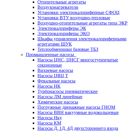
Отопительные агрегаты
Воздухонагреватели
Установки электрокалориферные СФОЦ
Установки ВТУ воздушно-тепловые
Воздушно-отопительные агрегаты типа ЭКР
Электрокалориферы ЭК
Электрокалориферы ЭКО
Шкафы управления электрокалориферными
агрегатами ШУК
Теплообменники базовые ТБЗ
Промышленные насосы
Насосы ЦНС, ЦНСГ многоступенчатые
секционные
Вихревые насосы
Насосы ЦВЦ Т
Фекальные насосы
Насосы НК
Турбонасосы пневматические
Насосы ЛМ линейные
Химические насосы
Погружные дренажные насосы ГНОМ
Насосы ВВН вакуумные водокольцевые
Насосы Нку
Насосы КМ
Насосы Д, 1Д, 4Д двухстороннего входа