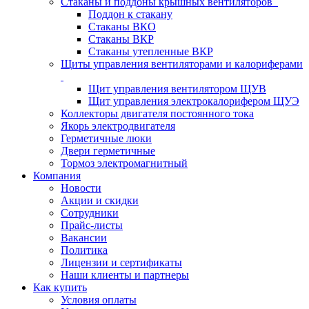
Стаканы и поддоны крышных вентиляторов
Поддон к стакану
Стаканы ВКО
Стаканы ВКР
Стаканы утепленные ВКР
Щиты управления вентиляторами и калориферами
Щит управления вентилятором ЩУВ
Щит управления электрокалорифером ЩУЭ
Коллекторы двигателя постоянного тока
Якорь электродвигателя
Герметичные люки
Двери герметичные
Тормоз электромагнитный
Компания
Новости
Акции и скидки
Сотрудники
Прайс-листы
Вакансии
Политика
Лицензии и сертификаты
Наши клиенты и партнеры
Как купить
Условия оплаты