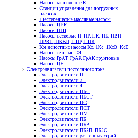
Насосы консольные К
Станции управления для погружных
насосов
Шестеренчатые масляные насосы
Насосы ЦВК
Насосы Н1В
Насосы песковые П, ПР, ПК, ПБ, ПВП,
ПРВП, ПКВП, ППР, ППК
Конденсатные насосы Кс, 1Кс, 1КсВ, КсВ
Насосы сетевые СЭ
Насосы ГрАТ, ГрАР, ГрАК грунтовые
Насосы ЦН
Электродвигатели постоянного тока
Электродвигатели П
Электродвигатели 2П
Электродвигатели 4П
Электродвигатели ПБС
Электродвигатели ПБСТ
Электродвигатели ПС
Электродвигатели ПСТ
Электродвигатели ПМ
Электродвигатели ПБ
Электродвигатели ПБВ
Электродвигатели ПБ2П, ПБ2О
Электродвигатели различных серий