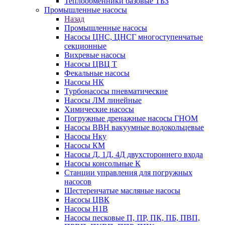
Теплообменники базовые ТБЗ
Промышленные насосы
Назад
Промышленные насосы
Насосы ЦНС, ЦНСГ многоступенчатые
секционные
Вихревые насосы
Насосы ЦВЦ Т
Фекальные насосы
Насосы НК
Турбонасосы пневматические
Насосы ЛМ линейные
Химические насосы
Погружные дренажные насосы ГНОМ
Насосы ВВН вакуумные водокольцевые
Насосы Нку
Насосы КМ
Насосы Д, 1Д, 4Д двухстороннего входа
Насосы консольные К
Станции управления для погружных
насосов
Шестеренчатые масляные насосы
Насосы ЦВК
Насосы Н1В
Насосы песковые П, ПР, ПК, ПБ, ПВП,