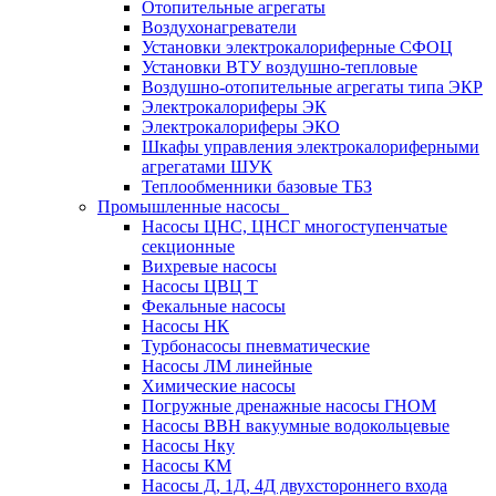
Отопительные агрегаты
Воздухонагреватели
Установки электрокалориферные СФОЦ
Установки ВТУ воздушно-тепловые
Воздушно-отопительные агрегаты типа ЭКР
Электрокалориферы ЭК
Электрокалориферы ЭКО
Шкафы управления электрокалориферными
агрегатами ШУК
Теплообменники базовые ТБЗ
Промышленные насосы
Насосы ЦНС, ЦНСГ многоступенчатые
секционные
Вихревые насосы
Насосы ЦВЦ Т
Фекальные насосы
Насосы НК
Турбонасосы пневматические
Насосы ЛМ линейные
Химические насосы
Погружные дренажные насосы ГНОМ
Насосы ВВН вакуумные водокольцевые
Насосы Нку
Насосы КМ
Насосы Д, 1Д, 4Д двухстороннего входа