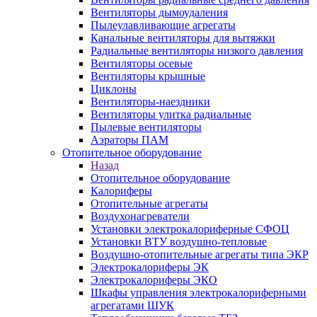
Вентиляторы дымоудаления
Пылеулавливающие агрегаты
Канальные вентиляторы для вытяжки
Радиальные вентиляторы низкого давления
Вентиляторы осевые
Вентиляторы крышные
Циклоны
Вентиляторы-наездники
Вентиляторы улитка радиальные
Пылевые вентиляторы
Аэраторы ПАМ
Отопительное оборудование
Назад
Отопительное оборудование
Калориферы
Отопительные агрегаты
Воздухонагреватели
Установки электрокалориферные СФОЦ
Установки ВТУ воздушно-тепловые
Воздушно-отопительные агрегаты типа ЭКР
Электрокалориферы ЭК
Электрокалориферы ЭКО
Шкафы управления электрокалориферными
агрегатами ШУК