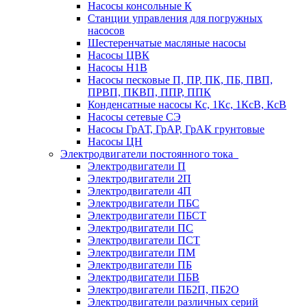
Насосы консольные К
Станции управления для погружных
насосов
Шестеренчатые масляные насосы
Насосы ЦВК
Насосы Н1В
Насосы песковые П, ПР, ПК, ПБ, ПВП,
ПРВП, ПКВП, ППР, ППК
Конденсатные насосы Кс, 1Кс, 1КсВ, КсВ
Насосы сетевые СЭ
Насосы ГрАТ, ГрАР, ГрАК грунтовые
Насосы ЦН
Электродвигатели постоянного тока
Электродвигатели П
Электродвигатели 2П
Электродвигатели 4П
Электродвигатели ПБС
Электродвигатели ПБСТ
Электродвигатели ПС
Электродвигатели ПСТ
Электродвигатели ПМ
Электродвигатели ПБ
Электродвигатели ПБВ
Электродвигатели ПБ2П, ПБ2О
Электродвигатели различных серий