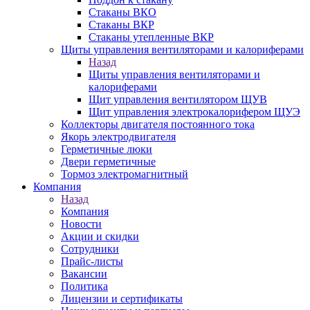
Стаканы ВКО
Стаканы ВКР
Стаканы утепленные ВКР
Щиты управления вентиляторами и калориферами
Назад
Щиты управления вентиляторами и
калориферами
Щит управления вентилятором ЩУВ
Щит управления электрокалорифером ЩУЭ
Коллекторы двигателя постоянного тока
Якорь электродвигателя
Герметичные люки
Двери герметичные
Тормоз электромагнитный
Компания
Назад
Компания
Новости
Акции и скидки
Сотрудники
Прайс-листы
Вакансии
Политика
Лицензии и сертификаты