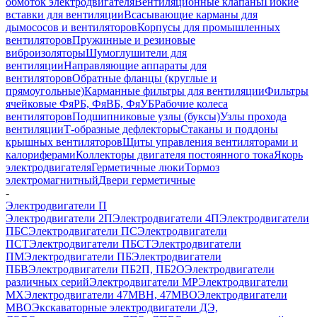
обмоток электродвигателя
Вентиляционные клапаны
Гибкие
вставки для вентиляции
Всасывающие карманы для
дымососов и вентиляторов
Корпусы для промышленных
вентиляторов
Пружинные и резиновые
виброизоляторы
Шумоглушители для
вентиляции
Направляющие аппараты для
вентиляторов
Обратные фланцы (круглые и
прямоугольные)
Карманные фильтры для вентиляции
Фильтры
ячейковые ФяРБ, ФяВБ, ФяУБ
Рабочие колеса
вентиляторов
Подшипниковые узлы (буксы)
Узлы прохода
вентиляции
Т-образные дефлекторы
Стаканы и поддоны
крышных вентиляторов
Щиты управления вентиляторами и
калориферами
Коллекторы двигателя постоянного тока
Якорь
электродвигателя
Герметичные люки
Тормоз
электромагнитный
Двери герметичные
-
Электродвигатели П
Электродвигатели 2П
Электродвигатели 4П
Электродвигатели
ПБС
Электродвигатели ПС
Электродвигатели
ПСТ
Электродвигатели ПБСТ
Электродвигатели
ПМ
Электродвигатели ПБ
Электродвигатели
ПБВ
Электродвигатели ПБ2П, ПБ2О
Электродвигатели
различных серий
Электродвигатели МР
Электродвигатели
MX
Электродвигатели 47MBH, 47МВО
Электродвигатели
MBO
Экскаваторные электродвигатели ДЭ,