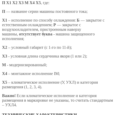
П Х1 Х2 Х3 М Х4 X5
,
где:
П
— название серии машины постоянного тока;
X1
– исполнение по способу охлаждения:
Б
— закрытое с
естественным охлаждением;
Р
— закрытое с
воздухоохладителем, пристроенным наверху
машины,
отсутствует буква
- машина защищенного
исполнения;
X2
– условный габарит (с 1-го по 11-й);
X3
- условная длина сердечника якоря (1 или 2);
М
- модернизированный;
Х4
– монтажное исполнение IM;
X5
– климатическое исполнение (У, УХЛ) и категория
размещения (1, 2, 3, 4).
Важно!
Если климатическое исполнение и категория
размещения в маркировке не указаны, то считать стандартным
– УХЛ4.
ТЕХНИЧЕСКИЕ ХАРАКТЕРИСТИКИ