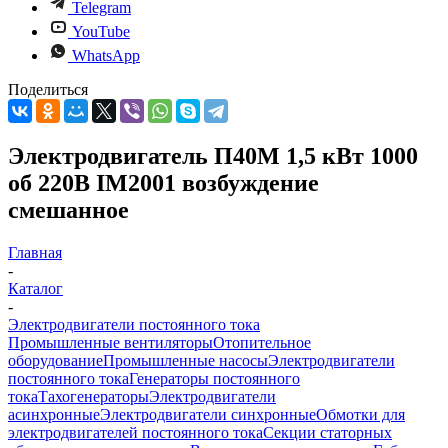
Telegram
YouTube
WhatsApp
Поделиться
Электродвигатель П40М 1,5 кВт 1000
об 220В IM2001 возбуждение
смешанное
Главная
-
Каталог
-
Электродвигатели постоянного тока
Промышленные вентиляторы
Отопительное
оборудование
Промышленные насосы
Электродвигатели
постоянного тока
Генераторы постоянного
тока
Тахогенераторы
Электродвигатели
асинхронные
Электродвигатели синхронные
Обмотки для
электродвигателей постоянного тока
Секции статорных