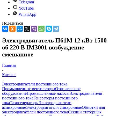
Telegram
YouTube
WhatsApp
Поделиться
Электродвигатель П61М 12 кВт 1500
об 220 В IM3001 возбуждение
смешанное
Главная
-
Каталог
-
Электродвигатели постоянного тока
Промышленные вентиляторы
Отопительное
оборудование
Промышленные насосы
Электродвигатели
постоянного тока
Генераторы постоянного
тока
Тахогенераторы
Электродвигатели
асинхронные
Электродвигатели синхронные
Обмотки для
электродвигателей постоянного тока
Секции статорных