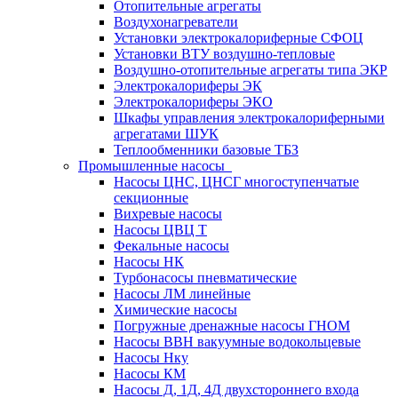
Отопительные агрегаты
Воздухонагреватели
Установки электрокалориферные СФОЦ
Установки ВТУ воздушно-тепловые
Воздушно-отопительные агрегаты типа ЭКР
Электрокалориферы ЭК
Электрокалориферы ЭКО
Шкафы управления электрокалориферными
агрегатами ШУК
Теплообменники базовые ТБЗ
Промышленные насосы
Насосы ЦНС, ЦНСГ многоступенчатые
секционные
Вихревые насосы
Насосы ЦВЦ Т
Фекальные насосы
Насосы НК
Турбонасосы пневматические
Насосы ЛМ линейные
Химические насосы
Погружные дренажные насосы ГНОМ
Насосы ВВН вакуумные водокольцевые
Насосы Нку
Насосы КМ
Насосы Д, 1Д, 4Д двухстороннего входа