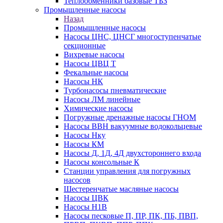
Теплообменники базовые ТБЗ
Промышленные насосы
Назад
Промышленные насосы
Насосы ЦНС, ЦНСГ многоступенчатые
секционные
Вихревые насосы
Насосы ЦВЦ Т
Фекальные насосы
Насосы НК
Турбонасосы пневматические
Насосы ЛМ линейные
Химические насосы
Погружные дренажные насосы ГНОМ
Насосы ВВН вакуумные водокольцевые
Насосы Нку
Насосы КМ
Насосы Д, 1Д, 4Д двухстороннего входа
Насосы консольные К
Станции управления для погружных
насосов
Шестеренчатые масляные насосы
Насосы ЦВК
Насосы Н1В
Насосы песковые П, ПР, ПК, ПБ, ПВП,