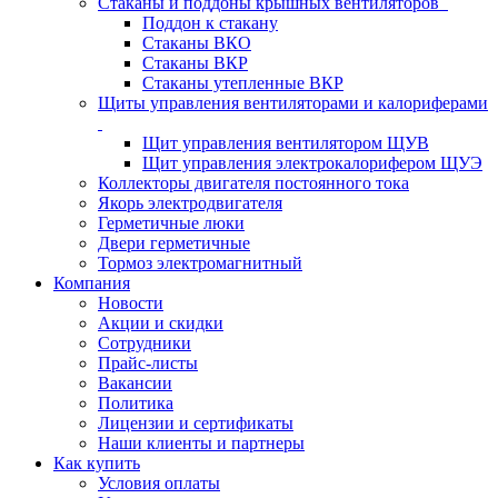
Стаканы и поддоны крышных вентиляторов
Поддон к стакану
Стаканы ВКО
Стаканы ВКР
Стаканы утепленные ВКР
Щиты управления вентиляторами и калориферами
Щит управления вентилятором ЩУВ
Щит управления электрокалорифером ЩУЭ
Коллекторы двигателя постоянного тока
Якорь электродвигателя
Герметичные люки
Двери герметичные
Тормоз электромагнитный
Компания
Новости
Акции и скидки
Сотрудники
Прайс-листы
Вакансии
Политика
Лицензии и сертификаты
Наши клиенты и партнеры
Как купить
Условия оплаты