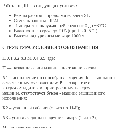
Работают ДПТ в следующих условиях:
Режим работы – продолжительный S1.
Степень защиты - IP23.
Температура окружающей среды от 0 до +35°С.
Влажность воздуха до 70% (при t=20±5°С).
Высота над уровнем моря до 1000 м.
СТРУКТУРА УСЛОВНОГО ОБОЗНАЧЕНИЯ
П Х1 Х2 Х3 М Х4 X5
,
где:
П
— название серии машины постоянного тока;
X1
– исполнение по способу охлаждения:
Б
— закрытое с
естественным охлаждением;
Р
— закрытое с
воздухоохладителем, пристроенным наверху
машины,
отсутствует буква
- машина защищенного
исполнения;
X2
– условный габарит (с 1-го по 11-й);
X3
- условная длина сердечника якоря (1 или 2);
М
- модернизированный;