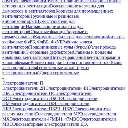
обмоток электродвигателя
Вентиляционные клапаны
Гибкие
вставки для вентиляции
Всасывающие карманы для
дымососов и вентиляторов
Корпусы для промышленных
вентиляторов
Пружинные и резиновые
виброизоляторы
Шумоглушители для
вентиляции
Направляющие аппараты для
вентиляторов
Обратные фланцы (круглые и
прямоугольные)
Карманные фильтры для вентиляции
Фильтры
ячейковые ФяРБ, ФяВБ, ФяУБ
Рабочие колеса
вентиляторов
Подшипниковые узлы (буксы)
Узлы прохода
вентиляции
Т-образные дефлекторы
Стаканы и поддоны
крышных вентиляторов
Щиты управления вентиляторами и
калориферами
Коллекторы двигателя постоянного тока
Якорь
электродвигателя
Герметичные люки
Тормоз
электромагнитный
Двери герметичные
-
Электродвигатели П
Электродвигатели 2П
Электродвигатели 4П
Электродвигатели
ПБС
Электродвигатели ПС
Электродвигатели
ПСТ
Электродвигатели ПБСТ
Электродвигатели
ПМ
Электродвигатели ПБ
Электродвигатели
ПБВ
Электродвигатели ПБ2П, ПБ2О
Электродвигатели
различных серий
Электродвигатели МР
Электродвигатели
MX
Электродвигатели 47MBH, 47МВО
Электродвигатели
MBO
Экскаваторные электродвигатели ДЭ,