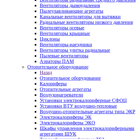
Вентиляторы дымоудаления
Пылеулавливающие агрегаты
Канальные вентиляторы для вытяжки
Радиальные вентиляторы низкого давления
Вентиляторы осевые
Вентиляторы крышные
Циклоны
Вентиляторы-наездники
Вентиляторы улитка радиальные
Пылевые вентиляторы
Аэраторы ПАМ
Отопительное оборудование
Назад
Отопительное оборудование
Калориферы
Отопительные агрегаты
Воздухонагреватели
Установки электрокалориферные СФОЦ
Установки ВТУ воздушно-тепловые
Воздушно-отопительные агрегаты типа ЭКР
Электрокалориферы ЭК
Электрокалориферы ЭКО
Шкафы управления электрокалориферными
агрегатами ШУК