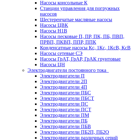
Насосы консольные К
Станции управления для погружных
насосов
Шестеренчатые масляные насосы
Насосы ЦВК
Насосы Н1В
Насосы песковые П, ПР, ПК, ПБ, ПВП,
ПРВП, ПКВП, ППР, ППК
Конденсатные насосы Кс, 1Кс, 1КсВ, КсВ
Насосы сетевые СЭ
Насосы ГрАТ, ГрАР, ГрАК грунтовые
Насосы ЦН
Электродвигатели постоянного тока
Электродвигатели П
Электродвигатели 2П
Электродвигатели 4П
Электродвигатели ПБС
Электродвигатели ПБСТ
Электродвигатели ПС
Электродвигатели ПСТ
Электродвигатели ПМ
Электродвигатели ПБ
Электродвигатели ПБВ
Электродвигатели ПБ2П, ПБ2О
Электродвигатели различных серий