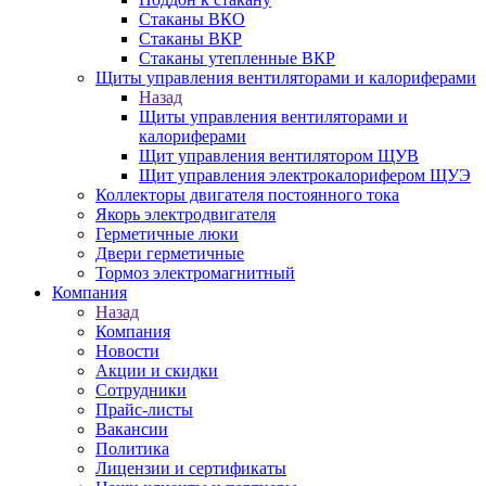
Стаканы ВКО
Стаканы ВКР
Стаканы утепленные ВКР
Щиты управления вентиляторами и калориферами
Назад
Щиты управления вентиляторами и
калориферами
Щит управления вентилятором ЩУВ
Щит управления электрокалорифером ЩУЭ
Коллекторы двигателя постоянного тока
Якорь электродвигателя
Герметичные люки
Двери герметичные
Тормоз электромагнитный
Компания
Назад
Компания
Новости
Акции и скидки
Сотрудники
Прайс-листы
Вакансии
Политика
Лицензии и сертификаты