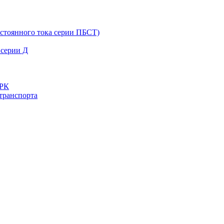
остоянного тока серии ПБСТ)
 серии Д
ДРК
транспорта