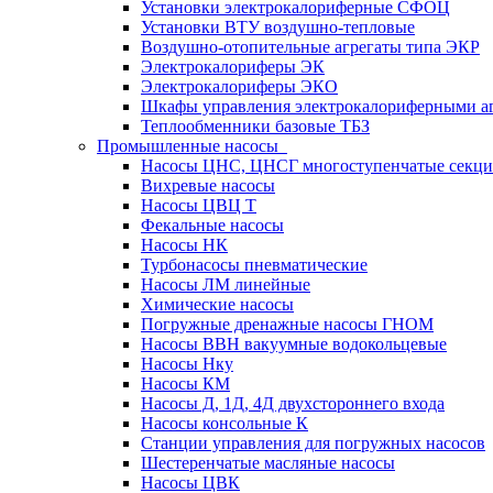
Установки электрокалориферные СФОЦ
Установки ВТУ воздушно-тепловые
Воздушно-отопительные агрегаты типа ЭКР
Электрокалориферы ЭК
Электрокалориферы ЭКО
Шкафы управления электрокалориферными 
Теплообменники базовые ТБЗ
Промышленные насосы
Насосы ЦНС, ЦНСГ многоступенчатые секц
Вихревые насосы
Насосы ЦВЦ Т
Фекальные насосы
Насосы НК
Турбонасосы пневматические
Насосы ЛМ линейные
Химические насосы
Погружные дренажные насосы ГНОМ
Насосы ВВН вакуумные водокольцевые
Насосы Нку
Насосы КМ
Насосы Д, 1Д, 4Д двухстороннего входа
Насосы консольные К
Станции управления для погружных насосов
Шестеренчатые масляные насосы
Насосы ЦВК